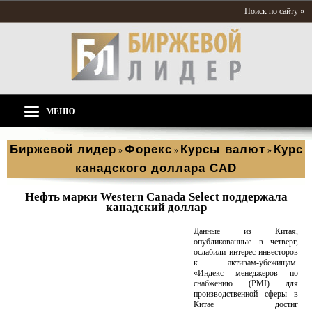
Поиск по сайту »
МЕНЮ
Биржевой лидер
Форекс
Курсы валют
Курс
»
»
»
канадского доллара CAD
Нефть марки Western Canada Select поддержала
канадский доллар
Данные из Китая,
опубликованные в четверг,
ослабили интерес инвесторов
к активам-убежищам.
«Индекс менеджеров по
снабжению (PMI) для
производственной сферы в
Китае достиг