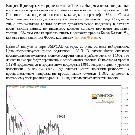
Канадский доллар в четверг, несмотря на более слабые, чем ожидалось, данные
по розничным продажам оказался самой сильной валютой из числа валют G10.
Причиной стала поддержка со стороны канадского сорта нефти Western Canada
Select, которая выросла до максимумов сентября прошедшего года. Ожидается
также, что канадская валюта получит дополнительную поддержку в пятницу
после выхода данных по инфляции, которая согласно прогнозам достигнет
уровня 1.8%, тем самым приблизившись к целевому уровню Банка Канады 2%,
как отмечают аналитики Форекс компании «
Пантеон-Финанс
».
Ценовой импульс в паре USD/CAD сегодня, 23 мая, остается нейтральным.
Цена корректируется выше поддержки 1.0813. В случае более сильного
восстановления ожидается сильное сопротивление в районе отметки 1.1052, где
движение наверх будет ограничено и возобновится падение. Снижение от уровня
1.1278 продолжается и прорыв ниже поддержки 1.0813 направит цены к уровню
Фибоначчи R50.0% на 1.0730, где следует искать признаки разворота. В
противоположном направлении прорыв выше отметки 1.1052 приведет к
повторному тестированию уровня 1.1278, как отмечают эксперты Форекс.