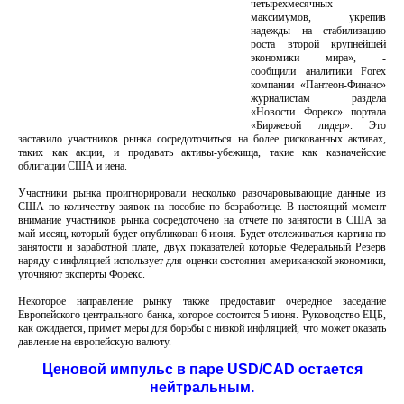
четырехмесячных
максимумов, укрепив
надежды на стабилизацию
роста второй крупнейшей
экономики мира», -
сообщили аналитики Forex
компании «Пантеон-Финанс»
журналистам раздела
«Новости Форекс» портала
«Биржевой лидер». Это
заставило участников рынка сосредоточиться на более рискованных активах,
таких как акции, и продавать активы-убежища, такие как казначейские
облигации США и иена.
Участники рынка проигнорировали несколько разочаровывающие данные из
США по количеству заявок на пособие по безработице. В настоящий момент
внимание участников рынка сосредоточено на отчете по занятости в США за
май месяц, который будет опубликован 6 июня. Будет отслеживаться картина по
занятости и заработной плате, двух показателей которые Федеральный Резерв
наряду с инфляцией использует для оценки состояния американской экономики,
уточняют эксперты Форекс.
Некоторое направление рынку также предоставит очередное заседание
Европейского центрального банка, которое состоится 5 июня. Руководство ЕЦБ,
как ожидается, примет меры для борьбы с низкой инфляцией, что может оказать
давление на европейскую валюту.
Ценовой импульс в паре USD/CAD остается
нейтральным.