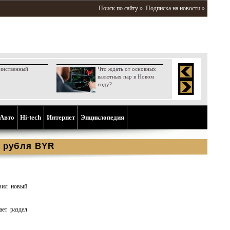
Поиск по сайту »
Подписка на новости »
инственный
Что ждать от основных
валютных пар в Новом
году?
Aвто
Hi-tech
Интернет
Энциклопедия
о рубля BYR
вил новый
ает раздел