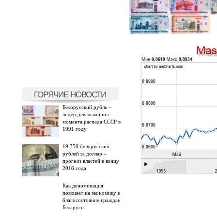
ГОРЯЧИЕ НОВОСТИ
Белорусский рубль –
лидер девальвации с
момента распада СССР в
1991 году
19 350 белорусских
рублей за доллар –
прогноз властей к концу
2016 года
Как деноминация
повлияет на экономику и
благосостояние граждан
Беларуси