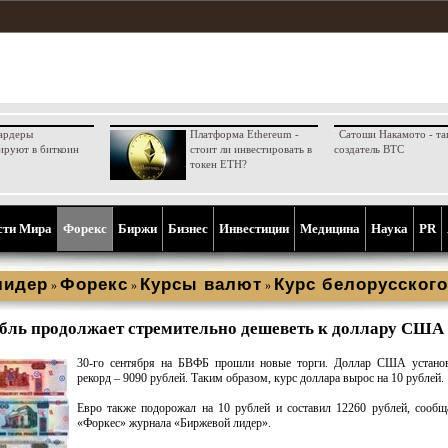
ардеры
Платформа Ethereum -
Сатоши Накамото - та
ируют в биткоин
стоит ли инвестировать в
создатель BTC
токен ETH?
сти Мира
Форекс
Биржи
Бизнес
Инвестиции
Медицина
Наука
PR
лидер
Форекс
Курсы валют
Курс белорусског
»
»
»
бль продолжает стремительно дешеветь к доллару США
30-го сентября на БВФБ прошли новые торги. Доллар США устано
рекорд – 9090 рублей. Таким образом, курс доллара вырос на 10 рублей.
Евро также подорожал на 10 рублей и составил 12260 рублей, сообщ
«Форкес» журнала «Биржевой лидер».