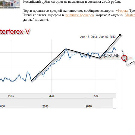
Российский рубль сегодня не изменился и составил 280,5 рубля.
Торги прошли со средней активностью, сообщают эксперты «
Форекс
Тре
Trend является лидером в
рейтинге брокеров
Форекс Академии
Master
данный момент).