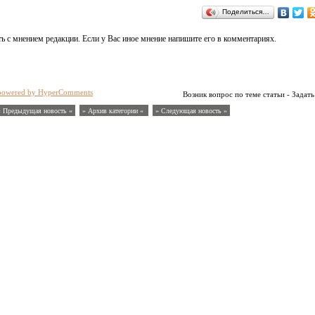
Поделиться…
ь с мнением редакции. Если у Вас иное мнение напишите его в комментариях.
powered by HyperComments
Возник вопрос по теме статьи - Задать
« Предыдущая новость «
» Архив категории «
» Следующая новость »