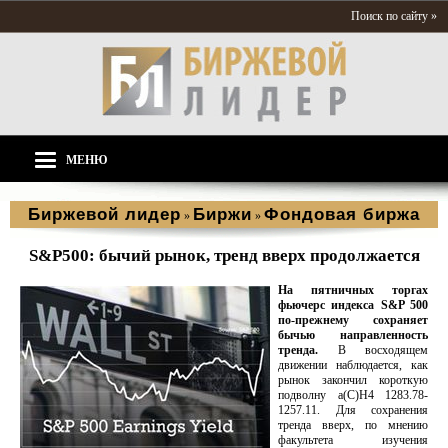
Поиск по сайту »
МЕНЮ
Биржевой лидер
Биржи
Фондовая биржа
»
»
S&P500: бычий рынок, тренд вверх продолжается
На пятничных торгах
фьючерс индекса S&P 500
по-прежнему сохраняет
бычью направленность
тренда.
В восходящем
движении наблюдается, как
рынок закончил короткую
подволну а(С)H4 1283.78-
1257.11. Для сохранения
тренда вверх, по мнению
факультета изучения