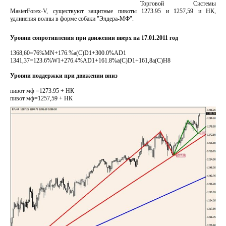
Торговой Системы
MasterForex-V, существуют защитные пивоты 1273.95 и 1257,59 и НК,
удлинения волны в форме собаки "Элдера-МФ".
Уровни сопротивления при движении вверх на 17.01.2011 год
1368,60=76%MN+176.%а(С)D1+300.0%AD1
1341,37=123.6%W1+276.4%AD1+161.8%а(С)D1+161,8а(С)Н8
Уровни поддержки при движении вниз
пивот мф =1273.95 + НК
пивот мф=1257,59 + НК