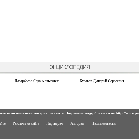
ЭНЦИКЛОПЕДИЯ
Назарбаева Сара Алпысовна
Булатов Дмитрий Сергеевич
ном использовании материалов сайта
"Биржевой лидер"
ссылка на
http://www.pro
айте
Реклама на сайте
Партнерам
Авторам
Наши контакты