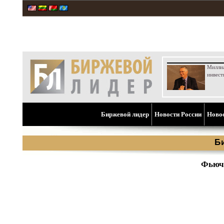
Милли
инвест
Биржевой лидер
Новости России
Ново
Б
Фьюче