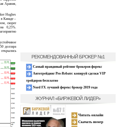
кая Аравия,
ker Hughes
 в Канаде –
ром, скорее
на 0,25%.
агоприятно
устойчивое
50 доллара
м открылись
РЕКОМЕНДОВАННЫЙ БРОКЕР №1
Самый правдивый рейтинг брокеров форекс
Автотрейдинг Pro-Rebate: копируй сделки VIP
трейдеров бесплатно
Nord FX лучший форекс брокер 2019 года
ЖУРНАЛ «БИРЖЕВОЙ ЛИДЕР»
Читать онлайн
Скачать номер