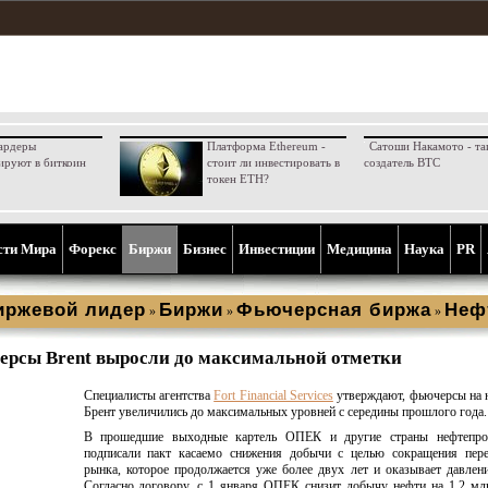
ардеры
Платформа Ethereum -
Сатоши Накамото - та
ируют в биткоин
стоит ли инвестировать в
создатель BTC
токен ETH?
сти Мира
Форекс
Биржи
Бизнес
Инвестиции
Медицина
Наука
PR
иржевой лидер
Биржи
Фьючерсная биржа
Неф
»
»
»
рсы Brent выросли до максимальной отметки
Специалисты агентства
Fort Financial Services
утверждают, фьючерсы на н
Брент увеличились до максимальных уровней с середины прошлого года.
В прошедшие выходные картель ОПЕК и другие страны нефтепрои
подписали пакт касаемо снижения добычи с целью сокращения пер
рынка, которое продолжается уже более двух лет и оказывает давлен
Согласно договору, с 1 января ОПЕК снизит добычу нефти на 1,2 млн