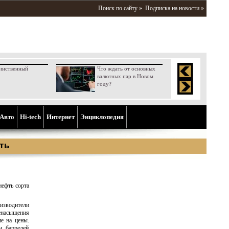
Поиск по сайту »
Подписка на новости »
инственный
Что ждать от основных
валютных пар в Новом
году?
Aвто
Hi-tech
Интернет
Энциклопедия
ть
ефть сорта
зводители
енасыщения
ие на цены.
. баррелей