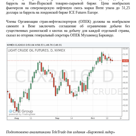
баррель на Нью-Йоркской товарно-сырьевой бирже. Цена ноябрьских
фьючерсов на североморскую нефтяную смесь марки Brent упала до 51,25
доллара за баррель на лондонской бирже ICE Futures Europe.
Члены Организации стран-нефтеэкспортеров (ОПЕК) должны на ноябрьском
саммите в Вене заключить соглашение об ограничении добычи без
существенных разногласий о квотах на добычу для каждой отдельной страны,
сказал во вторник генеральный секретарь ОПЕК Мухаммед Баркиндо.
Подготовлено аналитиками
TeleTrade
для издания «Биржевой лидер»