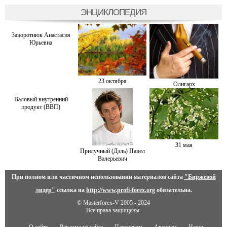
ЭНЦИКЛОПЕДИЯ
Заворотнюк Анастасия
Юрьевна
23 октября
Олигарх
Валовый внутренний
продукт (ВВП)
31 мая
Прилучный (Дэль) Павел
Валерьевич
При полном или частичном использовании материалов сайта
"Биржевой
лидер"
ссылка на
http://www.profi-forex.org
обязательна.
© Masterforex-V 2005 - 2024
Все права защищены.