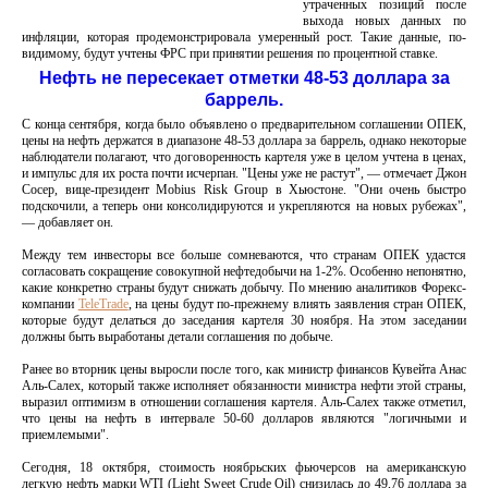
утраченных позиций после
выхода новых данных по
инфляции, которая продемонстрировала умеренный рост. Такие данные, по-
видимому, будут учтены ФРС при принятии решения по процентной ставке.
Нефть не пересекает отметки 48-53 доллара за
баррель.
С конца сентября, когда было объявлено о предварительном соглашении ОПЕК,
цены на нефть держатся в диапазоне 48-53 доллара за баррель, однако некоторые
наблюдатели полагают, что договоренность картеля уже в целом учтена в ценах,
и импульс для их роста почти исчерпан. "Цены уже не растут", — отмечает Джон
Сосер, вице-президент Mobius Risk Group в Хьюстоне. "Они очень быстро
подскочили, а теперь они консолидируются и укрепляются на новых рубежах",
— добавляет он.
Между тем инвесторы все больше сомневаются, что странам ОПЕК удастся
согласовать сокращение совокупной нефтедобычи на 1-2%. Особенно непонятно,
какие конкретно страны будут снижать добычу. По мнению аналитиков Форекс-
компании
TeleTrade
, на цены будут по-прежнему влиять заявления стран ОПЕК,
которые будут делаться до заседания картеля 30 ноября. На этом заседании
должны быть выработаны детали соглашения по добыче.
Ранее во вторник цены выросли после того, как министр финансов Кувейта Анас
Аль-Салех, который также исполняет обязанности министра нефти этой страны,
выразил оптимизм в отношении соглашения картеля. Аль-Салех также отметил,
что цены на нефть в интервале 50-60 долларов являются "логичными и
приемлемыми".
Сегодня, 18 октября, стоимость ноябрьских фьючерсов на американскую
легкую нефть марки WTI (Light Sweet Crude Oil) снизилась до 49,76 доллара за