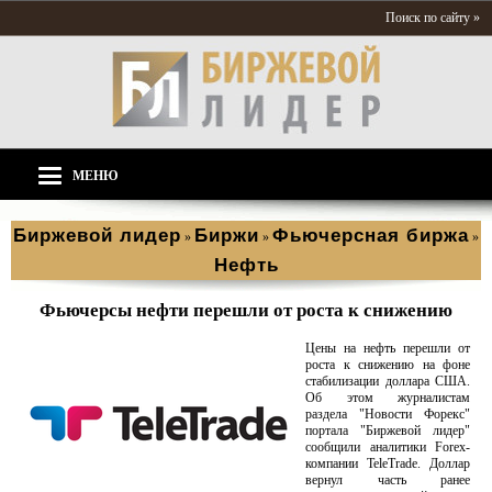
Поиск по сайту »
МЕНЮ
Биржевой лидер
Биржи
Фьючерсная биржа
»
»
»
Нефть
Фьючерсы нефти перешли от роста к снижению
Цены на нефть перешли от
роста к снижению на фоне
стабилизации доллара США.
Об этом журналистам
раздела "Новости Форекс"
портала "Биржевой лидер"
сообщили аналитики Forex-
компании TeleTrade. Доллар
вернул часть ранее