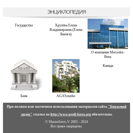
ЭНЦИКЛОПЕДИЯ
Государство
Хрулёва Елена
Владимировна (Елена
Ваенга)
О компании Mercedes-
Benz
Канада
Банк
AGASstudio
При полном или частичном использовании материалов сайта
"Биржевой
лидер"
ссылка на
http://www.profi-forex.org
обязательна.
© Masterforex-V 2005 - 2024
Все права защищены.