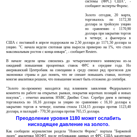
системы (ФРС) США", -
сообщают эксперты Форекс.
Золото сегодня, 20 марта,
торговалось по 1172,30
доллара за тройскую унцию
по сравнению с 1170,90
доллара при закрытии торгов
в четверг, а фьючерсы в
США с поставкой в апреле подорожали на 2,50 доллара до 1171,50 доллара за
унцию. "С начала недели спотовая цена выросла примерно на 1%, что стало
максимальным ростом с конца января", - сообщает Reuters.
В начале недели цены снизились до четырехмесячного минимума из-за
ожиданий повышения процентных ставок ФРС в середине года. Но
американский Центробанк на совещании в среду снизил ряд прогнозов для
экономики страны и дал понять, что не спешит повышать ставки, поэтому
многие аналитики решили, что повышение может быть отложено до сентября.
"Золото по-прежнему находится под влиянием заявления Федерального
комитета по работе на открытых рынках, покрытия коротких позиций и новых
покупок", - отметил аналитик HSBC Джеймс Стил. Серебро днем в пятницу
торговалось по 16,16 доллара за унцию по сравнению с 16,10 доллара к
закрытию торгов в четверг, платина стоила 1124,15 доллара против 1123,40
доллара, и палладий - 770,50 доллара против 765,15 доллара.
Преодоление уровня 1180 может ослабить
нисходящее давление на золото.
Как сообщили журналистам раздела "Новости Форекс" портала "Биржевой
лидер" аналитики МОФТ, после публикации данных от ФРС США касательно