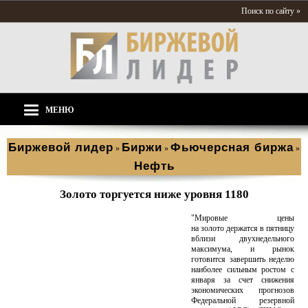
Поиск по сайту »
МЕНЮ
Биржевой лидер
Биржи
Фьючерсная биржа
»
»
»
Нефть
Золото торгуется ниже уровня 1180
"Мировые цены
на золото держатся в пятницу
вблизи двухнедельного
максимума, и рынок
готовится завершить неделю
наиболее сильным ростом с
января за счет снижения
экономических прогнозов
Федеральной резервной