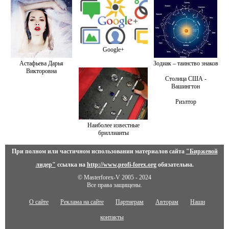
Google+
Астафьева Дарья
Зодиак – таинство знаков
Викторовна
Столица США -
Вашингтон
Риэлтор
Наиболее известные
бриллианты
При полном или частичном использовании материалов сайта
"Биржевой
лидер"
ссылка на
http://www.profi-forex.org
обязательна.
© Masterforex-V 2005 - 2024
Все права защищены.
О сайте
Реклама на сайте
Партнерам
Авторам
Наши
контакты