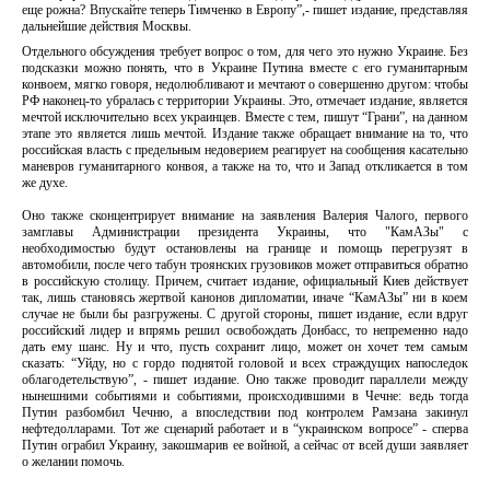
еще рожна? Впускайте теперь Тимченко в Европу”,- пишет издание, представляя
дальнейшие действия Москвы.
Отдельного обсуждения требует вопрос о том, для чего это нужно Украине. Без
подсказки можно понять, что в Украине Путина вместе с его гуманитарным
конвоем, мягко говоря, недолюбливают и мечтают о совершенно другом: чтобы
РФ наконец-то убралась с территории Украины. Это, отмечает издание, является
мечтой исключительно всех украинцев. Вместе с тем, пишут “Грани”, на данном
этапе это является лишь мечтой. Издание также обращает внимание на то, что
российская власть с предельным недоверием реагирует на сообщения касательно
маневров гуманитарного конвоя, а также на то, что и Запад откликается в том
же духе.
Оно также сконцентрирует внимание на заявления Валерия Чалого, первого
замглавы Администрации президента Украины, что "КамАЗы" с
необходимостью будут остановлены на границе и помощь перегрузят в
автомобили, после чего табун троянских грузовиков может отправиться обратно
в российскую столицу. Причем, считает издание, официальный Киев действует
так, лишь становясь жертвой канонов дипломатии, иначе “КамАЗы” ни в коем
случае не были бы разгружены. С другой стороны, пишет издание, если вдруг
российский лидер и впрямь решил освобождать Донбасс, то непременно надо
дать ему шанс. Ну и что, пусть сохранит лицо, может он хочет тем самым
сказать: “Уйду, но с гордо поднятой головой и всех страждущих напоследок
облагодетельствую”, - пишет издание. Оно также проводит параллели между
нынешними событиями и событиями, происходившими в Чечне: ведь тогда
Путин разбомбил Чечню, а впоследствии под контролем Рамзана закинул
нефтедолларами. Тот же сценарий работает и в “украинском вопросе” - сперва
Путин ограбил Украину, закошмарив ее войной, а сейчас от всей души заявляет
о желании помочь.