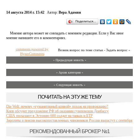
14 августа 2014 г. 15:42
Автор:
Вера Адамян
Поделиться…
Мнение автора может не совпадать с мнением редакции. Если у Вас иное
мнение напишите его в комментариях.
comments powered by
Возник вопрос по теме статьи - Задать вопрос »
HyperComments
« Предыдущая новость «
» Архив категории «
» Следующая новость »
ПОЧИТАТЬ НА ЭТУ ЖЕ ТЕМУ
Die Welt: почему «гуманитарный конвой» похож на провокацию?
Киев обсудит предложение РФ об оказании гумпомощи Донбассу
США посылают в Эстонию 600 солдат на танках и БТР
Зарплаты и пенсии высокопоставленных чиновников России вырастут с сентября
РЕКОМЕНДОВАННЫЙ БРОКЕР №1