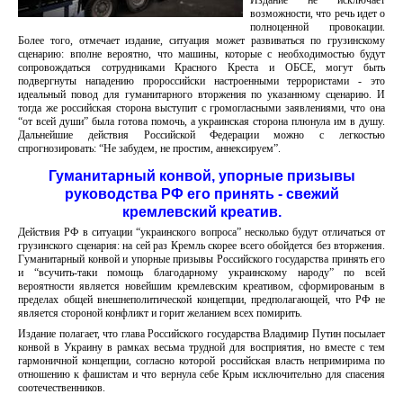
Издание не исключает
возможности, что речь идет о
полноценной провокации.
Более того, отмечает издание, ситуация может развиваться по грузинскому
сценарию: вполне вероятно, что машины, которые с необходимостью будут
сопровождаться сотрудниками Красного Креста и ОБСЕ, могут быть
подвергнуты нападению пророссийски настроенными террористами - это
идеальный повод для гуманитарного вторжения по указанному сценарию. И
тогда же российская сторона выступит с громогласными заявлениями, что она
“от всей души” была готова помочь, а украинская сторона плюнула им в душу.
Дальнейшие действия Российской Федерации можно с легкостью
спрогнозировать: “Не забудем, не простим, аннексируем”.
Гуманитарный конвой, упорные призывы
руководства РФ его принять - свежий
кремлевский креатив.
Действия РФ в ситуации “украинского вопроса” несколько будут отличаться от
грузинского сценария: на сей раз Кремль скорее всего обойдется без вторжения.
Гуманитарный конвой и упорные призывы Российского государства принять его
и “всучить-таки помощь благодарному украинскому народу” по всей
вероятности является новейшим кремлевским креативом, сформированым в
пределах общей внешнеполитической концепции, предполагающей, что РФ не
является стороной конфликт и горит желанием всех помирить.
Издание полагает, что глава Российского государства Владимир Путин посылает
конвой в Украину в рамках весьма трудной для восприятия, но вместе с тем
гармоничной концепции, согласно которой российская власть непримирима по
отношению к фашистам и что вернула себе Крым исключительно для спасения
соотечественников.