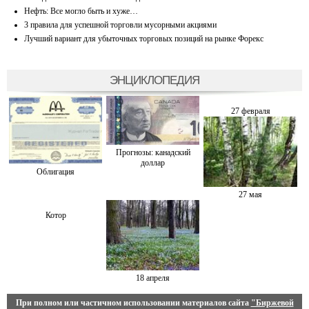
Нефть: Все могло быть и хуже…
3 правила для успешной торговли мусорными акциями
Лучший вариант для убыточных торговых позиций на рынке Форекс
ЭНЦИКЛОПЕДИЯ
27 февраля
Прогнозы: канадский
доллар
Облигация
27 мая
Котор
18 апреля
При полном или частичном использовании материалов сайта
"Биржевой