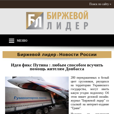
Поиск по сайту »
МЕНЮ
Биржевой лидер
Новости России
»
Идея фикс Путина : любым способом всучить
помощь жителям Донбасса
280 перекрашенных в белый
цвет грузовиков, рвущихся
на территорию Украинского
государства, могут иметь
какую угодно подоплеку. Об
этом пишет деловой онлайн-
журнал “Биржевой лидер” со
ссылкой на интернет-издание
“Грани”.