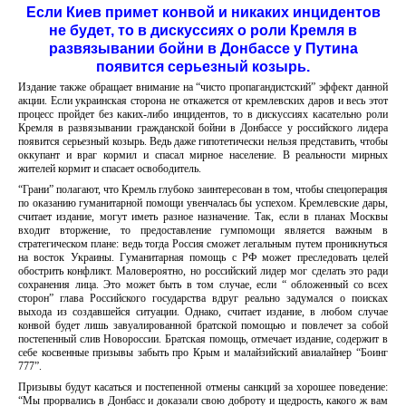
Если Киев примет конвой и никаких инцидентов
не будет, то в дискуссиях о роли Кремля в
развязывании бойни в Донбассе у Путина
появится серьезный козырь.
Издание также обращает внимание на “чисто пропагандистский” эффект данной
акции. Если украинская сторона не откажется от кремлевских даров и весь этот
процесс пройдет без каких-либо инцидентов, то в дискуссиях касательно роли
Кремля в развязывании гражданской бойни в Донбассе у российского лидера
появится серьезный козырь. Ведь даже гипотетически нельзя представить, чтобы
оккупант и враг кормил и спасал мирное население. В реальности мирных
жителей кормит и спасает освободитель.
“Грани” полагают, что Кремль глубоко заинтересован в том, чтобы спецоперация
по оказанию гуманитарной помощи увенчалась бы успехом. Кремлевские дары,
считает издание, могут иметь разное назначение. Так, если в планах Москвы
входит вторжение, то предоставление гумпомощи является важным в
стратегическом плане: ведь тогда Россия сможет легальным путем проникнуться
на восток Украины. Гуманитарная помощь с РФ может преследовать целей
обострить конфликт. Маловероятно, но российский лидер мог сделать это ради
сохранения лица. Это может быть в том случае, если “ обложенный со всех
сторон” глава Российского государства вдруг реально задумался о поисках
выхода из создавшейся ситуации. Однако, считает издание, в любом случае
конвой будет лишь завуалированной братской помощью и повлечет за собой
постепенный слив Новороссии. Братская помощь, отмечает издание, содержит в
себе косвенные призывы забыть про Крым и малайзийский авиалайнер “Боинг
777”.
Призывы будут касаться и постепенной отмены санкций за хорошее поведение:
“Мы прорвались в Донбасс и доказали свою доброту и щедрость, какого ж вам