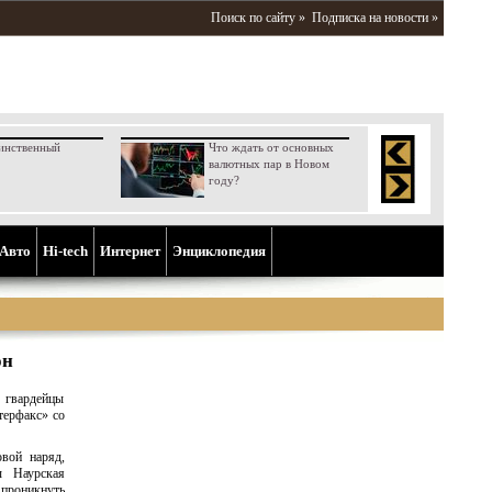
Поиск по сайту »
Подписка на новости »
инственный
Что ждать от основных
валютных пар в Новом
году?
Aвто
Hi-tech
Интернет
Энциклопедия
он
о гвардейцы
терфакс» со
овой наряд,
ы Наурская
 проникнуть