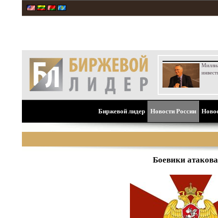
Милли
инвест
Биржевой лидер
Новости России
Ново
Боевики атаковал