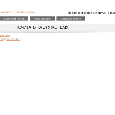
powered by HyperComments
Возник вопрос по теме статьи - Задат
« Предыдущая новость «
» Архив категории «
» Следующая новость »
ПОЧИТАТЬ НА ЭТУ ЖЕ ТЕМУ
номочия
гвардия России?