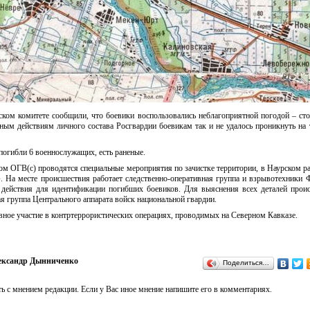
ком комитете сообщили, что боевики воспользовались неблагоприятной погодой – ст
ным действиям личного состава Росгвардии боевикам так и не удалось проникнуть на
погибли 6 военнослужащих, есть раненые.
ом ОГВ(с) проводятся специальные мероприятия по зачистке территории, в Наурском р
». На месте происшествия работает следственно-оперативная группа и взрывотехники 
 действия для идентификации погибших боевиков. Для выяснения всех деталей прои
я группа Центрального аппарата войск национальной гвардии.
ное участие в контртеррористических операциях, проводимых на Северном Кавказе.
ександр Дынниченко
Поделиться…
ь с мнением редакции. Если у Вас иное мнение напишите его в комментариях.