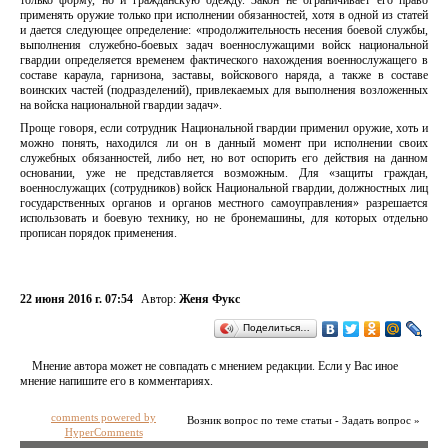
только форму, но и гражданскую одежду. Закон не ограничивает его право
применять оружие только при исполнении обязанностей, хотя в одной из статей
и дается следующее определение: «продолжительность несения боевой службы,
выполнения служебно-боевых задач военнослужащими войск национальной
гвардии определяется временем фактического нахождения военнослужащего в
составе караула, гарнизона, заставы, войскового наряда, а также в составе
воинских частей (подразделений), привлекаемых для выполнения возложенных
на войска национальной гвардии задач».
Проще говоря, если сотрудник Национальной гвардии применил оружие, хоть и
можно понять, находился ли он в данный момент при исполнении своих
служебных обязанностей, либо нет, но вот оспорить его действия на данном
основании, уже не представляется возможным. Для «защиты граждан,
военнослужащих (сотрудников) войск Национальной гвардии, должностных лиц
государственных органов и органов местного самоуправления» разрешается
использовать и боевую технику, но не бронемашины, для которых отдельно
прописан порядок применения.
22 июня 2016 г. 07:54
Автор:
Женя Фукс
Поделиться…
Мнение автора может не совпадать с мнением редакции. Если у Вас иное
мнение напишите его в комментариях.
comments powered by
Возник вопрос по теме статьи - Задать вопрос »
HyperComments