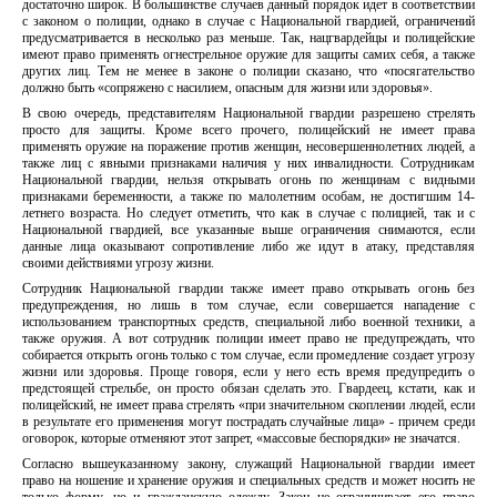
достаточно широк. В большинстве случаев данный порядок идет в соответствии
с законом о полиции, однако в случае с Национальной гвардией, ограничений
предусматривается в несколько раз меньше. Так, нацгвардейцы и полицейские
имеют право применять огнестрельное оружие для защиты самих себя, а также
других лиц. Тем не менее в законе о полиции сказано, что «посягательство
должно быть «сопряжено с насилием, опасным для жизни или здоровья».
В свою очередь, представителям Национальной гвардии разрешено стрелять
просто для защиты. Кроме всего прочего, полицейский не имеет права
применять оружие на поражение против женщин, несовершеннолетних людей, а
также лиц с явными признаками наличия у них инвалидности. Сотрудникам
Национальной гвардии, нельзя открывать огонь по женщинам с видными
признаками беременности, а также по малолетним особам, не достигшим 14-
летнего возраста. Но следует отметить, что как в случае с полицией, так и с
Национальной гвардией, все указанные выше ограничения снимаются, если
данные лица оказывают сопротивление либо же идут в атаку, представляя
своими действиями угрозу жизни.
Сотрудник Национальной гвардии также имеет право открывать огонь без
предупреждения, но лишь в том случае, если совершается нападение с
использованием транспортных средств, специальной либо военной техники, а
также оружия. А вот сотрудник полиции имеет право не предупреждать, что
собирается открыть огонь только с том случае, если промедление создает угрозу
жизни или здоровья. Проще говоря, если у него есть время предупредить о
предстоящей стрельбе, он просто обязан сделать это. Гвардеец, кстати, как и
полицейский, не имеет права стрелять «при значительном скоплении людей, если
в результате его применения могут пострадать случайные лица» - причем среди
оговорок, которые отменяют этот запрет, «массовые беспорядки» не значатся.
Согласно вышеуказанному закону, служащий Национальной гвардии имеет
право на ношение и хранение оружия и специальных средств и может носить не