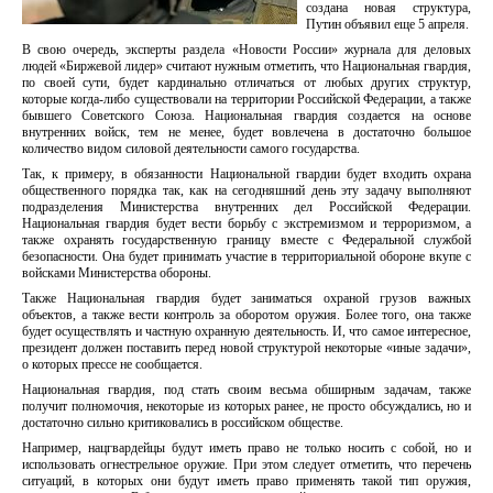
создана новая структура,
Путин объявил еще 5 апреля.
В свою очередь, эксперты раздела «Новости России» журнала для деловых
людей «Биржевой лидер» считают нужным отметить, что Национальная гвардия,
по своей сути, будет кардинально отличаться от любых других структур,
которые когда-либо существовали на территории Российской Федерации, а также
бывшего Советского Союза. Национальная гвардия создается на основе
внутренних войск, тем не менее, будет вовлечена в достаточно большое
количество видом силовой деятельности самого государства.
Так, к примеру, в обязанности Национальной гвардии будет входить охрана
общественного порядка так, как на сегодняшний день эту задачу выполняют
подразделения Министерства внутренних дел Российской Федерации.
Национальная гвардия будет вести борьбу с экстремизмом и терроризмом, а
также охранять государственную границу вместе с Федеральной службой
безопасности. Она будет принимать участие в территориальной обороне вкупе с
войсками Министерства обороны.
Также Национальная гвардия будет заниматься охраной грузов важных
объектов, а также вести контроль за оборотом оружия. Более того, она также
будет осуществлять и частную охранную деятельность. И, что самое интересное,
президент должен поставить перед новой структурой некоторые «иные задачи»,
о которых прессе не сообщается.
Национальная гвардия, под стать своим весьма обширным задачам, также
получит полномочия, некоторые из которых ранее, не просто обсуждались, но и
достаточно сильно критиковались в российском обществе.
Например, нацгвардейцы будут иметь право не только носить с собой, но и
использовать огнестрельное оружие. При этом следует отметить, что перечень
ситуаций, в которых они будут иметь право применять такой тип оружия,