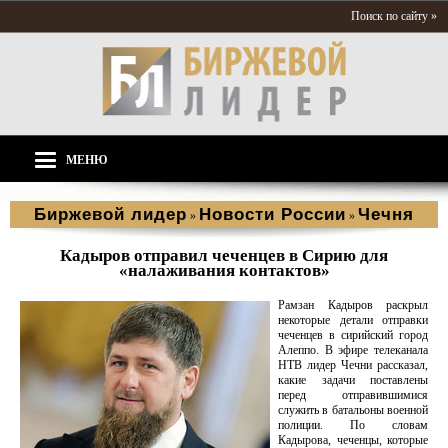
Поиск по сайту »
МЕНЮ
Биржевой лидер
Новости России
Чечня
»
»
Кадыров отправил чеченцев в Сирию для
«налаживания контактов»
Рамзан Кадыров раскрыл
некоторые детали отправки
чеченцев в сирийский город
Алеппо. В эфире телеканала
НТВ лидер Чечни рассказал,
какие задачи поставлены
перед отправившимися
служить в батальоны военной
полиции. По словам
Кадырова, чеченцы, которые