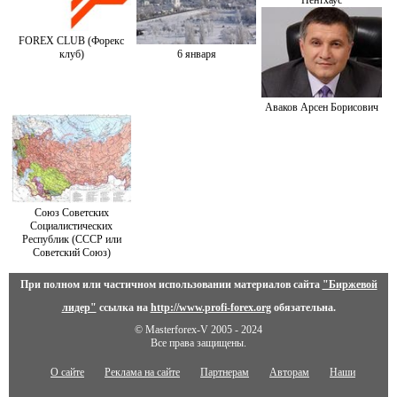
Пентхаус
FOREX CLUB (Форекс
клуб)
6 января
Аваков Арсен Борисович
Союз Советских
Социалистических
Республик (СССР или
Советский Союз)
При полном или частичном использовании материалов сайта
"Биржевой
лидер"
ссылка на
http://www.profi-forex.org
обязательна.
© Masterforex-V 2005 - 2024
Все права защищены.
О сайте
Реклама на сайте
Партнерам
Авторам
Наши