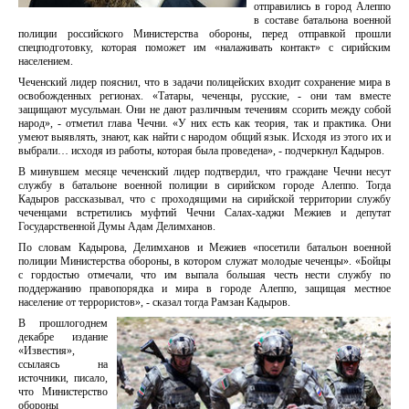
отправились в город Алеппо
в составе батальона военной
полиции российского Министерства обороны, перед отправкой прошли
спецподготовку, которая поможет им «налаживать контакт» с сирийским
населением.
Чеченский лидер пояснил, что в задачи полицейских входит сохранение мира в
освобожденных регионах. «Татары, чеченцы, русские, - они там вместе
защищают мусульман. Они не дают различным течениям ссорить между собой
народ», - отметил глава Чечни. «У них есть как теория, так и практика. Они
умеют выявлять, знают, как найти с народом общий язык. Исходя из этого их и
выбрали… исходя из работы, которая была проведена», - подчеркнул Кадыров.
В минувшем месяце чеченский лидер подтвердил, что граждане Чечни несут
службу в батальоне военной полиции в сирийском городе Алеппо. Тогда
Кадыров рассказывал, что с проходящими на сирийской территории службу
чеченцами встретились муфтий Чечни Салах-хаджи Межиев и депутат
Государственной Думы Адам Делимханов.
По словам Кадырова, Делимханов и Межиев «посетили батальон военной
полиции Министерства обороны, в котором служат молодые чеченцы». «Бойцы
с гордостью отмечали, что им выпала большая честь нести службу по
поддержанию правопорядка и мира в городе Алеппо, защищая местное
население от террористов», - сказал тогда Рамзан Кадыров.
В прошлогоднем
декабре издание
«Известия»,
ссылаясь на
источники, писало,
что Министерство
обороны