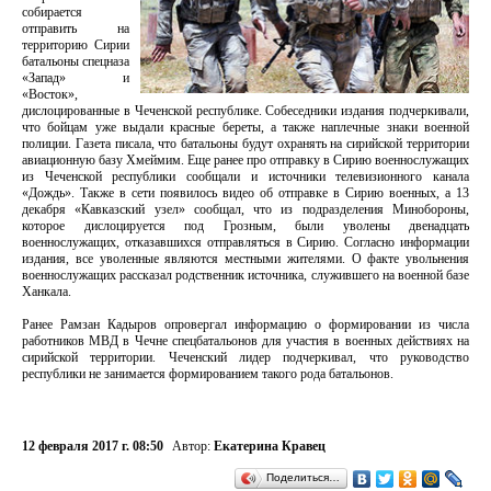
собирается
отправить на
территорию Сирии
батальоны спецназа
«Запад» и
«Восток»,
дислоцированные в Чеченской республике. Собеседники издания подчеркивали,
что бойцам уже выдали красные береты, а также наплечные знаки военной
полиции. Газета писала, что батальоны будут охранять на сирийской территории
авиационную базу Хмеймим. Еще ранее про отправку в Сирию военнослужащих
из Чеченской республики сообщали и источники телевизионного канала
«Дождь». Также в сети появилось видео об отправке в Сирию военных, а 13
декабря «Кавказский узел» сообщал, что из подразделения Минобороны,
которое дислоцируется под Грозным, были уволены двенадцать
военнослужащих, отказавшихся отправляться в Сирию. Согласно информации
издания, все уволенные являются местными жителями. О факте увольнения
военнослужащих рассказал родственник источника, служившего на военной базе
Ханкала.
Ранее Рамзан Кадыров опровергал информацию о формировании из числа
работников МВД в Чечне спецбатальонов для участия в военных действиях на
сирийской территории. Чеченский лидер подчеркивал, что руководство
республики не занимается формированием такого рода батальонов.
12 февраля 2017 г. 08:50
Автор:
Екатерина Кравец
Поделиться…