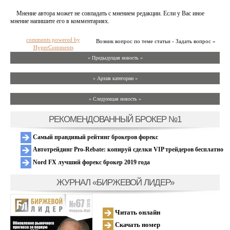
Мнение автора может не совпадать с мнением редакции. Если у Вас иное
мнение напишите его в комментариях.
comments powered by
Возник вопрос по теме статьи - Задать вопрос »
HyperComments
« Предыдущая новость «
» Архив категории «
» Следующая новость »
РЕКОМЕНДОВАННЫЙ БРОКЕР №1
Самый правдивый рейтинг брокеров форекс
Автотрейдинг Pro-Rebate: копируй сделки VIP трейдеров бесплатно
Nord FX лучший форекс брокер 2019 года
ЖУРНАЛ «БИРЖЕВОЙ ЛИДЕР»
Читать онлайн
Скачать номер