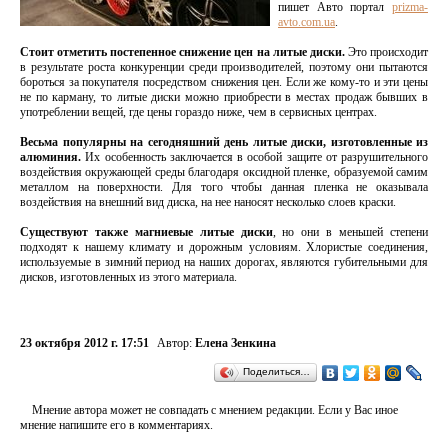
пишет Авто портал
prizma-
avto.com.ua
.
Стоит отметить постепенное снижение цен на литые диски.
Это происходит
в результате роста конкуренции среди производителей, поэтому они пытаются
бороться за покупателя посредством снижения цен. Если же кому-то и эти цены
не по карману, то литые диски можно приобрести в местах продаж бывших в
употреблении вещей, где цены гораздо ниже, чем в сервисных центрах.
Весьма популярны на сегодняшний день литые диски, изготовленные из
алюминия.
Их особенность заключается в особой защите от разрушительного
воздействия окружающей среды благодаря оксидной пленке, образуемой самим
металлом на поверхности. Для того чтобы данная пленка не оказывала
воздействия на внешний вид диска, на нее наносят несколько слоев краски.
Существуют также магниевые литые диски
, но они в меньшей степени
подходят к нашему климату и дорожным условиям. Хлористые соединения,
используемые в зимний период на наших дорогах, являются губительными для
дисков, изготовленных из этого материала.
23 октября 2012 г. 17:51
Автор:
Елена Зенкина
Поделиться…
Мнение автора может не совпадать с мнением редакции. Если у Вас иное
мнение напишите его в комментариях.