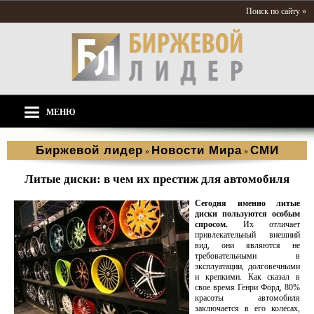
Поиск по сайту »
МЕНЮ
Биржевой лидер
Новости Мира
СМИ
»
»
Литые диски: в чем их престиж для автомобиля
Сегодня именно литые
диски пользуются особым
спросом.
Их отличает
привлекательный внешний
вид, они являются не
требовательными в
эксплуатации, долговечными
и крепкими. Как сказал в
свое время Генри Форд, 80%
красоты автомобиля
заключается в его колесах,