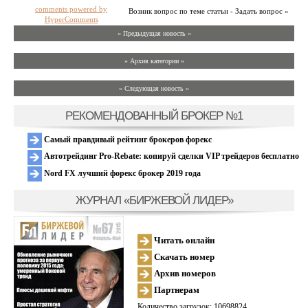
comments powered by
Возник вопрос по теме статьи - Задать вопрос »
HyperComments
« Предыдущая новость «
» Архив категории «
» Следующая новость »
РЕКОМЕНДОВАННЫЙ БРОКЕР №1
Самый правдивый рейтинг брокеров форекс
Автотрейдинг Pro-Rebate: копируй сделки VIP трейдеров бесплатно
Nord FX лучший форекс брокер 2019 года
ЖУРНАЛ «БИРЖЕВОЙ ЛИДЕР»
Читать онлайн
Скачать номер
Архив номеров
Партнерам
Количество загрузок: 10698824