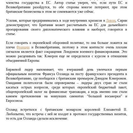
членства государства в ЕС. Автор статьи уверен, что, если пути ЕС и
Великобритании разойдутся, то обе стороны многое потеряют, при этом
британские бизнесмены в этом не сомневаются уже сейчас.
Усилия, которые предпринимались в ходе внутренних кризисов в
Ливии
, Сирии
демонстрируют, что Британия может рассчитывать на ЕС для дальнейшего
проецирования своего дипломатического влияния и наоборот, говорится в
статье.
Если говорить о европейской оборонной политике, то она больше ложится на
плечи
Франции
и Великобритании, поэтому в этом контексте очень плохим
сигналом является факт сокращения Лондоном военного финансирования. Это
можно расценивать так: Кэмерон еще не определился с курсом в отношении
объединенной Европы.
Биржевой лидер напоминает, что вчерашний день увенчался первым
официальным визитом Франсуа Олланда на посту французского президента в
Великобританию, где пообщался с британским премьером Дэвидом Кэмероном.
Ожидания политологов были опровержены – лидеры двух стран не стали
касаться острых вопросов, среди которых европейский бюджетный пакет,
общеевропейский налог на финансовые транзакции, а ведь именно они стали
камнем преткновения на минувших саммитах “большой восьмерки” и
Евросоюза.
Олланд встретился с британским монархом королевой Елизаветой II.
Любопытно, что встреча с ней не входит в протокол государственных визитов,
то есть для Олланда сделали исключение.