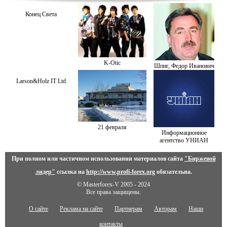
Конец Света
K-Otiс
Шпиг, Федор Иванович
Larson&Holz IT Ltd
21 февраля
Информационное
агентство УНИАН
При полном или частичном использовании материалов сайта
"Биржевой
лидер"
ссылка на
http://www.profi-forex.org
обязательна.
© Masterforex-V 2005 - 2024
Все права защищены.
О сайте
Реклама на сайте
Партнерам
Авторам
Наши
контакты