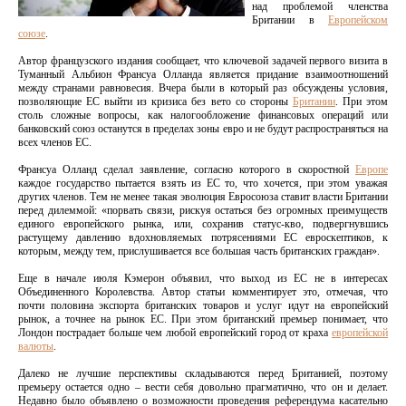
над проблемой членства
Британии в
Европейском
союзе
.
Автор французского издания сообщает, что ключевой задачей первого визита в
Туманный Альбион Франсуа Олланда является придание взаимоотношений
между странами равновесия. Вчера были в который раз обсуждены условия,
позволяющие ЕС выйти из кризиса без вето со стороны
Британии
. При этом
столь сложные вопросы, как налогообложение финансовых операций или
банковский союз останутся в пределах зоны евро и не будут распространяться на
всех членов ЕС.
Франсуа Олланд сделал заявление, согласно которого в скоростной
Европе
каждое государство пытается взять из ЕС то, что хочется, при этом уважая
других членов. Тем не менее такая эволюция Евросоюза ставит власти Британии
перед дилеммой: «порвать связи, рискуя остаться без огромных преимуществ
единого европейского рынка, или, сохранив статус-кво, подвергнувшись
растущему давлению вдохновляемых потрясениями ЕС евроскептиков, к
которым, между тем, прислушивается все большая часть британских граждан».
Еще в начале июля Кэмерон объявил, что выход из ЕС не в интересах
Объединенного Королевства. Автор статьи комментирует это, отмечая, что
почти половина экспорта британских товаров и услуг идут на европейский
рынок, а точнее на рынок ЕС. При этом британский премьер понимает, что
Лондон пострадает больше чем любой европейский город от краха
европейской
валюты
.
Далеко не лучшие перспективы складываются перед Британией, поэтому
премьеру остается одно – вести себя довольно прагматично, что он и делает.
Недавно было объявлено о возможности проведения референдума касательно