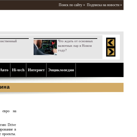
Поиск по сайту »
Подписка на новости »
инственный
Что ждать от основных
валютных пар в Новом
году?
Aвто
Hi-tech
Интернет
Энциклопедия
ина
д евро на
гию Drive
ирование в
е проекты.