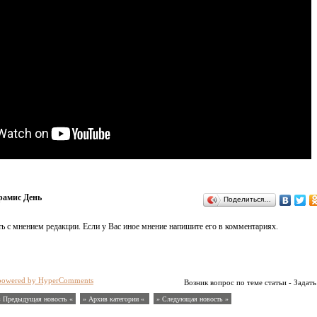
рамис День
Поделиться…
ь с мнением редакции. Если у Вас иное мнение напишите его в комментариях.
powered by HyperComments
Возник вопрос по теме статьи - Задать
« Предыдущая новость «
» Архив категории «
» Следующая новость »