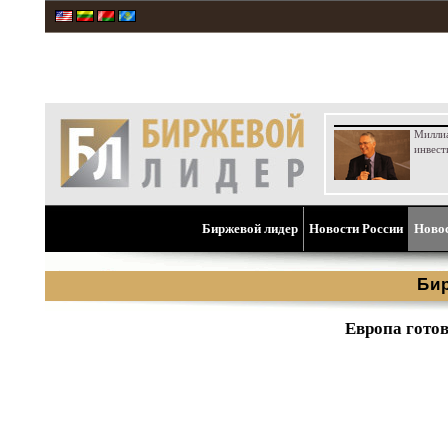
Милли
инвест
Биржевой лидер
Новости России
Ново
Би
Европа готов