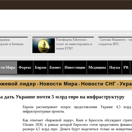
ардеры
Платформа Ethereum -
Сатоши Накамото - та
ируют в биткоин
стоит ли инвестировать в
создатель BTC
токен ETH?
сти Мира
Форекс
Биржи
Бизнес
Инвестиции
Медицина
Наука
PR
ржевой лидер
Новости Мира
Новости СНГ
Укра
»
»
»
а дать Украине почти 5 млрд евро на инфраструктуру
Европа рассматривает вопрос предоставления Украине 4,5 млр
инфраструктурные проекты.
Как отмечает «Биржевой лидер», Киев и Брюссель обсуждают страте
Ukraine 2030, в рамках которой Евросоюз готов предоставить финанс
размере 4,5 млрд евро. Деньги будут выделяться только на конкретны