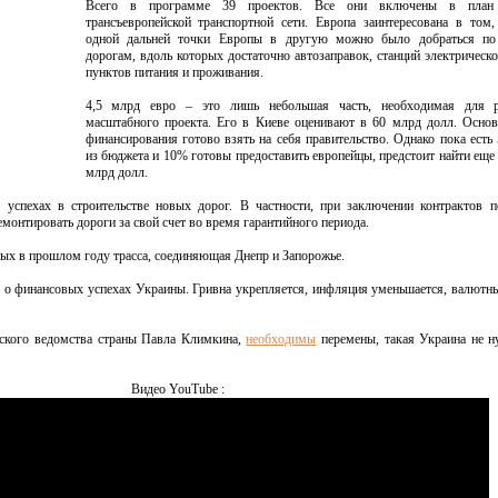
Всего в программе 39 проектов. Все они включены в план 
трансъевропейской транспортной сети. Европа заинтересована в том
одной дальней точки Европы в другую можно было добраться п
дорогам, вдоль которых достаточно автозаправок, станций электрическо
пунктов питания и проживания.
4,5 млрд евро – это лишь небольшая часть, необходимая для р
масштабного проекта. Его в Киеве оценивают в 60 млрд долл. Осно
финансирования готово взять на себя правительство. Однако пока есть
из бюджета и 10% готовы предоставить европейцы, предстоит найти еще
млрд долл.
б успехах в строительстве новых дорог. В частности, при заключении контрактов 
емонтировать дороги за свой счет во время гарантийного периода.
ых в прошлом году трасса, соединяющая Днепр и Запорожье.
л
о финансовых успехах Украины. Гривна укрепляется, инфляция уменьшается, валютн
ского ведомства страны Павла Климкина,
необходимы
перемены, такая Украина не н
Видео YouTube :