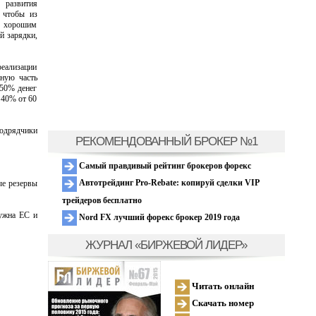
развития
, чтобы из
о хорошим
й зарядки,
еализации
вную часть
 50% денег
 40% от 60
подрядчики
РЕКОМЕНДОВАННЫЙ БРОКЕР №1
Самый правдивый рейтинг брокеров форекс
Автотрейдинг Pro-Rebate: копируй сделки VIP
ые резервы
трейдеров бесплатно
ужна ЕС и
Nord FX лучший форекс брокер 2019 года
ЖУРНАЛ «БИРЖЕВОЙ ЛИДЕР»
Читать онлайн
Скачать номер