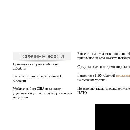
Ранее в правительстве заявили о
ГОРЯЧИЕ НОВОСТИ
принимают на себя обязательства р
Прикмети на 7 травня: заборони і
Среди капитально отремонтированн
забобони
Ранее глава НБУ Смолий
рассказа
Державні казино та їх можливості
на высоком уровне.
заробити
По мнению главы внешнеполитиче
Washington Post: США поддержат
НАТО.
украинских партизан в случае российской
оккупации