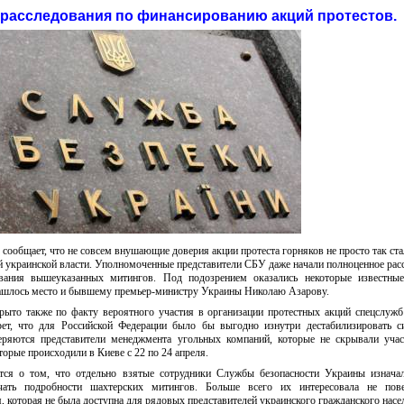
расследования по финансированию акций протестов.
сообщает, что не совсем внушающие доверия акции протеста горняков не просто так ст
й украинской власти. Уполномоченные представители СБУ даже начали полноценное рас
вания вышеуказанных митингов. Под подозрением оказались некоторые известные
нашлось место и бывшему премьер-министру Украины Николаю Азарову.
рыто также по факту вероятного участия в организации протестных акций спецслужб
крет, что для Российской Федерации было бы выгодно изнутри дестабилизировать 
еряются представители менеджмента угольных компаний, которые не скрывали учас
торые происходили в Киеве с 22 по 24 апреля.
тся о том, что отдельно взятые сотрудники Службы безопасности Украины изначал
чать подробности шахтерских митингов. Больше всего их интересовала не пове
, которая не была доступна для рядовых представителей украинского гражданского насе