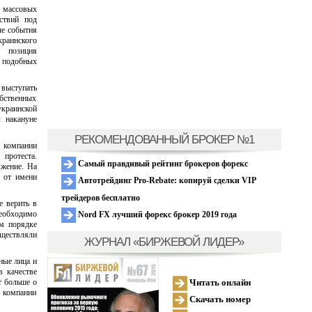
 массовых
ствий под
ые события
краинского
 позиция
в подобных
выступать
обственных
украинской
л накануне
РЕКОМЕНДОВАННЫЙ БРОКЕР №1
 компании
протеста.
Самый правдивый рейтинг брокеров форекс
яжение. На
е от имени
Автотрейдинг Pro-Rebate: копируй сделки VIP
трейдеров бесплатно
е верить в
необходимо
Nord FX лучший форекс брокер 2019 года
ом порядке
уществляли
ЖУРНАЛ «БИРЖЕВОЙ ЛИДЕР»
ные лица и
в качестве
Читать онлайн
т больше о
 компании
Скачать номер