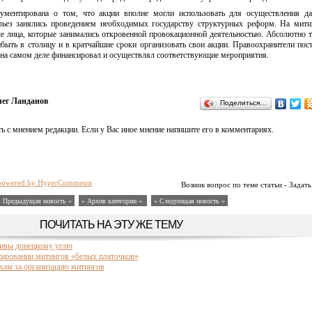
ментирована о том, что акции вполне могли использовать для осуществления да
рьез занялись проведением необходимых государству структурных реформ. На мит
е лица, которые занимались откровенной провокационной деятельностью. Абсолютно 
быть в столицу и в кратчайшие сроки организовать свои акции. Правоохранители пос
о на самом деле финансировал и осуществлял соответствующие мероприятия.
ег Ланданов
Поделиться…
ь с мнением редакции. Если у Вас иное мнение напишите его в комментариях.
powered by HyperComments
Возник вопрос по теме статьи - Задать
« Предыдущая новость «
» Архив категории «
» Следующая новость »
ПОЧИТАТЬ НА ЭТУ ЖЕ ТЕМУ
тивы донецкому углю
ировании митингов «белых платочков»
хам за организацию митингов