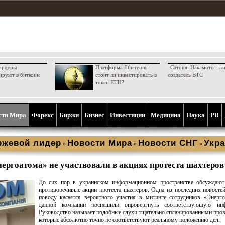
ардеры
Платформа Ethereum -
Сатоши Накамото - та
ируют в биткоин
стоит ли инвестировать в
создатель BTC
токен ETH?
сти Мира
Форекс
Биржи
Бизнес
Инвестиции
Медицина
Наука
PR
ржевой лидер
Новости Мира
Новости СНГ
Укра
»
»
»
ергоатома» не участвовали в акциях протеста шахтеров
До сих пор в украинском информационном пространстве обсуждают
противоречивые акции протеста шахтеров. Одна из последних новосте
поводу касается вероятного участия в митинге сотрудников «Энерг
данной компании поспешили опровергнуть соответствующую ин
Руководство называет подобные слухи тщательно спланированными про
которые абсолютно точно не соответствуют реальному положению дел.