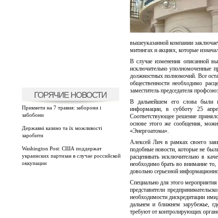
вышеуказанной компании заключаетс
митингах и акциях, которые изнача
В случае изменения описанной в
исключительно уполномоченные пр
должностных полномочий. Все ост
общественности необходимо расце
заместитель председателя профсою
ГОРЯЧИЕ НОВОСТИ
В дальнейшем его слова были п
Прикмети на 7 травня: заборони і
информации, в субботу 25 апре
забобони
Соответствующее решение приняло 
основе этого же сообщения, можн
Державні казино та їх можливості
«Энергоатома».
заробити
Алексей Лич в рамках своего зая
Washington Post: США поддержат
подобные новости, которые не был
украинских партизан в случае российской
расценивать исключительно в кач
оккупации
необходимо брать во внимание то,
довольно серьезной информационно
Специально для этого мероприятия
представители предпринимательско
необходимости дискредитации имид
дальнем и ближнем зарубежье, г
требуют от контролирующих органов