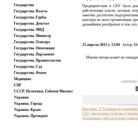
Государства
Предварительно в СБУ была доку
действующие власти, которые все
Государства. Власть
заметны достаточно подозрительны
Государства. Гербы
шахтеры не моги организовано при
Государства. Депутат
дальнейшем разобраться в том, кт
Государства. МВД
Государства. Министр
Государства. Олигарх
25 апреля 2015 г. 13:04
Автор:
Ол
Государства. Оппозиция
Государства. Парламент
Мнение автора может не совпадат
Государства. Правительство
Государства. Суд
Государства. Флаги
Медицина
comments 
СНГ
СССР. Политики. Гобачев Михаил
Украина
Украина. Города
Кихтенко: У Украины нет альтерна
Украина. Крым
СБУ заподозрила Азарова в финанс
Украина. Президент
Порошенко «даст по рукам» олигар