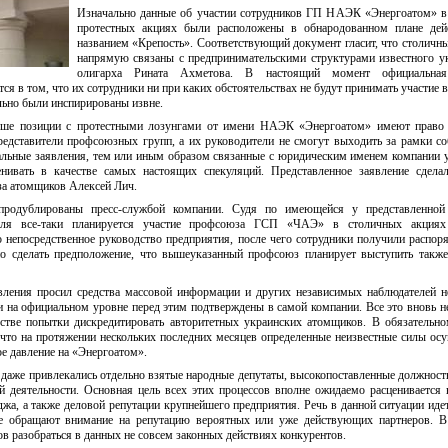
Изначально данные об участии сотрудников ГП НАЭК «Энергоатом» в
протестных акциях были расположены в обнародованном плане дей
названием «Крепость». Соответствующий документ гласит, что столичн
напрямую связаны с предпринимательскими структурами известного у
олигарха Рината Ахметова. В настоящий момент официальная
я в том, что их сотрудники ни при каких обстоятельствах не будут принимать участие 
льно были инспирированы извне.
ыше позиции с протестными лозунгами от имени НАЭК «Энергоатом» имеют право 
едставители профсоюзных групп, а их руководители не смогут выходить за рамки с
альные заявления, тем или иным образом связанные с юридическим именем компании 
нивать в качестве самых настоящих спекуляций. Представленное заявление сдела
за атомщиков Алексей Лич.
родублированы пресс-службой компании. Судя по имеющейся у представленной
ля все-таки планируется участие профсоюза ГСП «ЧАЭ» в столичных акциях 
непосредственное руководство предприятия, после чего сотрудники получили распор
о сделать предположение, что вышеуказанный профсоюз планирует выступить такж
вления просил средства массовой информации и других независимых наблюдателей н
и на официальном уровне перед этим подтверждены в самой компании. Все это вновь 
естве попытки дискредитировать авторитетных украинских атомщиков. В обязательн
 что на протяжении нескольких последних месяцев определенные неизвестные силы ос
е давление на «Энергоатом».
 даже привлекались отдельно взятые народные депутаты, высокопоставленные должност
й деятельности. Основная цель всех этих процессов вполне ожидаемо расценивается 
жа, а также деловой репутации крупнейшего предприятия. Речь в данной ситуации иде
де обращают внимание на репутацию вероятных или уже действующих партнеров. В
 разобраться в данных не совсем законных действиях конкурентов.