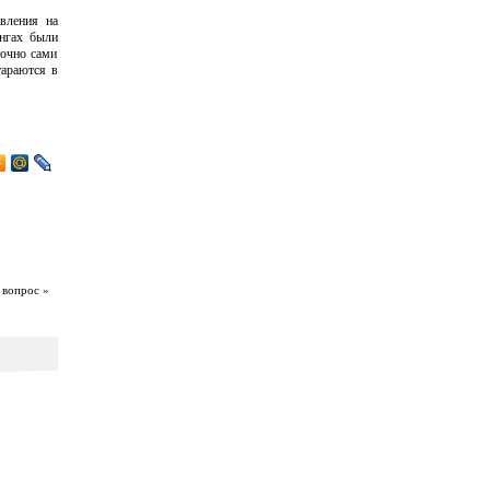
вления на
ингах были
точно сами
тараются в
 вопрос »