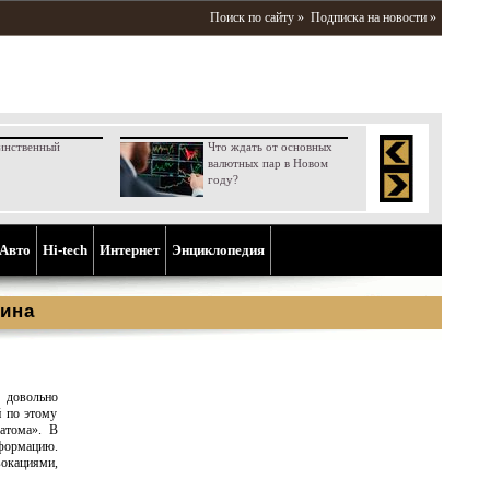
Поиск по сайту »
Подписка на новости »
инственный
Что ждать от основных
валютных пар в Новом
году?
Aвто
Hi-tech
Интернет
Энциклопедия
ина
 довольно
й по этому
оатома». В
формацию.
вокациями,