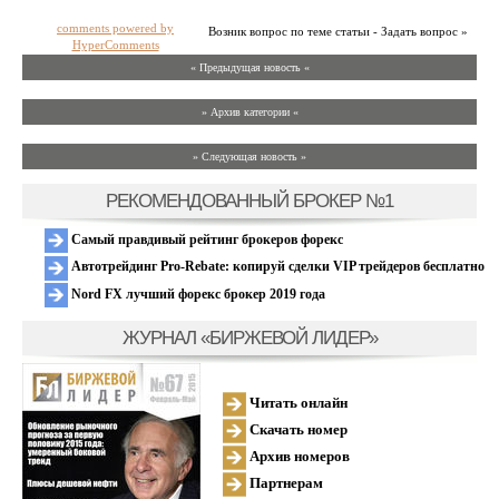
comments powered by
Возник вопрос по теме статьи - Задать вопрос »
HyperComments
« Предыдущая новость «
» Архив категории «
» Следующая новость »
РЕКОМЕНДОВАННЫЙ БРОКЕР №1
Самый правдивый рейтинг брокеров форекс
Автотрейдинг Pro-Rebate: копируй сделки VIP трейдеров бесплатно
Nord FX лучший форекс брокер 2019 года
ЖУРНАЛ «БИРЖЕВОЙ ЛИДЕР»
Читать онлайн
Скачать номер
Архив номеров
Партнерам