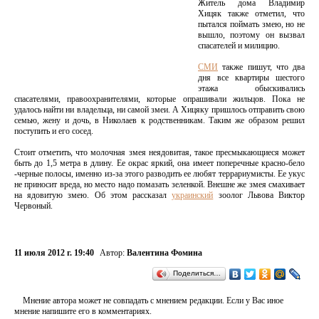
Житель дома Владимир
Хицяк также отметил, что
пытался поймать змею, но не
вышло, поэтому он вызвал
спасателей и милицию.
СМИ
также пишут, что два
дня все квартиры шестого
этажа обыскивались
спасателями, правоохранителями, которые опрашивали жильцов. Пока не
удалось найти ни владельца, ни самой змеи. А Хицяку пришлось отправить свою
семью, жену и дочь, в Николаев к родственникам. Таким же образом решил
поступить и его сосед.
Стоит отметить, что молочная змея неядовитая, такое пресмыкающиеся может
быть до 1,5 метра в длину. Ее окрас яркий, она имеет поперечные красно-бело
-черные полосы, именно из-за этого разводить ее любят террариумисты. Ее укус
не приносит вреда, но место надо помазать зеленкой. Внешне же змея смахивает
на ядовитую змею. Об этом рассказал
украинский
зоолог Львова Виктор
Червоный.
11 июля 2012 г. 19:40
Автор:
Валентина Фомина
Поделиться…
Мнение автора может не совпадать с мнением редакции. Если у Вас иное
мнение напишите его в комментариях.