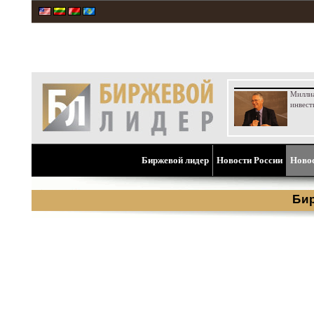
Милли
инвест
Биржевой лидер
Новости России
Ново
Би