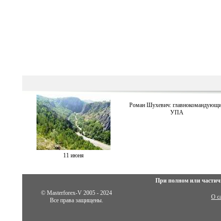
Роман Шухевич: главнокомандующ
УПА
11 июня
При полном или частич
© Masterforex-V 2005 - 2024
О с
Все права защищены.