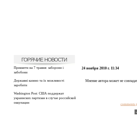
ГОРЯЧИЕ НОВОСТИ
Прикмети на 7 травня: заборони і
24 ноября 2010 г. 11:34
забобони
Державні казино та їх можливості
Мнение автора может не совпадат
заробити
Washington Post: США поддержат
украинских партизан в случае российской
оккупации
comments 