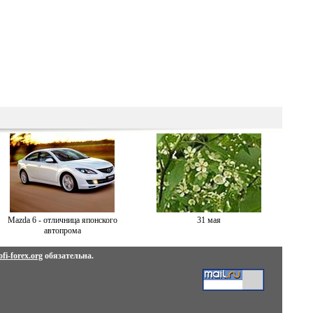
Mazda 6 - отличница японского
31 мая
автопрома
fi-forex.org
обязательна.