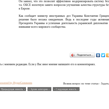
Он заявил, что это позволит эффективно модернизировать систему без
т.к. ОБСЕ вплотную занято вопросом улучшения качества структуры бе
в Европе.
Как сообщает министр иностранных дел Украины Константин Грищенк
решение было весьма ожидаемым. Ведь в последние годы активная
Президента Украины и успешная деятельность украинской дипломатии
внимание всего мирового сообщества.
Поделиться…
ь с мнением редакции. Если у Вас иное мнение напишите его в комментариях.
powered by HyperComments
Возник вопрос по теме статьи - Задать
« Предыдущая новость «
» Архив категории «
» Следующая новость »