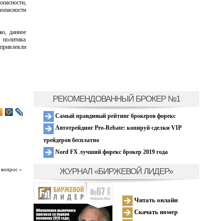
опасности,
зопасности
о, данное
 политика
 привлекли
РЕКОМЕНДОВАННЫЙ БРОКЕР №1
Самый правдивый рейтинг брокеров форекс
Автотрейдинг Pro-Rebate: копируй сделки VIP
трейдеров бесплатно
Nord FX лучший форекс брокер 2019 года
ЖУРНАЛ «БИРЖЕВОЙ ЛИДЕР»
 вопрос »
Читать онлайн
Скачать номер