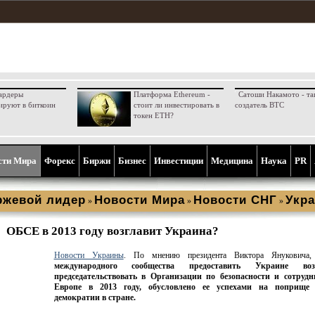
ардеры
Платформа Ethereum -
Сатоши Накамото - та
ируют в биткоин
стоит ли инвестировать в
создатель BTC
токен ETH?
сти Мира
Форекс
Биржи
Бизнес
Инвестиции
Медицина
Наука
PR
ржевой лидер
Новости Мира
Новости СНГ
Укра
»
»
»
ОБСЕ в 2013 году возглавит Украина?
Новости Украины
. По мнению президента Виктора Януковича
международного сообщества предоставить Украине воз
председательствовать в Организации по безопасности и сотрудн
Европе в 2013 году, обусловлено ее успехами на поприще 
демократии в стране.