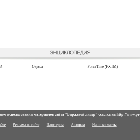
ЭНЦИКЛОПЕДИЯ
ий
Одесса
ForexTime (FXTM)
ном использовании материалов сайта
"Биржевой лидер"
ссылка на
http://www.pro
айте
Реклама на сайте
Партнерам
Авторам
Наши контакты