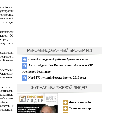
бе – Акжар
уппировки
оисходила
анения и 9
я и среди
зможности
улешов. Об
ворит, что
веществ и
РЕКОМЕНДОВАННЫЙ БРОКЕР №1
рганизации
тельство и
Самый правдивый рейтинг брокеров форекс
то Тулешов
Автотрейдинг Pro-Rebate: копируй сделки VIP
 земельной
трейдеров бесплатно
 Тулешовым
оставлению
Nord FX лучший форекс брокер 2019 года
ЖУРНАЛ «БИРЖЕВОЙ ЛИДЕР»
аны и его
Бахтыбаев;
аместитель
 войсковых
Читать онлайн
либаев. По
отестов, и
Скачать номер
езависимая