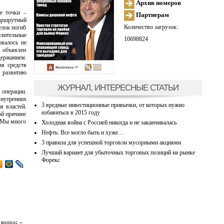
Архив номеров
е точки –
Партнерам
маршрутный
Количество загрузок:
елок погиб
елительные
10698824
овалось не
 объявлен
ержанием.
ля средств
к развитию
ЖУРНАЛ, ИНТЕРЕСНЫЕ СТАТЬИ
 операции.
внутренних
3 вредные инвестиционные привычки, от которых нужно
я властей.
избавиться в 2015 году
ой причине
. Мы много
Холодная война с Россией никогда и не заканчивалась
Нефть: Все могло быть и хуже…
3 правила для успешной торговли мусорными акциями
Лучший вариант для убыточных торговых позиций на рынке
Форекс
 вопрос »