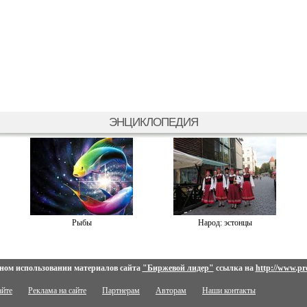
ЭНЦИКЛОПЕДИЯ
Рыбы
Народ: эстонцы
ном использовании материалов сайта
"Биржевой лидер"
ссылка на
http://www.pro
айте
Реклама на сайте
Партнерам
Авторам
Наши контакты