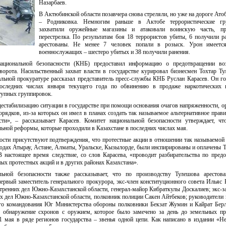
Назарбаев.
В Актюбинской области позавчера снова стреляли, но уже на дороге Ато
– Родниковка. Немногим раньше в Актобе террористические гр
захватили оружейные магазины и атаковали воинскую часть, пр
перестрелка. По результатам боя 18 террористов убиты, 6 получили р
арестованы. Не менее 7 человек попали в розыск. Урон имеетс
военнослужащих – шестеро убитых и 38 получили ранения.
ациональной безопасности (КНБ) предоставил информацию о предотвращении во
ворота. Насильственный захват власти в государстве курировал бизнесмен Тохтар Т
альной прокуратуре рассказал представитель пресс-службы КНБ Руслан Карасев. Он го
оследних числах января текущего года по обвинению в продаже наркотических 
тупных группировок.
естабилизацию ситуации в государстве при помощи основания очагов напряженности, о
рядков, из-за которых он имел в планах создать так называемое альтернативное прави
ти», – рассказывает Карасев. Комитет национальной безопасности утверждает, ч
ьной реформы, которые проходили в Казахстане в последних числах мая.
ости присутствуют подтверждения, что протестные акции в отношении так называемой
одах Атырау, Астане, Алматы, Уральске, Кызылорде, были инспирированы и оплачены
 настоящее время следствие, со слов Карасева, «проводит разбирательства по пред
х протестных акций и в других районах Казахстана».
льной безопасности также рассказывает, что по производству Тулешова арестов
ервый заместитель генерального прокурора, экс-член конституционного совета Ильяс 
тренних дел Южно-Казахстанской области, генерал-майор Кибраткулы Доскалиев; экс-з
их дел Южно-Казахстанской области, полковник полиции Сакен Айтбеков; руководители
ого командования Юг Министерства обороны полковники Бекзат Жумин и Кайрат Бер
 обнаружение схронов с оружием, которое было замечено за день до земельных пр
1 мая в ряде регионов государства – звенья одной цепи. Как написано в издании «Н