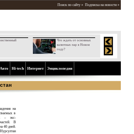
Поиск по сайту »
Подписка на новости »
инственный
Что ждать от основных
валютных пар в Новом
году?
Aвто
Hi-tech
Интернет
Энциклопедия
стан
падения на
еваемых в
их – экс-
частей. В
а 40 дней.
Нурсултан