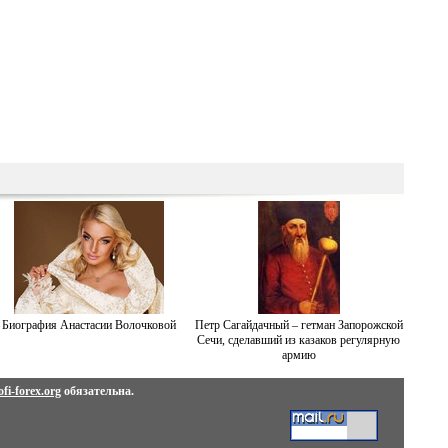
Биография Анастасии Волочковой
Петр Сагайдачный – гетман Запорожской
Сечи, сделавший из казаков регулярную
армию
fi-forex.org
обязательна.