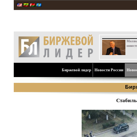
Милли
инвест
Биржевой лидер
Новости России
Ново
Бир
Стабиль