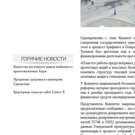
Одновременно с этим Комитет н
совершения государственного пере
этом в процессе брифинга в Генер
Тулешов был арестован еще в п
финансировании деятельности прес
ГОРЯЧИЕ НОВОСТИ
«План его работы предусматривал д
Казахстан регулирует рынок майнинга и
протестных акций и массовых беспо
криптовалютных бирж
поменять структуру текущей влас
оплачивал акции в отношении земел
Праздники здоровья в санаториях
У Комитета национальной безопасн
Сарыагаша
реформы, которые проходили в гор
Браузерные игры на сайте Casino X
еще в декабре прошедшего года. В
финансовых средств инспирированны
Представитель Комитета национа
предполагаемые сообщники – экс-п
экс-руководитель департамента вну
начальника департамента внутренн
частей 35748 и 55652 региональн
данным Генеральной прокуратуры,
провокации в процессе собраний 2