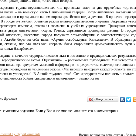
тобе, проходивших 5 июня, то это иная история.
скресенье группа неустановленных лиц произвела налет на две оружейные торговы
им позже – на воинскую часть Национальной гвардии. Злоумышленники захватили 
ассажиров и протаранили на нем ворота армейского подразделения. В процессе перестр
 В городе тут же был объявлен режим антитеррористической операции. Закрылись увес
 транспорта изменена, отозваны экзамены в учебных учреждениях. Гражданам совет
ывать двери неизвестным людям. Розыск скрывшихся проводится дальше. В городе
кой опасности, население города получают sms-сообщения с соответствующим сод
 в Актобе берет на себя некая «Армия освобождения Казахстана». В обращении д
и, сказано, что это являлось «первым боем сторонников демократического пути 
ры клики Назарбаева».
дение в качестве террористического акта и известило о предварительных результатах
я террористическим актом. Однозначно», – рассказывает руководитель Министерства 
ов позавчера средствам массовой информации по результатам селекторного совещани
уктуры переведены на усиленный режим. «Мы перешли на охрану каждого объекта, по эт
венных учреждений. В Актобе трудится штаб. Сил и ресурсов там полностью хватает
ю численность бойцов специального назначения», – заключил он.
ис Дроздов
Поделиться…
ь с мнением редакции. Если у Вас иное мнение напишите его в комментариях.
powered by HyperComments
Возник вопрос по теме статьи - Задать