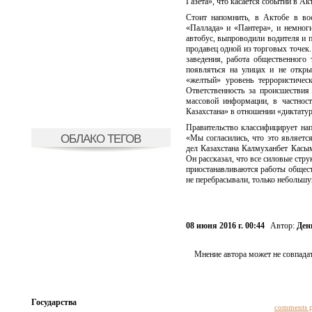
Газета», что касается событий в Ак
Стоит напомнить, в Актобе в во
«Паллада» и «Пантера», и немног
автобус, выпроводили водителя и п
продавец одной из торговых точек.
заведения, работа общественного
появляться на улицах и не откр
«желтый» уровень террористичес
Ответственность за происшествия
массовой информации, в частност
Казахстана» в отношении «диктату
Правительство классифицирует напа
ОБЛАКО ТЕГОВ
«Мы согласились, что это являетс
дел Казахстана Калмуханбет Касым
Он рассказал, что все силовые стр
приостанавливаются работы общест
не перебрасывали, только небольшу
08 июня 2016 г. 00:44
Автор:
Ден
Мнение автора может не совпадат
Государства
comments 