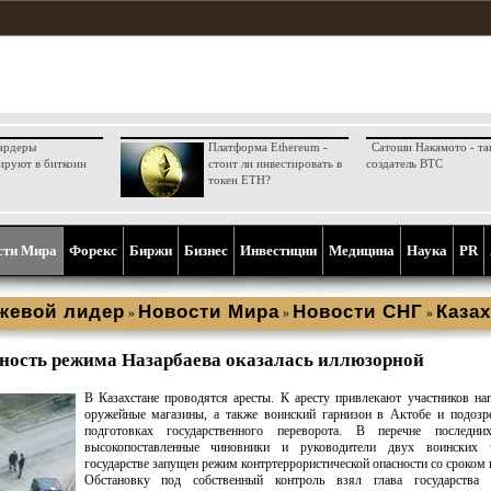
ардеры
Платформа Ethereum -
Сатоши Накамото - та
ируют в биткоин
стоит ли инвестировать в
создатель BTC
токен ETH?
сти Мира
Форекс
Биржи
Бизнес
Инвестиции
Медицина
Наука
PR
жевой лидер
Новости Мира
Новости СНГ
Казах
»
»
»
ность режима Назарбаева оказалась иллюзорной
В Казахстане проводятся аресты. К аресту привлекают участников на
оружейные магазины, а также воинский гарнизон в Актобе и подозр
подготовках государственного переворота. В перечне последн
высокопоставленные чиновники и руководители двух воинских 
государстве запущен режим контртеррористической опасности со сроком н
Обстановку под собственный контроль взял глава государства 