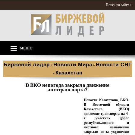
Поиск по сайту »
МЕНЮ
Биржевой лидер
Новости Мира
Новости СНГ
»
»
Казахстан
»
В ВКО непогода закрыла движение
автотранспорта?
Новости Казахстана, ВКО.
В Восточной области
Казахстана (ВКО)
движение транспорта на 4-
х участках дорог
республиканского и
местного назначения
закрыли из-за ухудшения