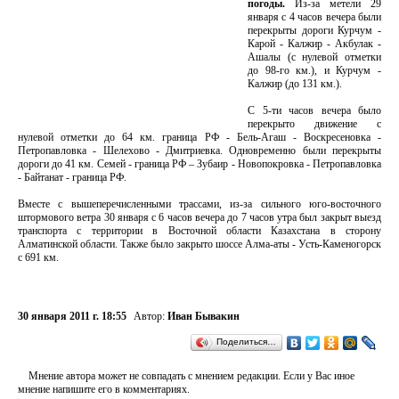
погоды.
Из-за метели 29
января с 4 часов вечера были
перекрыты дороги Курчум -
Карой - Калжир - Акбулак -
Ашалы (с нулевой отметки
до 98-го км.), и Курчум -
Калжир (до 131 км.).
С 5-ти часов вечера было
перекрыто движение с
нулевой отметки до 64 км. граница РФ - Бель-Агаш - Воскресеновка -
Петропавловка - Шелехово - Дмитриевка. Одновременно были перекрыты
дороги до 41 км. Семей - граница РФ – Зубаир - Новопокровка - Петропавловка
- Байтанат - граница РФ.
Вместе с вышеперечисленными трассами, из-за сильного юго-восточного
штормового ветра 30 января с 6 часов вечера до 7 часов утра был закрыт выезд
транспорта с территории в Восточной области Казахстана в сторону
Алматинской области. Также было закрыто шоссе Алма-аты - Усть-Каменогорск
с 691 км.
30 января 2011 г. 18:55
Автор:
Иван Бывакин
Поделиться…
Мнение автора может не совпадать с мнением редакции. Если у Вас иное
мнение напишите его в комментариях.