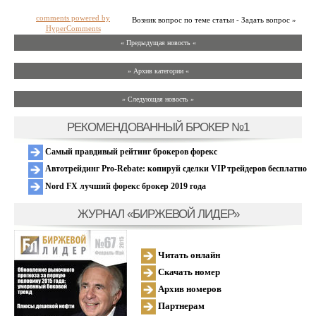
comments powered by
Возник вопрос по теме статьи - Задать вопрос »
HyperComments
« Предыдущая новость «
» Архив категории «
» Следующая новость »
РЕКОМЕНДОВАННЫЙ БРОКЕР №1
Самый правдивый рейтинг брокеров форекс
Автотрейдинг Pro-Rebate: копируй сделки VIP трейдеров бесплатно
Nord FX лучший форекс брокер 2019 года
ЖУРНАЛ «БИРЖЕВОЙ ЛИДЕР»
Читать онлайн
Скачать номер
Архив номеров
Партнерам