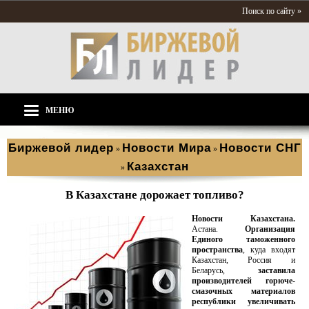
Поиск по сайту »
МЕНЮ
Биржевой лидер
Новости Мира
Новости СНГ
»
»
Казахстан
»
В Казахстане дорожает топливо?
Новости Казахстана.
Астана.
Организация
Единого таможенного
пространства
, куда входят
Казахстан, Россия и
Беларусь,
заставила
производителей горюче-
смазочных материалов
республики увеличивать