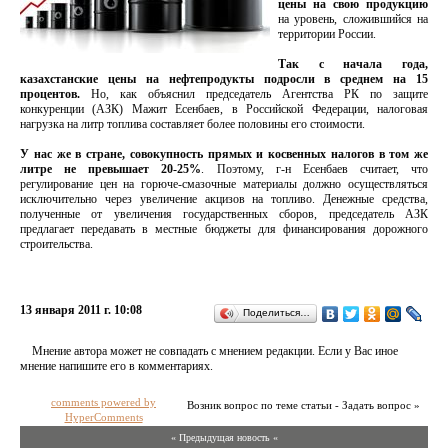
цены на свою продукцию
на уровень, сложившийся на
территории России.
Так с начала года,
казахстанские цены на нефтепродукты подросли в среднем на 15
процентов.
Но, как объяснил председатель Агентства РК по защите
конкуренции (АЗК) Мажит Есенбаев, в Российской Федерации, налоговая
нагрузка на литр топлива составляет более половины его стоимости.
У нас же в стране, совокупность прямых и косвенных налогов в том же
литре не превышает 20-25%
. Поэтому, г-н Есенбаев считает, что
регулирование цен на горюче-смазочные материалы должно осуществляться
исключительно через увеличение акцизов на топливо. Денежные средства,
полученные от увеличения государственных сборов, председатель АЗК
предлагает передавать в местные бюджеты для финансирования дорожного
строительства.
13 января 2011 г. 10:08
Поделиться…
Мнение автора может не совпадать с мнением редакции. Если у Вас иное
мнение напишите его в комментариях.
comments powered by
Возник вопрос по теме статьи - Задать вопрос »
HyperComments
« Предыдущая новость «