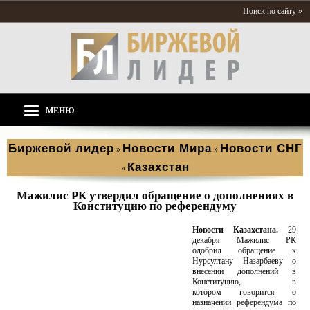
Поиск по сайту »
МЕНЮ
Биржевой лидер
Новости Мира
Новости СНГ
»
»
Казахстан
»
Мажилис РК утвердил обращение о дополнениях в
Конституцию по референдуму
Новости Казахстана.
29
декабря Мажилис РК
одобрил обращение к
Нурсултану Назарбаеву о
внесении дополнений в
Конституцию, в
котором говорится о
назначении референдума по