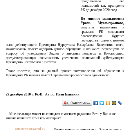
продолжению его
полномочий как президента
РК до декабря 2020 года.
По мнению мажилисмена
Урала Мухамеджанова,
депутаты парламента и
граждане РК связывают
благополучное будущее
государства только с именем
ныне действующего Президента Нурсултана Назарбаева. Вследствие этого,
мажилисмены просят одобрить данное обращение и назначить референдум по
вопросу об утверждении Закона о внесении поправок в Конституцию,
предусматривающих возможность увеличения полномочий действующего
Президента Республики Казахстан.
Также известно, что за данный проект постановления об обращении к
Президенту РК нижняя палата Парламента проголосовала единогласно.
29 декабря 2010 г. 16:41
Автор:
Иван Бывакин
Поделиться…
Мнение автора может не совпадать с мнением редакции. Если у Вас иное
мнение напишите его в комментариях.
comments powered by
Возник вопрос по теме статьи - Задать вопрос »