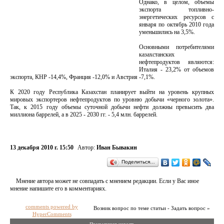
Однако, в целом, объемы
экспорта топливно-
энергетических ресурсов c
января по октябрь 2010 года
уменьшились на 3,5%.
Основными потребителями
казахстанских
нефтепродуктов являются:
Италия - 23,2% от объемов
экспорта, КНР -14,4%, Франция -12,0% и Австрия -7,1%.
К 2020 году Республика Казахстан планирует выйти на уровень крупных
мировых экспортеров нефтепродуктов по уровню добычи «черного золота».
Так, к 2015 году объемы суточной добычи нефти должны превысить два
миллиона баррелей, а в 2025 - 2030 гг. - 5,4 млн. баррелей.
13 декабря 2010 г. 15:50
Автор:
Иван Бывакин
Поделиться…
Мнение автора может не совпадать с мнением редакции. Если у Вас иное
мнение напишите его в комментариях.
comments powered by
Возник вопрос по теме статьи - Задать вопрос »
HyperComments