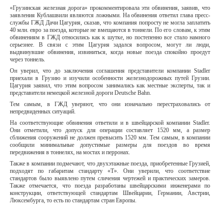
«Грузинская железная дорога» прокомментировала эти обвинения, заявив, что
заявления Кублашвили являются ложными. На обвинения ответил глава пресс-
службы ГЖД Дачи Цагурия, сказав, что компания попросту не могла заплатить
40 млн. евро за поезда, которые не вмещаются в тоннели. По его словам, к этим
обвинениям в ГЖД относились как к шутке, но постепенно все стало намного
серьезнее. В связи с этим Цагурия задался вопросом, могут ли люди,
выдвинувшие обвинения, извиниться, когда новые поезда спокойно проедут
через тоннель.
Он уверил, что до заключения соглашения представители компании Stadler
приехали в Грузию и изучили особенности железнодорожных путей Грузии.
Цагурия заявил, что этим вопросом занимались как местные эксперты, так и
представители немецкой железной дороги Deutsche Bahn.
Тем самым, в ГЖД уверяют, что они изначально перестраховались от
непредвиденных ситуаций.
На соответствующие обвинения ответили и в швейцарской компании Stadler.
Они отметили, что допуск для операции составляет 1520 мм, а размер
сближения сооружений не должен превысить 1520 мм. Тем самым, в компании
сообщили минимальные допустимые размеры для поездов во время
передвижения в тоннелях, на мостах и перронах.
Также в компании подмечают, что двухэтажные поезда, приобретенные Грузией,
подходят по габаритам стандарту «Т». Они уверили, что соответствие
стандартов было выявлено путем сличения чертежей и практических замеров.
Также отмечается, что поезда разработаны швейцарскими инженерами по
конструкции, ответствующей стандартам Швейцарии, Германии, Австрии,
Люксембурга, то есть по стандартам стран Европы.