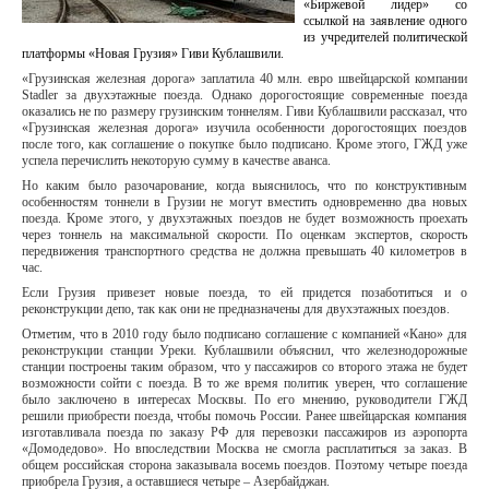
«Биржевой лидер» со
ссылкой на заявление одного
из учредителей политической
платформы «Новая Грузия» Гиви Кублашвили.
«Грузинская железная дорога» заплатила 40 млн. евро швейцарской компании
Stadler за двухэтажные поезда. Однако дорогостоящие современные поезда
оказались не по размеру грузинским тоннелям. Гиви Кублашвили рассказал, что
«Грузинская железная дорога» изучила особенности дорогостоящих поездов
после того, как соглашение о покупке было подписано. Кроме этого, ГЖД уже
успела перечислить некоторую сумму в качестве аванса.
Но каким было разочарование, когда выяснилось, что по конструктивным
особенностям тоннели в Грузии не могут вместить одновременно два новых
поезда. Кроме этого, у двухэтажных поездов не будет возможность проехать
через тоннель на максимальной скорости. По оценкам экспертов, скорость
передвижения транспортного средства не должна превышать 40 километров в
час.
Если Грузия привезет новые поезда, то ей придется позаботиться и о
реконструкции депо, так как они не предназначены для двухэтажных поездов.
Отметим, что в 2010 году было подписано соглашение с компанией «Кано» для
реконструкции станции Уреки. Кублашвили объяснил, что железнодорожные
станции построены таким образом, что у пассажиров со второго этажа не будет
возможности сойти с поезда. В то же время политик уверен, что соглашение
было заключено в интересах Москвы. По его мнению, руководители ГЖД
решили приобрести поезда, чтобы помочь России. Ранее швейцарская компания
изготавливала поезда по заказу РФ для перевозки пассажиров из аэропорта
«Домодедово». Но впоследствии Москва не смогла расплатиться за заказ. В
общем российская сторона заказывала восемь поездов. Поэтому четыре поезда
приобрела Грузия, а оставшиеся четыре – Азербайджан.