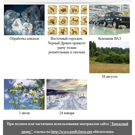
Обработка алмазов
Восточный гороскоп:
Компания ВАЗ
Черный Дракон принесет
удачу только
решительным и смелым
18 августа
1 июля
24 января
При полном или частичном использовании материалов сайта
"Биржевой
лидер"
ссылка на
http://www.profi-forex.org
обязательна.