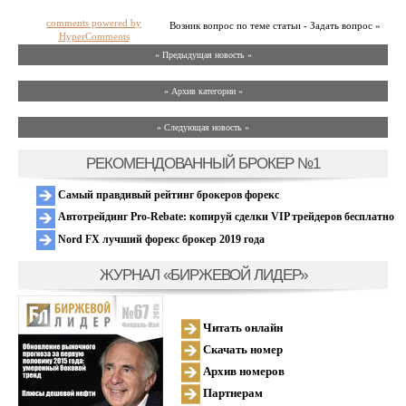
comments powered by
Возник вопрос по теме статьи - Задать вопрос »
HyperComments
« Предыдущая новость «
» Архив категории «
» Следующая новость »
РЕКОМЕНДОВАННЫЙ БРОКЕР №1
Самый правдивый рейтинг брокеров форекс
Автотрейдинг Pro-Rebate: копируй сделки VIP трейдеров бесплатно
Nord FX лучший форекс брокер 2019 года
ЖУРНАЛ «БИРЖЕВОЙ ЛИДЕР»
Читать онлайн
Скачать номер
Архив номеров
Партнерам