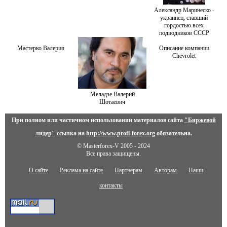
Александр Маринеско -
украинец, ставший
гордостью всех
подводников СССР
Мастерко Валерия
Описание компании
Chevrolet
Меладзе Валерий
Шотаевич
При полном или частичном использовании материалов сайта
"Биржевой
лидер"
ссылка на
http://www.profi-forex.org
обязательна.
© Masterforex-V 2005 - 2024
Все права защищены.
О сайте
Реклама на сайте
Партнерам
Авторам
Наши
контакты