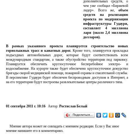
дополнительных средств, о
чем уже сообщал «Биржевой
лидер». Всего же,
объем
средств на реализацию
проекта по модернизации
инфраструктуры Гудаури,
составляет 4 миллиона
лари (около 2,4 миллиона
долларов).
В рамках указанного проекта планируется строительство новых
горнолыжных трасс и канатных дорог.
Кроме того, планируется прокладка
подъездных автомобильных дорог, которые будут соответствовать всем
международным стандартам, а также обустройство территории под парковку.
Планируется обеспечить круглосуточное бесперебойное электро- и
водоснабжение. На курорте также будет обеспечено круглосуточное дежурство
бригады скорой медицинской помощи, пожарной охраны и спасательной службы.
В перспективе Гудаури будет обеспечен беспроводным доступом в Интернет, а
на его территории будут построены развлекательные центры различного типа.
01 сентября 2011 г. 10:16
Автор:
Ростислав Белый
Поделиться…
Мнение автора может не совпадать с мнением редакции. Если у Вас иное
мнение напишите его в комментариях.