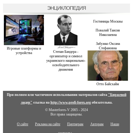
ЭНЦИКЛОПЕДИЯ
Гостиницы Москвы
Повалий Таисия
Николаевна
Забужко Оксана
Стефановна
Игровые платформы и
Степан Бандера -
устройства
организатор и символ
украинского национально-
освободительного
движения
Отто Байсхайм
При полном или частичном использовании материалов сайта
"Биржевой
лидер"
ссылка на
http://www.profi-forex.org
обязательна.
© Masterforex-V 2005 - 2024
Все права защищены.
О сайте
Реклама на сайте
Партнерам
Авторам
Наши