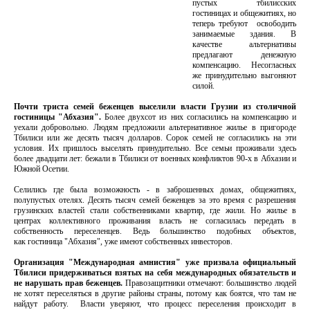
пустых тбилисских
гостиницах и общежитиях, но
теперь требуют освободить
занимаемые здания. В
качестве альтернативы
предлагают денежную
компенсацию. Несогласных
же принудительно выгоняют
силой.
Почти триста семей беженцев выселили власти Грузии из столичной
гостиницы "Абхазия".
Более двухсот из них согласились на компенсацию и
уехали добровольно. Людям предложили альтернативное жилье в пригороде
Тбилиси или же десять тысяч долларов. Сорок семей не согласились на эти
условия. Их пришлось выселять принудительно. Все семьи проживали здесь
более двадцати лет: бежали в Тбилиси от военных конфликтов 90-х в Абхазии и
Южной Осетии.
Селились где была возможность - в заброшенных домах, общежитиях,
полупустых отелях. Десять тысяч семей беженцев за это время с разрешения
грузинских властей стали собственниками квартир, где жили. Но жилье в
центрах коллективного проживания власть не согласилась передать в
собственность переселенцев. Ведь большинство подобных объектов,
как гостиница "Абхазия", уже имеют собственных инвесторов.
Организация "Международная амнистия" уже призвала официальный
Тбилиси придерживаться взятых на себя международных обязательств и
не нарушать прав беженцев.
Правозащитники отмечают: большинство людей
не хотят переселяться в другие районы страны, потому как боятся, что там не
найдут работу. Власти уверяют, что процесс переселения происходит в