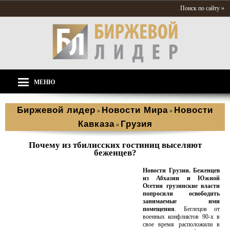
Поиск по сайту »
МЕНЮ
Биржевой лидер
Новости Мира
Новости
»
»
Кавказа
Грузия
»
Почему из тбилисских гостиниц выселяют
беженцев?
Новости Грузии.
Беженцев
из Абхазии и Южной
Осетии грузинские власти
попросили освободить
занимаемые ими
помещения
. Беглецов от
военных конфликтов 90-х в
свое время расположили в