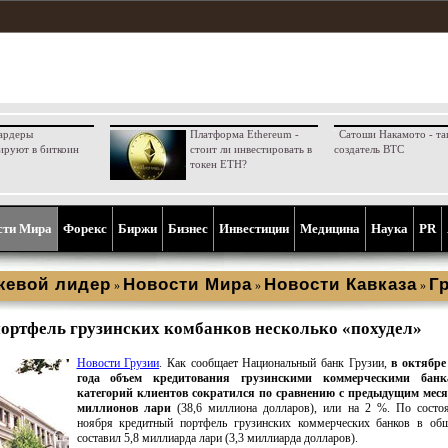
ардеры
Платформа Ethereum -
Сатоши Накамото - та
ируют в биткоин
стоит ли инвестировать в
создатель BTC
токен ETH?
сти Мира
Форекс
Биржи
Бизнес
Инвестиции
Медицина
Наука
PR
жевой лидер
Новости Мира
Новости Кавказа
Г
»
»
»
ортфель грузинских комбанков несколько «похудел»
Новости Грузии
. Как сообщает Национальный банк Грузии,
в октябре
года объем кредитования грузинскими коммерческими банк
категорий клиентов сократился по сравнению с предыдущим меся
миллионов лари
(38,6 миллиона долларов), или на 2 %. По состо
ноября кредитный портфель грузинских коммерческих банков в об
составил 5,8 миллиарда лари (3,3 миллиарда долларов).