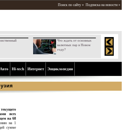
Поиск по сайту »
Подписка на новости »
инственный
Что ждать от основных
валютных пар в Новом
году?
Aвто
Hi-tech
Интернет
Энциклопедия
рузия
 текущего
ами всех
цем на 68
янию на 1
щей сумме