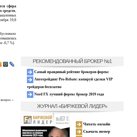
тся сфера
х средств
,
мышленных
оября 19,8
бусловило
меньшилась
и -0,7 %).
РЕКОМЕНДОВАННЫЙ БРОКЕР №1
Самый правдивый рейтинг брокеров форекс
Автотрейдинг Pro-Rebate: копируй сделки VIP
трейдеров бесплатно
Nord FX лучший форекс брокер 2019 года
 вопрос »
ЖУРНАЛ «БИРЖЕВОЙ ЛИДЕР»
Читать онлайн
Скачать номер