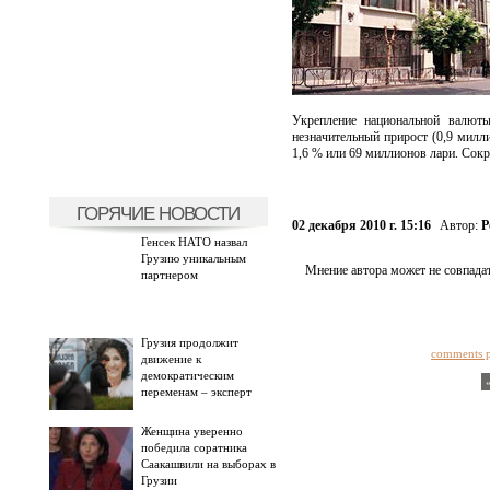
Укрепление национальной валюты
незначительный прирост (0,9 милл
1,6 % или 69 миллионов лари. Сокр
ГОРЯЧИЕ НОВОСТИ
02 декабря 2010 г. 15:16
Автор:
Р
Генсек НАТО назвал
Грузию уникальным
Мнение автора может не совпадат
партнером
Грузия продолжит
comments 
движение к
демократическим
переменам – эксперт
Женщина уверенно
победила соратника
Саакашвили на выборах в
Грузии