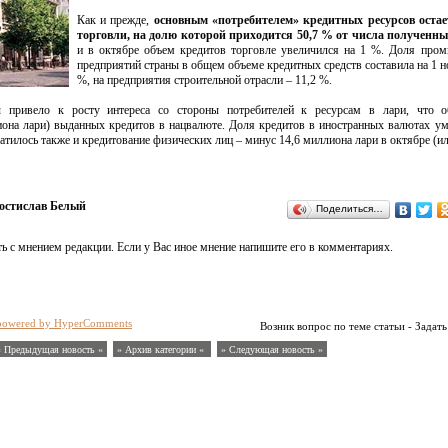
Как и прежде,
основным «потребителем» кредитных ресурсов остае
торговли, на долю которой приходится 50,7 % от числа полученны
и в октябре объем кредитов торговле увеличился на 1 %. Доля про
предприятий страны в общем объеме кредитных средств составила на 1 н
%, на предприятия строительной отрасли – 11,2 %.
 привело к росту интереса со стороны потребителей к ресурсам в лари, что о
иона лари) выданных кредитов в нацвалюте. Доля кредитов в иностранных валютах у
атилось также и кредитование физических лиц – минус 14,6 миллиона лари в октябре (ил
остислав Белый
Поделиться…
ь с мнением редакции. Если у Вас иное мнение напишите его в комментариях.
powered by HyperComments
Возник вопрос по теме статьи - Задать
« Предыдущая новость «
» Архив категории «
» Следующая новость »