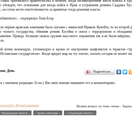
главы британского правительства в момент, когда Великобритания ввела войска в Ира
убежден, что основания для ввода войск в Ирак и устранения режима Саддама Ху
е, он готов нести ответственность за принятые тогда решения власти.
бавиться», - подчеркнул Тони Блэр.
ли первая иракская кампания была связана с аннексией Ираком Кувейта, то во второй
ию чужого государства, обвинив режим Хусейна в связи с терроризмом и обладани
ажения. Правда, большие запасы оружия массового поражения так и не были найдены, 
ла.
бой вечно воюющую, утопающую в крови от внутренних конфликтов и терактов стра
Исламским государством». Когда придет мир на эту землю, сказать сегодня не может ни
мис День
Поделиться…
ь с мнением редакции. Если у Вас иное мнение напишите его в комментариях.
powered by HyperComments
Возник вопрос по теме статьи - Задать
« Предыдущая новость «
» Архив категории «
» Следующая новость »