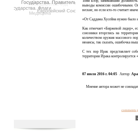
Тони Блэр, занимавший должность 
выводы комиссии ошибочными. Он 
веские, но если кто-то считает инач
«От Саддама Хусейна нужно было из
Как отмечает «Биржевой лидер», ес
союзники вторглись на территор
количеством оружия массового пор
нюансы, так сказать, ошибочка выш
С тех пор Ирак представляет со
территории Ирака контролируется «
07 июля 2016 г. 04:05
Автор:
Ара
Мнение автора может не совпадат
comments 