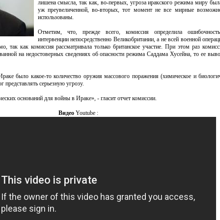
лишена смысла, так как, во-первых, угроза иракского режима миру бы
уж преувеличенной, во-вторых, тот момент не все мирные возможн
использованы.
Отметим, что, прежде всего, комиссия определила ошибочност
интервенции непосредственно Великобритании, а не всей военной опер
мо, так как комиссия рассматривала только британское участие. При этом раз комисс
анной на недостоверных сведениях об опасности режима Саддама Хусейна, то ее выв
 Ираке было какое-то количество оружия массового поражения (химическое и биологич
г представлять серьезную угрозу.
ских оснований для войны в Ираке», - гласит отчет комиссии.
Видео
Youtube :