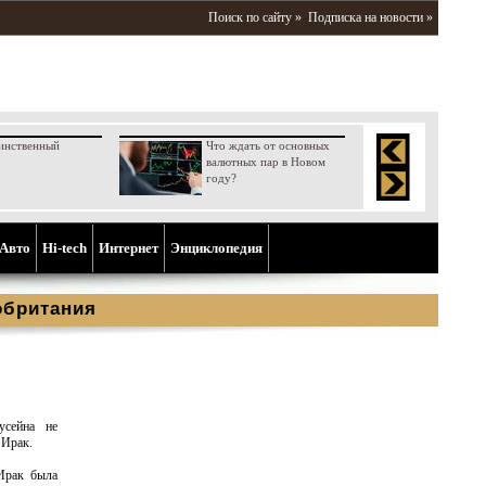
Поиск по сайту »
Подписка на новости »
инственный
Что ждать от основных
валютных пар в Новом
году?
Aвто
Hi-tech
Интернет
Энциклопедия
обритания
усейна не
 Ирак.
Ирак была