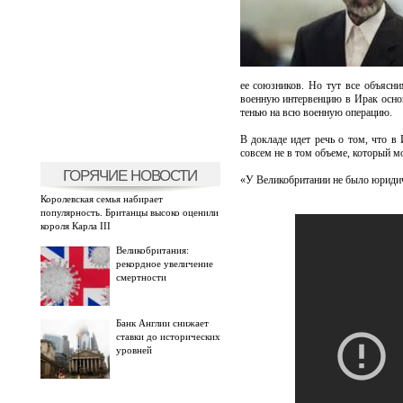
ее союзников. Но тут все объясни
военную интервенцию в Ирак основ
тенью на всю военную операцию.
В докладе идет речь о том, что в
совсем не в том объеме, который мо
ГОРЯЧИЕ НОВОСТИ
«У Великобритании не было юридиче
Королевская семья набирает
популярность. Британцы высоко оценили
короля Карла III
Великобритания:
рекордное увеличение
смертности
Банк Англии снижает
ставки до исторических
уровней