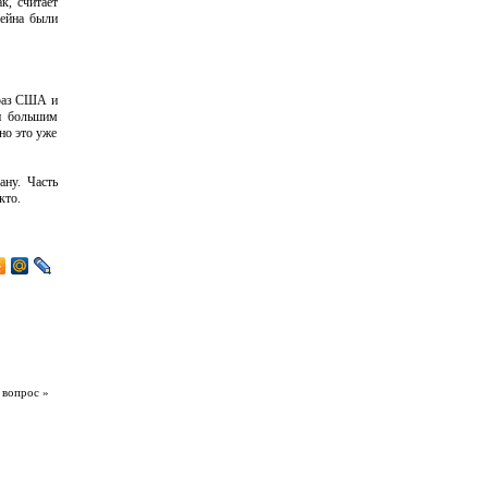
к, считает
сейна были
 раз США и
и большим
но это уже
ну. Часть
кто.
 вопрос »