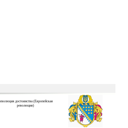
еволюция достоинства (Европейская
революция)