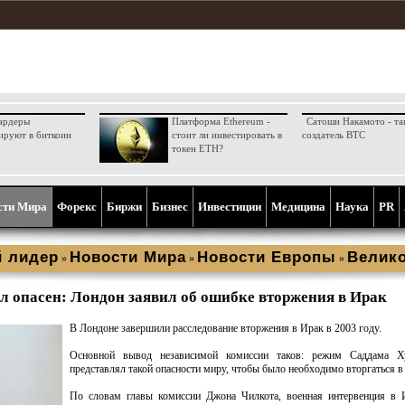
ардеры
Платформа Ethereum -
Сатоши Накамото - та
ируют в биткоин
стоит ли инвестировать в
создатель BTC
токен ETH?
сти Мира
Форекс
Биржи
Бизнес
Инвестиции
Медицина
Наука
PR
 лидер
Новости Мира
Новости Европы
Велик
»
»
»
л опасен: Лондон заявил об ошибке вторжения в Ирак
В Лондоне завершили расследование вторжения в Ирак в 2003 году.
Основной вывод независимой комиссии таков: режим Саддама Х
представлял такой опасности миру, чтобы было необходимо вторгаться в
По словам главы комиссии Джона Чилкота, военная интервенция в 