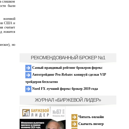
ла слишком
ости были
ь военной
ации США и
ия считает
од ложится
еское), но
РЕКОМЕНДОВАННЫЙ БРОКЕР №1
Самый правдивый рейтинг брокеров форекс
Автотрейдинг Pro-Rebate: копируй сделки VIP
трейдеров бесплатно
Nord FX лучший форекс брокер 2019 года
ЖУРНАЛ «БИРЖЕВОЙ ЛИДЕР»
Читать онлайн
Скачать номер