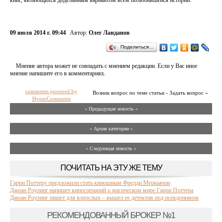
книг, являющихся доделанным вариантом всем полюбившейся истории.
09 июля 2014 г. 09:44
Автор:
Олег Ланданов
Поделиться…
Мнение автора может не совпадать с мнением редакции. Если у Вас иное
мнение напишите его в комментариях.
comments powered by
Возник вопрос по теме статьи - Задать вопрос »
HyperComments
« Предыдущая новость «
» Архив категории «
» Следующая новость »
ПОЧИТАТЬ НА ЭТУ ЖЕ ТЕМУ
Гарри Поттеру предложили стать киношным Фредди Меркьюри
Джоан Роулинг напишет киносценарий о магическом мире Гарри Поттера
Джоан Роулинг пишет для взрослых – вышел ее детектив под псевдонимом
РЕКОМЕНДОВАННЫЙ БРОКЕР №1