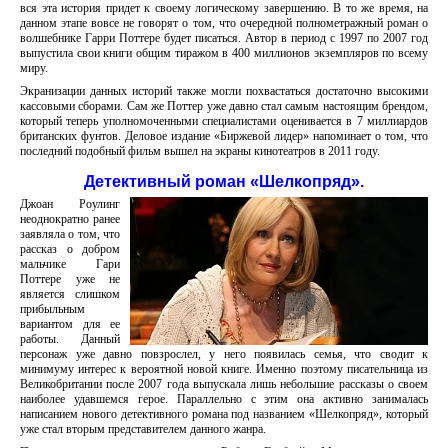
вся эта история придет к своему логическому завершению. В то же время, на
данном этапе вовсе не говорят о том, что очередной полнометражный роман о
волшебнике Гарри Поттере будет писаться. Автор в период с 1997 по 2007 год
выпустила свои книги общим тиражом в 400 миллионов экземпляров по всему
миру.
Экранизации данных историй также могли похвастаться достаточно высокими
кассовыми сборами. Сам же Поттер уже давно стал самым настоящим брендом,
который теперь уполномоченными специалистами оценивается в 7 миллиардов
британских фунтов. Деловое издание «Биржевой лидер» напоминает о том, что
последний подобный фильм вышел на экраны кинотеатров в 2011 году.
Детективный роман «Шелкопряд».
Джоан Роулинг
неоднократно ранее
заявляла о том, что
рассказ о добром
мальчике Гари
Поттере уже не
является слишком
прибыльным
вариантом для ее
работы. Данный
персонаж уже давно повзрослел, у него появилась семья, что сводит к
минимуму интерес к вероятной новой книге. Именно поэтому писательница из
Великобритании после 2007 года выпускала лишь небольшие рассказы о своем
наиболее удавшемся герое. Параллельно с этим она активно занималась
написанием нового детективного романа под названием «Шелкопряд», который
уже стал вторым представителем данного жанра.