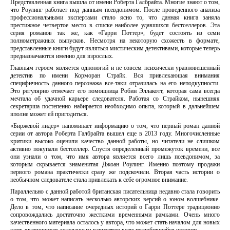
Представленная книга вышла от имени Роберта Галбрайта. Многие знают о том,
что Роулинг работает под данным псевдонимом. После проведенного анализа
профессиональными экспертами стало ясно то, что данная книга заняла
престижное четвертое место в списке наиболее удавшихся бестселлеров. Эта
серия романов так же, как «Гарри Поттер», будет состоять из семи
полнометражных выпусков. Несмотря на некоторую схожесть в формате,
представленные книги будут являться мистическим детективами, которые теперь
предназначаются именно для взрослых.
Главным героем является одноногий и не совсем психически уравновешенный
детектив по имени Корморан Страйк. Вся привлекающая внимания
специфичность данного персонажа все-таки отразилась на его неподкупности.
Это регулярно отмечает его помощница Робин Эллакотт, которая сама всегда
мечтала об удачной карьере следователя. Работая со Страйком, нынешняя
секретарша постепенно набирается необходимо опыта, который в дальнейшем
вполне может ей пригодиться.
«Биржевой лидер» напоминает информацию о том, что первый роман данной
серии от автора Роберта Галбрайта вышел еще в 2013 году. Многочисленные
критики высоко оценили качество данной работы, но читатели не слишком
активно покупали бестселлер. Спустя определенный промежуток времени, все
они узнали о том, что имя автора является всего лишь псевдонимом, за
которым скрывается знаменитая Джоан Роулинг. Именно поэтому продажи
первого романа практически сразу же подскочили. Вторая часть истории о
необычном следователе стала привлекать к себе огромное внимание.
Параллельно с данной работой британская писательница недавно стала говорить
о том, что может написать несколько авторских версий о юном волшебнике.
Дело в том, что написание очередных историй о Гарри Поттере традиционно
сопровождались достаточно жесткими временными рамками. Очень много
качественного материала осталось у автора, что может стать началом для новых