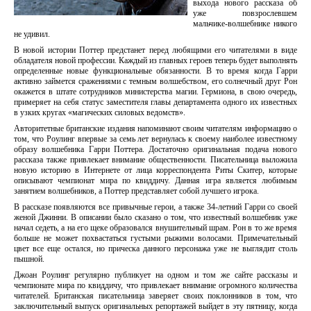
выхода нового рассказа об
уже повзрослевшем
мальчике-волшебнике никого
не удивил.
В новой истории Поттер предстанет перед любящими его читателями в виде
обладателя новой профессии. Каждый из главных героев теперь будет выполнять
определенные новые функциональные обязанности. В то время когда Гарри
активно займется сражениями с темным волшебством, его солнечный друг Рон
окажется в штате сотрудников министерства магии. Гермиона, в свою очередь,
примеряет на себя статус заместителя главы департамента одного их известных
в узких кругах «магических силовых ведомств».
Авторитетные британские издания напоминают своим читателям информацию о
том, что Роулинг впервые за семь лет вернулась к своему наиболее известному
образу волшебника Гарри Поттера. Достаточно оригинальная подача нового
рассказа также привлекает внимание общественности. Писательница выложила
новую историю в Интернете от лица корреспондента Риты Скитер, которые
описывают чемпионат мира по квиддичу. Данная игра является любимым
занятием волшебников, а Поттер представляет собой лучшего игрока.
В рассказе появляются все привычные герои, а также 34-летний Гарри со своей
женой Джинни. В описании было сказано о том, что известный волшебник уже
начал седеть, а на его щеке образовался внушительный шрам. Рон в то же время
больше не может похвастаться густыми рыжими волосами. Примечательный
цвет все еще остался, но прическа данного персонажа уже не выглядит столь
пышной.
Джоан Роулинг регулярно публикует на одном и том же сайте рассказы и
чемпионате мира по квиддичу, что привлекает внимание огромного количества
читателей. Британская писательница заверяет своих поклонников в том, что
заключительный выпуск оригинальных репортажей выйдет в эту пятницу, когда