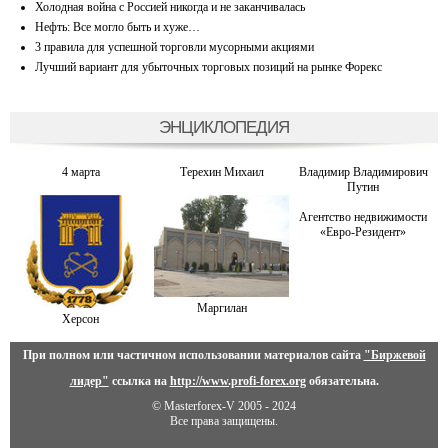
Холодная война с Россией никогда и не заканчивалась
Нефть: Все могло быть и хуже…
3 правила для успешной торговли мусорными акциями
Лучший вариант для убыточных торговых позиций на рынке Форекс
ЭНЦИКЛОПЕДИЯ
4 марта
Терехин Михаил
Владимир Владимирович
Путин
Агентство недвижимости
«Евро-Резидент»
Маргилан
Херсон
При полном или частичном использовании материалов сайта
"Биржевой
лидер"
ссылка на
http://www.profi-forex.org
обязательна.
© Masterforex-V 2005 - 2024
Все права защищены.