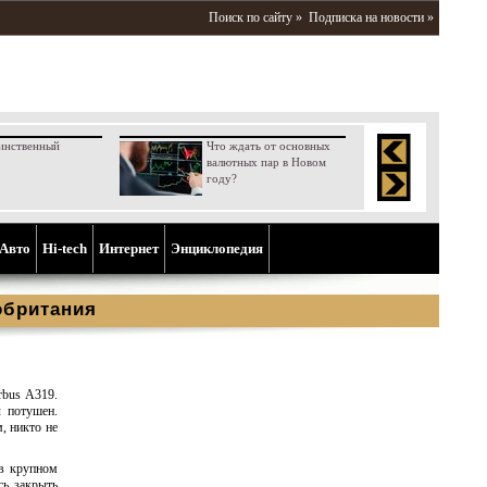
Поиск по сайту »
Подписка на новости »
инственный
Что ждать от основных
валютных пар в Новом
году?
Aвто
Hi-tech
Интернет
Энциклопедия
обритания
rbus A319.
л потушен.
, никто не
 в крупном
сь закрыть