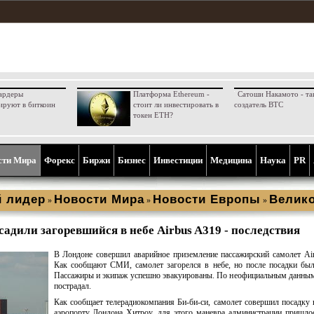
ардеры
Платформа Ethereum -
Сатоши Накамото - та
ируют в биткоин
стоит ли инвестировать в
создатель BTC
токен ETH?
сти Мира
Форекс
Биржи
Бизнес
Инвестиции
Медицина
Наука
PR
 лидер
Новости Мира
Новости Европы
Велик
»
»
»
садили загоревшийся в небе Airbus A319 - последствия
В Лондоне совершил аварийное приземление пассажирский самолет Ai
Как сообщают СМИ, самолет загорелся в небе, но после посадки бы
Пассажиры и экипаж успешно эвакуированы. По неофициальным данным
пострадал.
Как сообщает телерадиокомпания Би-би-си, самолет совершил посадку
аэропорту Лондона Хитроу, для этого маневра администрации пришло