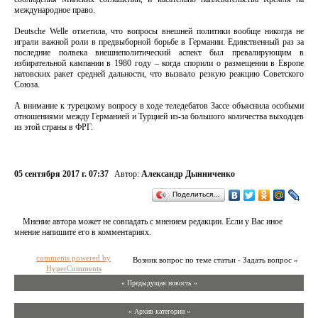
международное право.
Deutsche Welle отметила, что вопросы внешней политики вообще никогда не
играли важной роли в предвыборной борьбе в Германии. Единственный раз за
последние полвека внешнеполитический аспект был превалирующим в
избирательной кампании в 1980 году – когда спорили о размещении в Европе
натовских ракет средней дальности, что вызвало резкую реакцию Советского
Союза.
А внимание к турецкому вопросу в ходе теледебатов Зассе объяснила особыми
отношениями между Германией и Турцией из-за большого количества выходцев
из этой страны в ФРГ.
05 сентября 2017 г. 07:37
Автор:
Александр Дынниченко
Поделиться…
Мнение автора может не совпадать с мнением редакции. Если у Вас иное
мнение напишите его в комментариях.
comments powered by
Возник вопрос по теме статьи - Задать вопрос »
HyperComments
« Предыдущая новость «
» Архив категории «