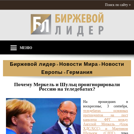
Поиск по сайту »
МЕНЮ
Биржевой лидер
Новости Мира
Новости
»
»
Европы
Германия
»
Почему Меркель и Шульц проигнорировали
Россию на теледебатах?
На прошедших в
воскресенье, 3 сентября,
теледебатах основных
претендентов на пост
канцлера ФРГ между
Ангелой Меркель (блок
ХДС/ХСС) и Мартином
Шульцем (СДПГ)
тема