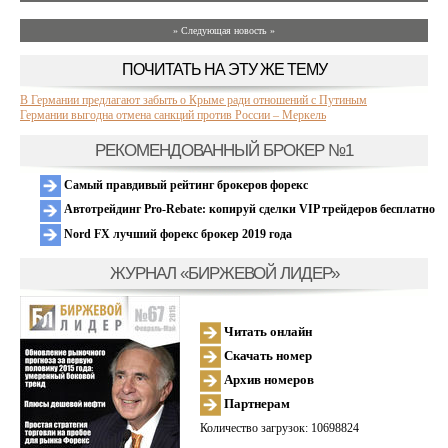
» Следующая новость »
ПОЧИТАТЬ НА ЭТУ ЖЕ ТЕМУ
В Германии предлагают забыть о Крыме ради отношений с Путиным
Германии выгодна отмена санкций против России – Меркель
РЕКОМЕНДОВАННЫЙ БРОКЕР №1
Самый правдивый рейтинг брокеров форекс
Автотрейдинг Pro-Rebate: копируй сделки VIP трейдеров бесплатно
Nord FX лучший форекс брокер 2019 года
ЖУРНАЛ «БИРЖЕВОЙ ЛИДЕР»
Читать онлайн
Скачать номер
Архив номеров
Партнерам
Количество загрузок: 10698824