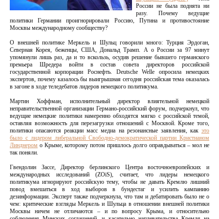
России не была поднята ни
разу. Почему ведущие
политики Германии проигнорировали Россию, Путина и противостояние
Москвы международному сообществу?
О внешней политике Меркель и Шульц говорили много: Турция Эрдоган,
Северная Корея, беженцы, США, Дональд Трамп. А о России за 97 минут
упомянули лишь раз, да и то вскользь, осудив решение бывшего германского
премьера Шредера войти в состав совета директоров российской
государственной корпорации Роснефть. Deutsche Welle опросила немецких
экспертов, почему казалось бы выигрышная сегодня российская тема оказалась
в загоне в ходе теледебатов лидеров немецкого политикума.
Мартин Хоффман, исполнительный директор влиятельной немецкой
неправительственной организации Германо-российский форум, подчеркнул, что
ведущие немецкие политики намеренно обходятся мягко с российской темой,
оставляя возможность для перезагрузки отношений с Москвой. Кроме того,
политики опасаются реакции масс медиа на резонансные заявления, как
это
было с лидером либеральной Свободно-демократической партии Кристианом
Линднером
о Крыме, которому потом пришлось долго оправдываться – мол не
так поняли.
Гвендолин Зассе, Директор берлинского Центра восточноевропейских и
международных исследований (ZOiS), считает, что лидеры немецкого
политикума игнорируют российскую тему, чтобы не давать Кремлю лишний
повод вмешаться в ход выборов в бундестаг и усилить кампанию
дезинформации. Эксперт также подчеркнула, что там и дебатировать было не о
чем: критические взгляды Меркель и Шульца в отношении внешней политики
Москвы ничем не отличаются – и по вопросу Крыма, и относительно
соблюдения Минских соглашений, и касательно наплевательства Кремля на