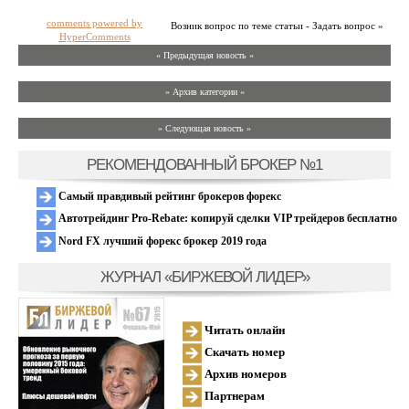
comments powered by
Возник вопрос по теме статьи - Задать вопрос »
HyperComments
« Предыдущая новость «
» Архив категории «
» Следующая новость »
РЕКОМЕНДОВАННЫЙ БРОКЕР №1
Самый правдивый рейтинг брокеров форекс
Автотрейдинг Pro-Rebate: копируй сделки VIP трейдеров бесплатно
Nord FX лучший форекс брокер 2019 года
ЖУРНАЛ «БИРЖЕВОЙ ЛИДЕР»
Читать онлайн
Скачать номер
Архив номеров
Партнерам