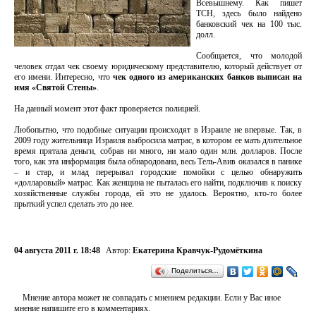
Всевышнему. Как пишет
ТСН, здесь было найдено
банковский чек на 100 тыс.
долл.
Сообщается, что молодой
человек отдал чек своему юридическому представителю, который действует от
его имени. Интересно, что
чек одного из американских банков выписан на
имя «Святой Стены»
.
На данный момент этот факт проверяется полицией.
Любопытно, что подобные ситуации происходят в Израиле не впервые. Так, в
2009 году жительница Израиля выбросила матрас, в котором ее мать длительное
время прятала деньги, собрав ни много, ни мало один млн. долларов. После
того, как эта информация была обнародована, весь Тель-Авив оказался в панике
– и стар, и млад перерывал городские помойки с целью обнаружить
«долларовый» матрас. Как женщина не пыталась его найти, подключив к поиску
хозяйственные службы города, ей это не удалось. Вероятно, кто-то более
прыткий успел сделать это до нее.
04 августа 2011 г. 18:48
Автор:
Екатерина Кравчук-Рудомёткина
Поделиться…
Мнение автора может не совпадать с мнением редакции. Если у Вас иное
мнение напишите его в комментариях.