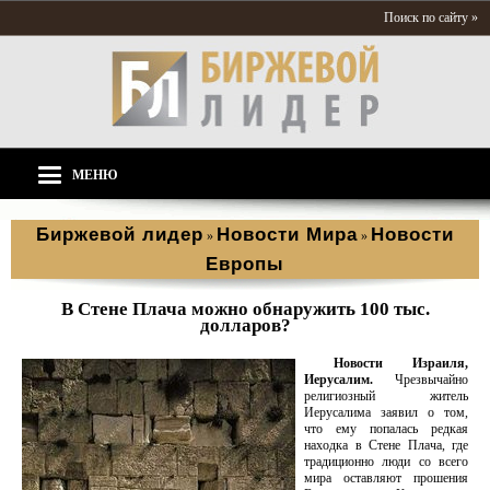
Поиск по сайту »
МЕНЮ
Биржевой лидер
Новости Мира
Новости
»
»
Европы
В Стене Плача можно обнаружить 100 тыс.
долларов?
Новости Израиля,
Иерусалим.
Чрезвычайно
религиозный житель
Иерусалима заявил о том,
что ему попалась редкая
находка в Стене Плача, где
традиционно люди со всего
мира оставляют прошения