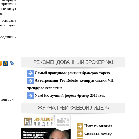
ы пришли к
орые живут
я.
усыплять
еные будут
ородичей –
РЕКОМЕНДОВАННЫЙ БРОКЕР №1
Самый правдивый рейтинг брокеров форекс
Автотрейдинг Pro-Rebate: копируй сделки VIP
трейдеров бесплатно
Nord FX лучший форекс брокер 2019 года
 вопрос »
ЖУРНАЛ «БИРЖЕВОЙ ЛИДЕР»
Читать онлайн
Скачать номер