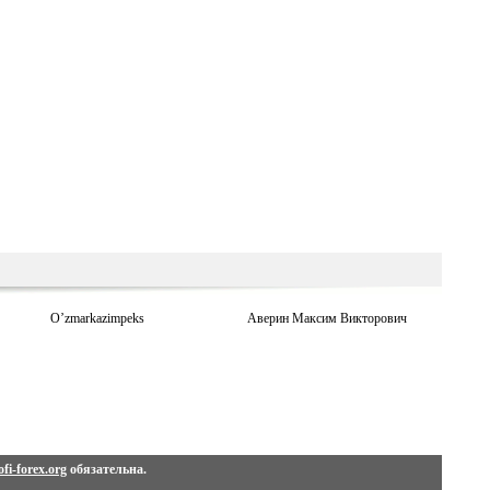
O’zmarkazimpeks
Аверин Максим Викторович
fi-forex.org
обязательна.