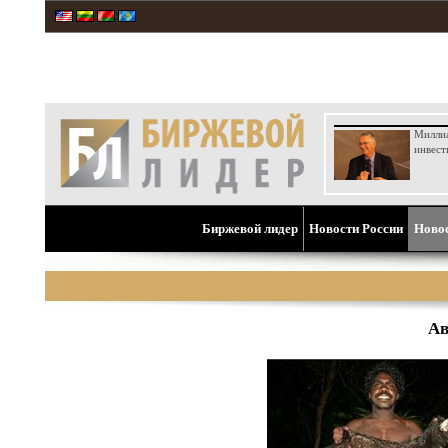
Милли
инвест
Биржевой лидер
Новости России
Ново
Ав