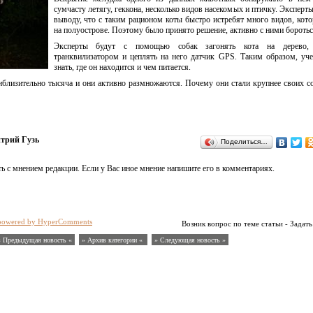
сумчасту летягу, геккона, несколько видов насекомых и птичку. Эксперт
выводу, что с таким рационом коты быстро истребят много видов, кот
на полуострове. Поэтому было принято решение, активно с ними боротьс
Эксперты будут с помощью собак загонять кота на дерево, 
транквилизатором и цеплять на него датчик GPS. Таким образом, уч
знать, где он находится и чем питается.
близительно тысяча и они активно размножаются. Почему они стали крупнее своих с
трий Гузь
Поделиться…
ь с мнением редакции. Если у Вас иное мнение напишите его в комментариях.
powered by HyperComments
Возник вопрос по теме статьи - Задать
« Предыдущая новость «
» Архив категории «
» Следующая новость »