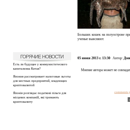
Больших кошек на полуострове при
ученые выясняют.
ГОРЯЧИЕ НОВОСТИ
05 июня 2013 г. 13:30
Автор:
Дми
Есть ли будущее у коммунистического
капитализма Китая?
Мнение автора может не совпадат
Япония рассматривает налоговые льготы
для местных предприятий, владеющих
криптовалютой
comments 
Японія розглядає податкові пільги для
місцевих компаній, які тримають
криптовалюту