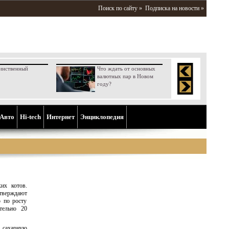
Поиск по сайту »
Подписка на новости »
инственный
Что ждать от основных
валютных пар в Новом
году?
Aвто
Hi-tech
Интернет
Энциклопедия
их котов.
тверждают
о по росту
тельно 20
 сахарную