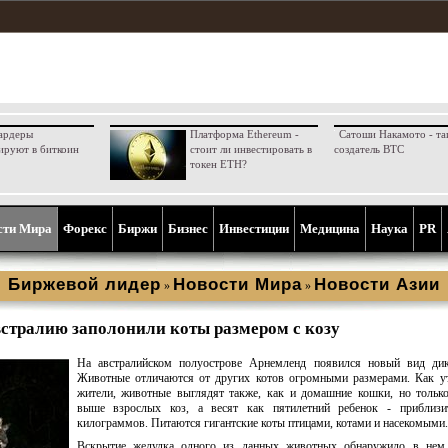
ардеры
Платформа Ethereum -
Сатоши Накамото - та
ируют в биткоин
стоит ли инвестировать в
создатель BTC
токен ETH?
сти Мира
Форекс
Биржи
Бизнес
Инвестиции
Медицина
Наука
PR
Биржевой лидер
Новости Мира
Новости Азии
»
»
стралию заполонили коты размером с козу
На австралийском полуострове Арнемленд появился новый вид дик
Животные отличаются от других котов огромными размерами. Как у
жители, животные выглядят также, как и домашние кошки, но тольк
выше взрослых коз, а весят как пятилетний ребенок - приблизи
килограммов. Питаются гигантские коты птицами, котами и насекомыми.
Вскрытие желудка одного из данных животных обнаружило в нем