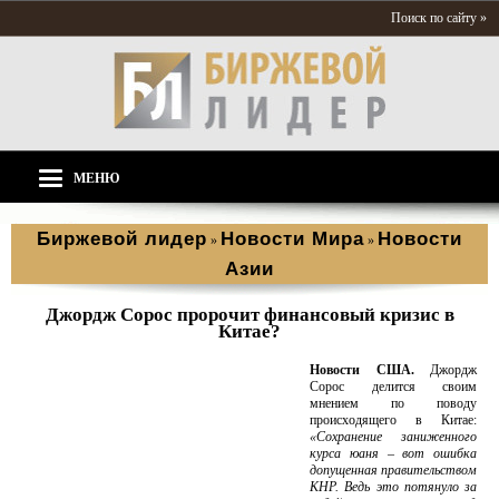
Поиск по сайту »
МЕНЮ
Биржевой лидер
Новости Мира
Новости
»
»
Азии
Джордж Сорос пророчит финансовый кризис в
Китае?
Новости США.
Джордж
Сорос делится своим
мнением по поводу
происходящего в Китае:
«Сохранение заниженного
курса юаня – вот ошибка
допущенная правительством
КНР. Ведь это потянуло за