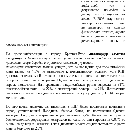
собой потерю контроля над
инфляцией, что в
результате приведет к
росту цен и заработных
плат».
В 2008 году именно
эта стратегия помогла стране
не попасться на крючок
финансового кризиса, однако
была упущена возможность
ревальвировать юань в
рамках борьбы с инфляцией.
На пресс-конференции в городе Бреттон-Вудс
миллиардер отметил
следующее
:
«Повышение курса юань в рамках контроля над инфляцией – очень
правильная мера борьбы. Но уже возможность упущена».
Анализируя статистику, можно увидеть, что за последние два года китайский
юань вырос на 4,6% по отношению к американскому доллару, хоть КНР
достигла значительной степени экономического роста, а золотовалютные
резервы страны очень выросли. Однако в азиатском регионе это далеко не
первые показатели. Для сравнения: индонезийская рупия выросла на 31%,
южнокорейская вона – на 22%, а сингапурский доллар – на 21%. Исключение
составляет гонконгский доллар, привязанный к курсу доллару США, вырос
меньше юаня.
По прогнозам экономистов, инфляция в КНР будет продолжать превышать
порог, установленный Народным банком Китая, на протяжении 9девяти
месяцев. Так, уже в марте инфляция составила 5,2%. Касательно котировок
беспоставочных форвардных контрактов на юань, то они выросли на 0,07% до
6,3660 за доллар в Гонконге. Такая динамика может свидетельствовать о росте
юаня в будущем на 2,6%.