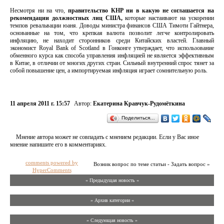
Несмотря ни на что,
правительство КНР ни в какую не соглашается на
рекомендации должностных лиц США,
которые настаивают на ускорении
темпов ревальвации юаня. Доводы министра финансов США Тимоти Гайтнера,
основанные на том, что крепкая валюта позволит легче контролировать
инфляцию, не находит сторонников среди Китайских властей. Главный
экономист Royal Bank of Scotland в Гонконге утверждает, что использование
обменного курса как способа управления инфляцией не является эффективным
в Китае, в отличии от многих других стран. Сильный внутренний спрос тянет за
собой повышение цен, а импортируемая инфляция играет сомнительную роль.
11 апреля 2011 г. 15:57
Автор:
Екатерина Кравчук-Рудомёткина
Поделиться…
Мнение автора может не совпадать с мнением редакции. Если у Вас иное
мнение напишите его в комментариях.
comments powered by
Возник вопрос по теме статьи - Задать вопрос »
HyperComments
« Предыдущая новость «
» Архив категории «
» Следующая новость »