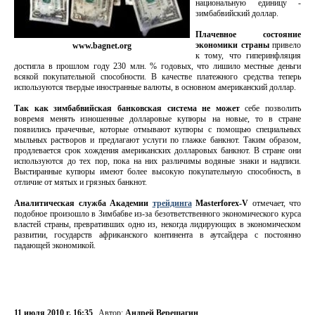
национальную единицу -
зимбабвийский доллар.
Плачевное состояние
экономики страны
привело
www.bagnet.org
к тому, что гиперинфляция
достигла в прошлом году 230 млн. % годовых, что лишило местные деньги
всякой покупательной способности. В качестве платежного средства теперь
используются твердые иностранные валюты, в основном американский доллар.
Так как зимбабвийская банковская система не может
себе позволить
вовремя менять изношенные долларовые купюры на новые, то в стране
появились прачечные, которые отмывают купюры с помощью специальных
мыльных растворов и предлагают услуги по глажке банкнот. Таким образом,
продлевается срок хождения американских долларовых банкнот. В стране они
используются до тех пор, пока на них различимы водяные знаки и надписи.
Выстиранные купюры имеют более высокую покупательную способность, в
отличие от мятых и грязных банкнот.
Аналитическая служба Академии
трейдинга
Masterforex-V
отмечает, что
подобное произошло в Зимбабве из-за безответственного экономического курса
властей страны, превративших одно из, некогда лидирующих в экономическом
развитии, государств африканского континента в аутсайдера с постоянно
падающей экономикой.
11 июля 2010 г. 16:35
Автор:
Андрей Верещагин