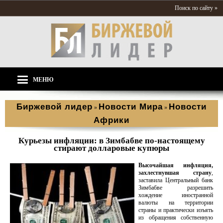
Поиск по сайту »
МЕНЮ
Биржевой лидер
Новости Мира
Новости
»
»
Африки
Курьезы инфляции: в Зимбабве по-настоящему
стирают долларовые купюры
Высочайшая инфляция,
захлестнувшая страну
,
заставила Центральный банк
Зимбабве разрешить
хождение иностранной
валюты на территории
страны и практически изъять
из обращения собственную