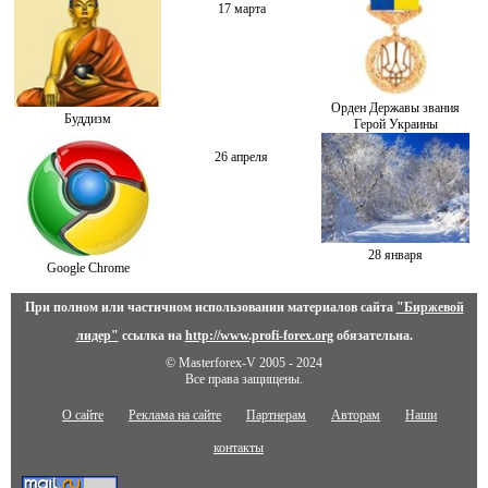
17 марта
Орден Державы звания
Буддизм
Герой Украины
26 апреля
28 января
Google Chrome
При полном или частичном использовании материалов сайта
"Биржевой
лидер"
ссылка на
http://www.profi-forex.org
обязательна.
© Masterforex-V 2005 - 2024
Все права защищены.
О сайте
Реклама на сайте
Партнерам
Авторам
Наши
контакты