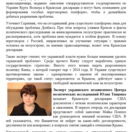
правозащитницы, недавнее заявление спецпредставителя госдепартамента по
Украине Курта Волкера и Крымская декларация и могут быть основанием для
формирования «особых переговорных платформ», чтобы в дальнейшем
добиться разрешения проблемы.
Уточняет Скрипник, что на сегодняшний день существуют платформы лишь для
обсуждения проблемы Донбасса. При этом вопросы узников Кремля и факты
политического преследования на аннексированном полуострове практически не
рассматриваются, хотя проблема явно нуждается в особом формате. В основу
переговоров с Россией, направленных на улучшение ситуации с правами
человека на полуострове, по мнению правозащитницы, может лечь Крымская
декларация.
Также эксперт считает, что украинской власти нужно больше внимания уделять
«крымской проблеме». Среди прочего Киеву следует выработать единую
государственную стратегию. Вместо этого можно видеть разрозненную
политику Киева, о которой говорят еще с 2014 года. В Украине существуют
противоречивые законы – одновременно с законом об оккупированных
территориях, где такой статус закрепляется за Крымом, действует закон о
свободной экономической зоне на полуострове.
Эксперт украинского независимого Центра
политических исследований Юлия Тищенко
называет Крымскую декларацию США
документом с четким политическим характером
и заявлением. В первую очередь эта декларация
представляет собой заявление Майка Помпео
как руководителя внешней политики США. В
ней указывается, что Вашингтон не пойдет на какие-либо договоренности,
двузначности или компромисс в вопросах снятия санкций в отношении Крыма.