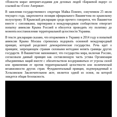
«Новости мира» интернет-издания для деловых людей «Биржевой лидер» со
ссылкой на «Голос Америки».
В заявлении государственного секретаря Майка Помпео, озвученном 25 июля
текущего года, закрепляется позиция официального Вашингтона по крымскому
полуострову. В Крымской декларации среди прочего говорится, что Вашингтон
вместе с союзниками, партнерами и международным сообществом отвергает
попытку аннексии Крыма Россией и обязуется проводить эту политику до
момента восстановления территориальной целостности Украины.
В тексте декларации сказано, что вторжением в Украину в 2014 году и попыткой
аннексии Крыма Москва стремилась подорвать основной международный
принцип, который разделяют демократические государства. Речь идет о
принципе, запрещающем странам силовыми методами менять границы других
государств. В Вашингтоне напоминают, что государства мира, включая Россию,
согласовали данный принцип как составляющую часть устава Организации
объединенных наций вместе с обязательством воздерживаться от угрозы силой
или применения ее против территориальной целостности или политической
независимости других стран. Фундаментальный принцип, подтвержденный в
Хельсинском Заключительном акте, является одной из основ, на которой
зиждется общая безопасность.