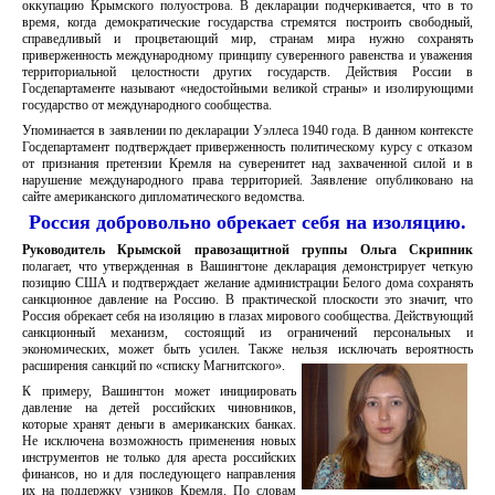
оккупацию Крымского полуострова. В декларации подчеркивается, что в то
время, когда демократические государства стремятся построить свободный,
справедливый и процветающий мир, странам мира нужно сохранять
приверженность международному принципу суверенного равенства и уважения
территориальной целостности других государств. Действия России в
Госдепартаменте называют «недостойными великой страны» и изолирующими
государство от международного сообщества.
Упоминается в заявлении по декларации Уэллеса 1940 года. В данном контексте
Госдепартамент подтверждает приверженность политическому курсу с отказом
от признания претензии Кремля на суверенитет над захваченной силой и в
нарушение международного права территорией. Заявление опубликовано на
сайте американского дипломатического ведомства.
Россия добровольно обрекает себя на изоляцию.
Руководитель Крымской правозащитной группы Ольга Скрипник
полагает, что утвержденная в Вашингтоне декларация демонстрирует четкую
позицию США и подтверждает желание администрации Белого дома сохранять
санкционное давление на Россию. В практической плоскости это значит, что
Россия обрекает себя на изоляцию в глазах мирового сообщества. Действующий
санкционный механизм, состоящий из ограничений персональных и
экономических, может быть усилен. Также нельзя исключать вероятность
расширения санкций по «списку Магнитского».
К примеру, Вашингтон может инициировать
давление на детей российских чиновников,
которые хранят деньги в американских банках.
Не исключена возможность применения новых
инструментов не только для ареста российских
финансов, но и для последующего направления
их на поддержку узников Кремля. По словам