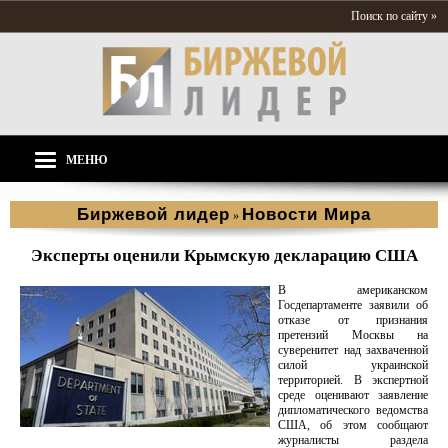
Поиск по сайту »
МЕНЮ
Биржевой лидер
Новости Мира
»
Эксперты оценили Крымскую декларацию США
В американском
Госдепартаменте заявили об
отказе от признания
претензий Москвы на
суверенитет над захваченной
силой украинской
территорией. В экспертной
среде оценивают заявление
дипломатического ведомства
США, об этом сообщают
журналисты раздела