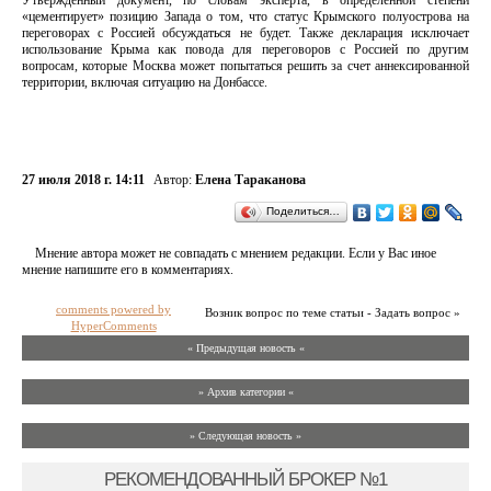
Утвержденный документ, по словам эксперта, в определенной степени
«цементирует» позицию Запада о том, что статус Крымского полуострова на
переговорах с Россией обсуждаться не будет. Также декларация исключает
использование Крыма как повода для переговоров с Россией по другим
вопросам, которые Москва может попытаться решить за счет аннексированной
территории, включая ситуацию на Донбассе.
27 июля 2018 г. 14:11
Автор:
Елена Тараканова
Поделиться…
Мнение автора может не совпадать с мнением редакции. Если у Вас иное
мнение напишите его в комментариях.
comments powered by
Возник вопрос по теме статьи - Задать вопрос »
HyperComments
« Предыдущая новость «
» Архив категории «
» Следующая новость »
РЕКОМЕНДОВАННЫЙ БРОКЕР №1