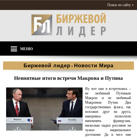
Поиск по сайту »
МЕНЮ
Биржевой лидер
Новости Мира
»
Невнятные итоги встречи Макрона и Путина
Ну вот они и встретились –
не любимый Путиным
Макрон и не любимый
Макроном Путин. Два
государственных флага, так
похожих друг на друга,
наверняка позволили
напомнить французам,
насколько падки россияне на
чужое национальное
достояние. Да и чего там