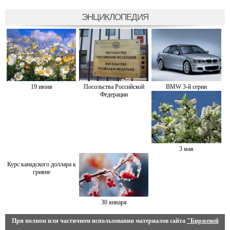
ЭНЦИКЛОПЕДИЯ
19 июня
Посольства Российской
BMW 3-й серии
Федерации
3 мая
Курс канадского доллара к
гривне
30 января
При полном или частичном использовании материалов сайта
"Биржевой