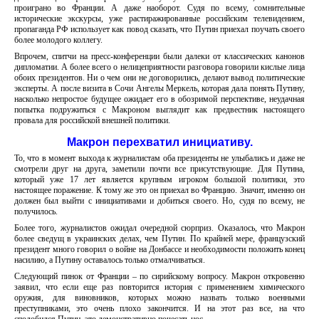
проиграно во Франции. А даже наоборот. Судя по всему, сомнительные
исторические экскурсы, уже растиражированные российским телевидением,
пропаганда РФ использует как повод сказать, что Путин приехал поучать своего
более молодого коллегу.
Впрочем, спитчи на пресс-конференции были далеки от классических канонов
дипломатии. А более всего о нелицеприятности разговора говорили кислые лица
обоих президентов. Ни о чем они не договорились, делают вывод политические
эксперты. А после визита в Сочи Ангелы Меркель, которая дала понять Путину,
насколько непростое будущее ожидает его в обозримой перспективе, неудачная
попытка подружиться с Макроном выглядит как предвестник настоящего
провала для российской внешней политики.
Макрон перехватил инициативу.
То, что в момент выхода к журналистам оба президенты не улыбались и даже не
смотрели друг на друга, заметили почти все присутствующие. Для Путина,
который уже 17 лет является крупным игроком большой политики, это
настоящее поражение. К тому же это он приехал во Францию. Значит, именно он
должен был выйти с инициативами и добиться своего. Но, судя по всему, не
получилось.
Более того, журналистов ожидал очередной сюрприз. Оказалось, что Макрон
более сведущ в украинских делах, чем Путин. По крайней мере, французский
президент много говорил о войне на Донбассе и необходимости положить конец
насилию, а Путину оставалось только отмалчиваться.
Следующий пинок от Франции – по сирийскому вопросу. Макрон откровенно
заявил, что если еще раз повторится история с применением химического
оружия, для виновников, которых можно назвать только военными
преступниками, это очень плохо закончится. И на этот раз все, на что