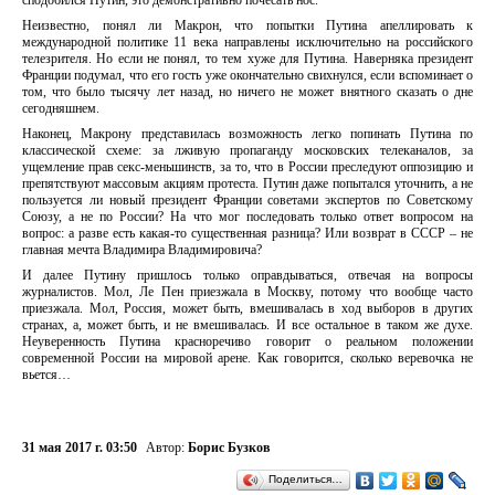
сподобился Путин, это демонстративно почесать нос.
Неизвестно, понял ли Макрон, что попытки Путина апеллировать к
международной политике 11 века направлены исключительно на российского
телезрителя. Но если не понял, то тем хуже для Путина. Наверняка президент
Франции подумал, что его гость уже окончательно свихнулся, если вспоминает о
том, что было тысячу лет назад, но ничего не может внятного сказать о дне
сегодняшнем.
Наконец, Макрону представилась возможность легко попинать Путина по
классической схеме: за лживую пропаганду московских телеканалов, за
ущемление прав секс-меньшинств, за то, что в России преследуют оппозицию и
препятствуют массовым акциям протеста. Путин даже попытался уточнить, а не
пользуется ли новый президент Франции советами экспертов по Советскому
Союзу, а не по России? На что мог последовать только ответ вопросом на
вопрос: а разве есть какая-то существенная разница? Или возврат в СССР – не
главная мечта Владимира Владимировича?
И далее Путину пришлось только оправдываться, отвечая на вопросы
журналистов. Мол, Ле Пен приезжала в Москву, потому что вообще часто
приезжала. Мол, Россия, может быть, вмешивалась в ход выборов в других
странах, а, может быть, и не вмешивалась. И все остальное в таком же духе.
Неуверенность Путина красноречиво говорит о реальном положении
современной России на мировой арене. Как говорится, сколько веревочка не
вьется…
31 мая 2017 г. 03:50
Автор:
Борис Бузков
Поделиться…