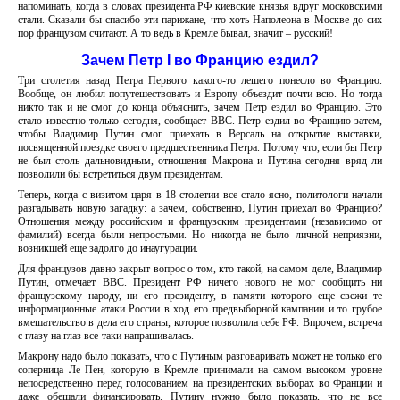
напоминать, когда в словах президента РФ киевские князья вдруг московскими
стали. Сказали бы спасибо эти парижане, что хоть Наполеона в Москве до сих
пор французом считают. А то ведь в Кремле бывал, значит – русский!
Зачем Петр І во Францию ездил?
Три столетия назад Петра Первого какого-то лешего понесло во Францию.
Вообще, он любил попутешествовать и Европу объездит почти всю. Но тогда
никто так и не смог до конца объяснить, зачем Петр ездил во Францию. Это
стало известно только сегодня, сообщает ВВС. Петр ездил во Францию затем,
чтобы Владимир Путин смог приехать в Версаль на открытие выставки,
посвященной поездке своего предшественника Петра. Потому что, если бы Петр
не был столь дальновидным, отношения Макрона и Путина сегодня вряд ли
позволили бы встретиться двум президентам.
Теперь, когда с визитом царя в 18 столетии все стало ясно, политологи начали
разгадывать новую загадку: а зачем, собственно, Путин приехал во Францию?
Отношения между российским и французским президентами (независимо от
фамилий) всегда были непростыми. Но никогда не было личной неприязни,
возникшей еще задолго до инаугурации.
Для французов давно закрыт вопрос о том, кто такой, на самом деле, Владимир
Путин, отмечает ВВС. Президент РФ ничего нового не мог сообщить ни
французскому народу, ни его президенту, в памяти которого еще свежи те
информационные атаки России в ход его предвыборной кампании и то грубое
вмешательство в дела его страны, которое позволила себе РФ. Впрочем, встреча
с глазу на глаз все-таки напрашивалась.
Макрону надо было показать, что с Путиным разговаривать может не только его
соперница Ле Пен, которую в Кремле принимали на самом высоком уровне
непосредственно перед голосованием на президентских выборах во Франции и
даже обещали финансировать. Путину нужно было показать, что не все