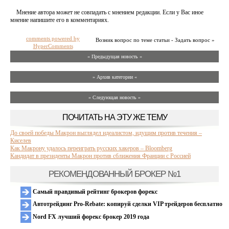
Мнение автора может не совпадать с мнением редакции. Если у Вас иное
мнение напишите его в комментариях.
comments powered by
Возник вопрос по теме статьи - Задать вопрос »
HyperComments
« Предыдущая новость «
» Архив категории «
» Следующая новость »
ПОЧИТАТЬ НА ЭТУ ЖЕ ТЕМУ
До своей победы Макрон выглядел идеалистом, идущим против течения –
Киселев
Как Макрону удалось переиграть русских хакеров – Bloomberg
Кандидат в президенты Макрон против сближения Франции с Россией
РЕКОМЕНДОВАННЫЙ БРОКЕР №1
Самый правдивый рейтинг брокеров форекс
Автотрейдинг Pro-Rebate: копируй сделки VIP трейдеров бесплатно
Nord FX лучший форекс брокер 2019 года