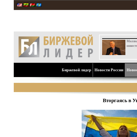
Милли
инвест
Биржевой лидер
Новости России
Ново
Вторгаясь в У