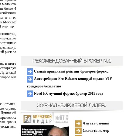
а мало кто
ии более 4
оссийскими
ны и в ее
ой Москве:
 столице.
стоинства,
и руки, не
остояние с
араспашку.
ый риск за
РЕКОМЕНДОВАННЫЙ БРОКЕР №1
ко в итоге
еспорядки
Самый правдивый рейтинг брокеров форекс
 Луганской
которое она
Автотрейдинг Pro-Rebate: копируй сделки VIP
трейдеров бесплатно
Nord FX лучший форекс брокер 2019 года
ей страны.
ЖУРНАЛ «БИРЖЕВОЙ ЛИДЕР»
сю страну.
. Причиной
украинских
елая армия
Читать онлайн
чески все:
Скачать номер