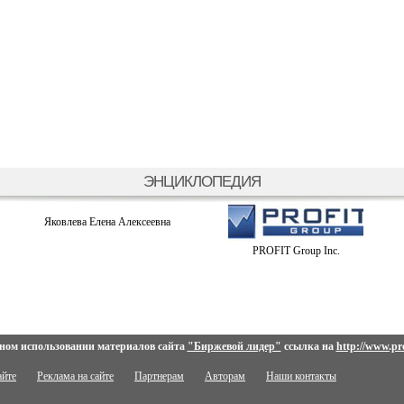
ЭНЦИКЛОПЕДИЯ
Яковлева Елена Алексеевна
PROFIT Group Inc.
ном использовании материалов сайта
"Биржевой лидер"
ссылка на
http://www.pro
айте
Реклама на сайте
Партнерам
Авторам
Наши контакты