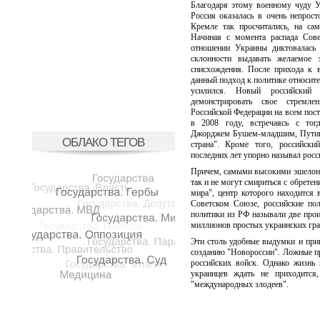
Благодаря этому военному чуду Ук
Россия оказалась в очень непрост
Кремле так просчитались, на сам
Начиная с момента распада Сов
отношении Украины диктовалась
склонности выдавать желаемое з
снисхождения. После прихода к 
данный подход к политике относите
усилился. Новый российский 
демонстрировать свое стремле
Российской Федерации на всем пост
в 2008 году, встречаясь с тог
Джорджем Бушем-младшим, Путин з
ОБЛАКО ТЕГОВ
страна". Кроме того, российски
последних лет упорно называл росс
Причем, самыми высокими эшелонам
так и не могут смириться с обрете
мира", центр которого находится
Советском Союзе, российские пол
политики из РФ называли две про
миллионов простых украинских гра
Эти столь удобные выдумки и прив
созданию "Новороссии". Ложные пр
российских войск. Однако жизнь 
украинцев ждать не приходится
"международных злодеев".