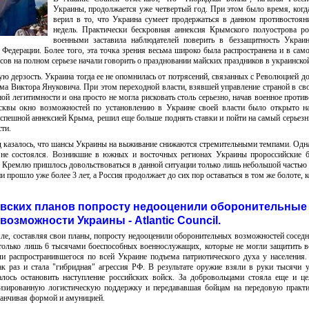
Украины, продолжается уже четвертый год. При этом было время, когд
верил в то, что Украина сумеет продержаться в данном противостоян
недель. Практически бескровная аннексия Крымского полуострова р
военными заставила наблюдателей поверить в беззащитность Украи
Федерации. Более того, эта точка зрения весьма широко была распространена и в сам
сов на полном серьезе начали говорить о праздновании майских праздников в украинской
ю дерзость. Украина тогда ее не опомнилась от потрясений, связанных с Революцией до
ма Виктора Януковича. При этом переходной власти, взявшей управление страной в сво
ой легитимности и она просто не могла рисковать столь серьезно, начав военное против
сквы окно возможностей по установлению в Украине своей власти было открыто н
пешной аннексией Крыма, решил еще больше поднять ставки и пойти на самый серьезн
ти.
д казалось, что шансы Украины на выживание снижаются стремительными темпами. Одна
 не состоялся. Возникшие в южных и восточных регионах Украины пророссийские б
. Кремлю пришлось довольствоваться в данной ситуации только лишь небольшой частью
и прошло уже более 3 лет, а Россия продолжает до сих пор оставаться в том же болоте, 
вских планов попросту недооценили оборонительные
возможности Украины - Atlantic Council.
мле, составляя свои планы, попросту недооценили оборонительных возможностей соседн
только лишь 6 тысячами боеспособных военнослужащих, которые не могли защитить в
и распространившегося по всей Украине подъема патриотического духа у населения
ак раз и стала "гибридная" агрессия РФ. В результате оружие взяли в руки тысячи 
алось остановить наступление российских войск. За добровольцами стояла еще и ц
изированную логистическую поддержку и передававшая бойцам на передовую практи
канчивая формой и амуницией.