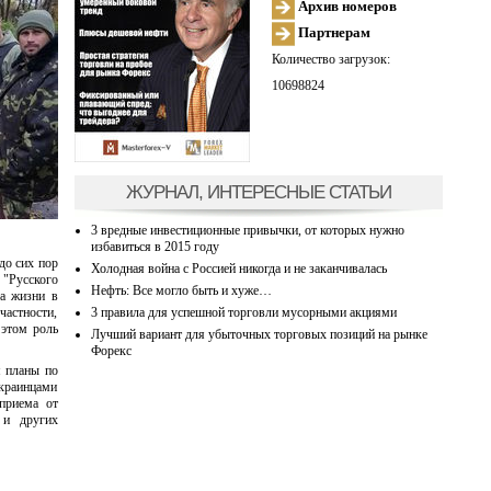
Архив номеров
Партнерам
Количество загрузок:
10698824
ЖУРНАЛ, ИНТЕРЕСНЫЕ СТАТЬИ
3 вредные инвестиционные привычки, от которых нужно
избавиться в 2015 году
до сих пор
Холодная война с Россией никогда и не заканчивалась
 "Русского
Нефть: Все могло быть и хуже…
та жизни в
3 правила для успешной торговли мусорными акциями
частности,
 этом роль
Лучший вариант для убыточных торговых позиций на рынке
Форекс
я планы по
украинцами
 приема от
 и других