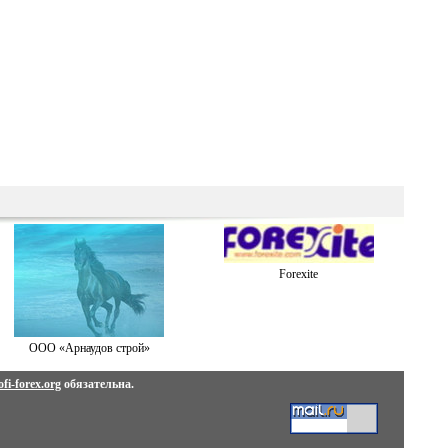
Forexite
ООО «Арнаудов строй»
fi-forex.org
обязательна.