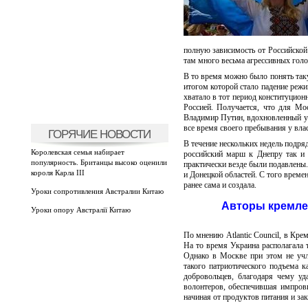
полную зависимость от Российской 
там много весьма агрессивных голо
В то время можно было понять таку
итогом которой стало падение режи
хватало в тот период конституционн
Россией. Получается, что для Мо
Владимир Путин, вдохновленный ус
все время своего пребывания у влас
ГОРЯЧИЕ НОВОСТИ
В течение нескольких недель подря
Королевская семья набирает
российский марш к Днепру так и
популярность. Британцы высоко оценили
практически везде были подавлены
короля Карла III
и Донецкой областей. С того времен
ранее сама и создала.
Уроки сопротивления Австралии Китаю
Авторы кремле
Уроки опору Австралії Китаю
По мнению Atlantic Council, в Кре
На то время Украина располагала 
Однако в Москве при этом не учл
такого патриотического подъема к
добровольцев, благодаря чему уд
волонтеров, обеспечившая импров
начиная от продуктов питания и за