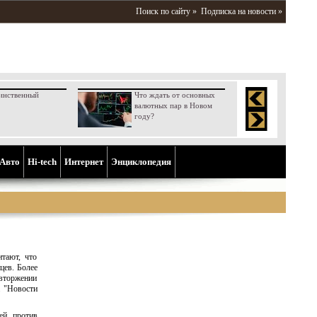
Поиск по сайту »
Подписка на новости »
инственный
Что ждать от основных
валютных пар в Новом
году?
Aвто
Hi-tech
Интернет
Энциклопедия
итают, что
цев. Более
 вторжении
а "Новости
ией против