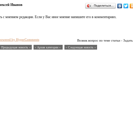
ексей Иванов
Поделиться…
ь с мнением редакции. Если у Вас иное мнение напишите его в комментариях.
powered by HyperComments
Возник вопрос по теме статьи - Задать
« Предыдущая новость «
» Архив категории «
» Следующая новость »