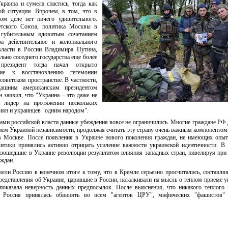
раина и сумела спастись, тогда как
ой ситуации. Впрочем, в том, что в
ом деле нет ничего удивительного.
етского Союза, политика Москвы в
 губительным ядовитым сочетанием
а действительное и колониального
власти в России Владимира Путина,
льно соседнего государства еще более
президент тогда начал открыто
ние к восстановлению гегемонии
советском пространстве. В частности,
дашним американским президентом
аявил, что "Украина – это даже не
й лидер на протяжении нескольких
иян и украинцев "одним народом".
и российской власти данные убеждения вовсе не ограничились. Многие граждане РФ 
нием Украиной независимости, продолжая считать эту страну очень важным компонентом
 в Москве. После появления в Украине нового поколения граждан, не имеющих опы
итики принялись активно отрицать усиление важности украинской идентичности. В 
изошедшие в Украине революции результатом влияния западных стран, нивелируя при
ждан.
ели Россию в конечном итоге к тому, что в Кремле серьезно просчитались, составля
едставления об Украине, царившие в России, наталкивали на мысль о теплом приеме 
показала неверность данных предпосылок. После выяснения, что никакого теплого
, Россия принялась обвинять во всем "агентов ЦРУ", мифических "фашистов"