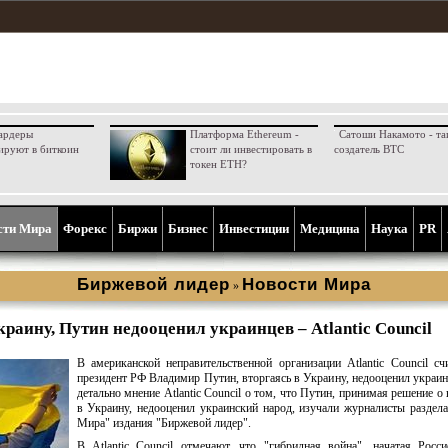
ардеры
Платформа Ethereum -
Сатоши Накамото - та
ируют в биткоин
стоит ли инвестировать в
создатель BTC
токен ETH?
сти Мира
Форекс
Биржи
Бизнес
Инвестиции
Медицина
Наука
PR
Биржевой лидер
Новости Мира
»
краину, Путин недооценил украинцев – Atlantic Council
В американской неправительственной организации Atlantic Council сч
президент РФ Владимир Путин, вторгаясь в Украину, недооценил украин
детально мнение Atlantic Council о том, что Путин, принимая решение о
в Украину, недооценил украинский народ, изучали журналисты раздел
Мира" издания "Биржевой лидер".
В Atlantic Council отмечают, что "гибридная война", начатая Росс