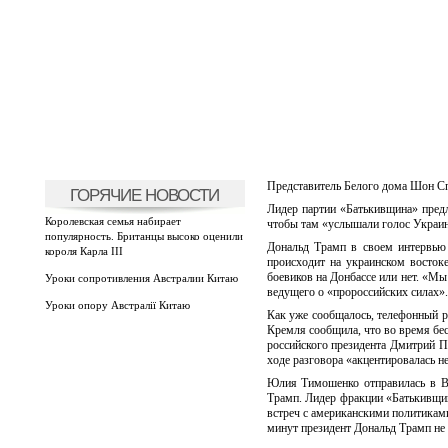
Представитель Белого дома Шон С
ГОРЯЧИЕ НОВОСТИ
Лидер партии «Батькивщина» пред
Королевская семья набирает
чтобы там «услышали голос Украи
популярность. Британцы высоко оценили
Дональд Трамп в своем интервью 
короля Карла III
происходит на украинском востоке
боевиков на Донбассе или нет. «Мы 
Уроки сопротивления Австралии Китаю
ведущего о «пророссийских силах».
Уроки опору Австралії Китаю
Как уже сообщалось, телефонный р
Кремля сообщила, что во время бес
российского президента Дмитрий П
ходе разговора «акцентировалась н
Юлия Тимошенко отправилась в Ва
Трамп. Лидер фракции «Батькивщина
встреч с американскими политиками
минут президент Дональд Трамп не 