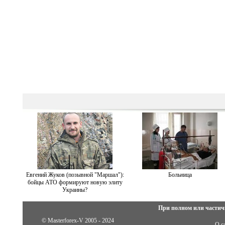
Евгений Жуков (позывной "Маршал"):
Больница
бойцы АТО формируют новую элиту
Украины?
При полном или частич
© Masterforex-V 2005 - 2024
О с