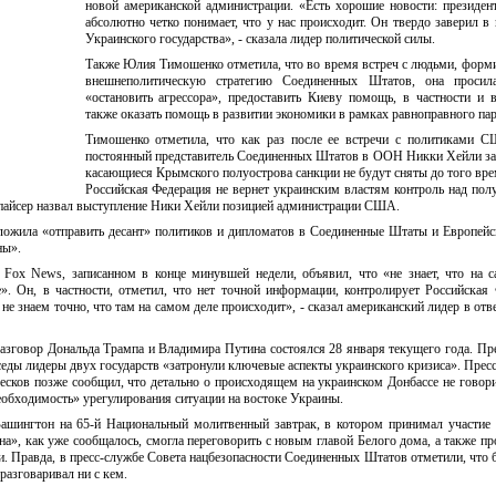
новой американской администрации. «Есть хорошие новости: президе
абсолютно четко понимает, что у нас происходит. Он твердо заверил в
Украинского государства», - сказала лидер политической силы.
Также Юлия Тимошенко отметила, что во время встреч с людьми, фо
внешнеполитическую стратегию Соединенных Штатов, она проси
«остановить агрессора», предоставить Киеву помощь, в частности и 
также оказать помощь в развитии экономики в рамках равноправного пар
Тимошенко отметила, что как раз после ее встречи с политиками 
постоянный представитель Соединенных Штатов в ООН Никки Хейли за
касающиеся Крымского полуострова санкции не будут сняты до того вре
Российская Федерация не вернет украинским властям контроль над пол
пайсер назвал выступление Ники Хейли позицией администрации США.
ложила «отправить десант» политиков и дипломатов в Соединенные Штаты и Европей
ны».
Fox News, записанном в конце минувшей недели, объявил, что «не знает, что на 
». Он, в частности, отметил, что нет точной информации, контролирует Российская
не знаем точно, что там на самом деле происходит», - сказал американский лидер в отве
азговор Дональда Трампа и Владимира Путина состоялся 28 января текущего года. Пр
еды лидеры двух государств «затронули ключевые аспекты украинского кризиса». Пресс
есков позже сообщил, что детально о происходящем на украинском Донбассе не говори
еобходимость» урегулирования ситуации на востоке Украины.
шингтон на 65-й Национальный молитвенный завтрак, в котором принимал участие
», как уже сообщалось, смогла переговорить с новым главой Белого дома, а также пр
. Правда, в пресс-службе Совета нацбезопасности Соединенных Штатов отметили, что 
разговаривал ни с кем.