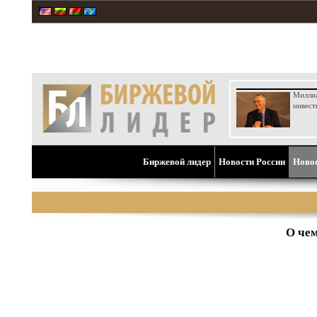
Милли
инвест
Биржевой лидер
Новости России
Ново
О че