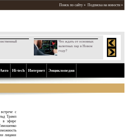
Поиск по сайту »
Подписка на новости »
инственный
Что ждать от основных
валютных пар в Новом
году?
Aвто
Hi-tech
Интернет
Энциклопедия
встрече с
льд Трамп
я в эфире
Тимошенко
озможность
ми лицами