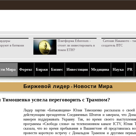
ардеры
Платформа Ethereum -
Сатоши Накамото - та
ируют в биткоин
стоит ли инвестировать в
создатель BTC
токен ETH?
сти Мира
Форекс
Биржи
Бизнес
Инвестиции
Медицина
Наука
PR
Биржевой лидер
Новости Мира
»
м Тимошенко успела переговорить с Трампом?
Лидер партии «Батькивщина» Юлия Тимошенко рассказала о своей 
действующим президентом Соединенных Штатов и заверила, что Дона
намерен поддерживать Украину. Так, во время своего выступлени
программы «Свобода слова» на телевизионном канале ICTV, Юлия 
сказала, что во время пребывания в Вашингтоне ей представилась в
провести короткую встречу с Дональдом Трампом и другими первы