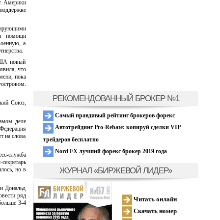
нт Америки
 поддержке
рмирующими
ла помощи
военную, а
тнерства.
США новый
явила, что
мени, пока
уостровом.
РЕКОМЕНДОВАННЫЙ БРОКЕР №1
ский Союз,
Самый правдивый рейтинг брокеров форекс
самом деле
Автотрейдинг Pro-Rebate: копируй сделки VIP
 Федерация
т на слова
трейдеров бесплатно
Nord FX лучший форекс брокер 2019 года
есс-служба
-секретарь
ЖУРНАЛ «БИРЖЕВОЙ ЛИДЕР»
лось, но в
 и Дональд
овести ряд
Читать онлайн
больше 3-4
Скачать номер