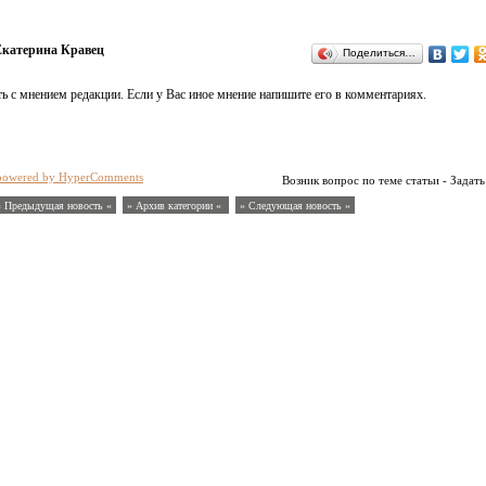
катерина Кравец
Поделиться…
ь с мнением редакции. Если у Вас иное мнение напишите его в комментариях.
powered by HyperComments
Возник вопрос по теме статьи - Задать
« Предыдущая новость «
» Архив категории «
» Следующая новость »