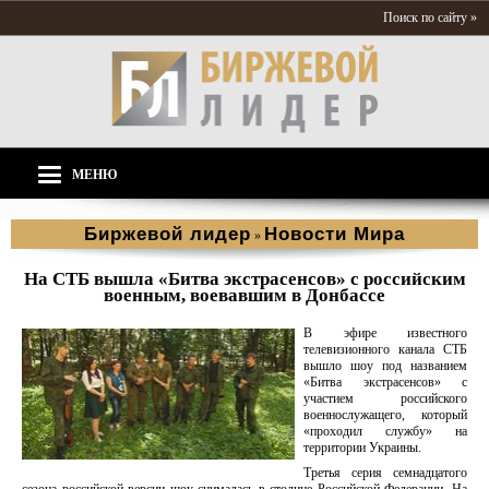
Поиск по сайту »
МЕНЮ
Биржевой лидер
Новости Мира
»
На СТБ вышла «Битва экстрасенсов» с российским
военным, воевавшим в Донбассе
В эфире известного
телевизионного канала СТБ
вышло шоу под названием
«Битва экстрасенсов» с
участием российского
военнослужащего, который
«проходил службу» на
территории Украины.
Третья серия семнадцатого