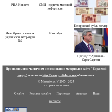
РИА Новости
СМИ - средства массовой
информации
Белорусский рубль доллар
Иван Франко - классик
12 октября
украинской литературы
№2
Президент Армении -
Серж Саргсян
При полном или частичном использовании материалов сайта
"Биржевой
лидер"
ссылка на
http://www.profi-forex.org
обязательна.
© Masterforex-V 2005 - 2024
Все права защищены.
О сайте
Реклама на сайте
Партнерам
Авторам
Наши
контакты