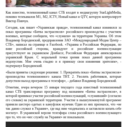
Как известно, телевизионный канал СТБ входит в медиагруппу StarLightMedia,
помимо телеканалов М1, М2, ICTV, Новый канал и QTV, которую контролирует
Виктор Пинчук.
Сегодня, как пишет «Украинская правда», телевизионный канал извинился за
показ программы «Битва экстрасенсов» российского производства с участием
военных, которые сообщили, что «служили» на территории Украины. Об этом
Владимир Бородянский, предправления ЗАО «Международный Медиа Центр –
СТБ», написал на странице в Facebook. «Украина и Российская Федерация, по
вине российской стороны, враждуют и российские военнослужащие
присутствуют на украинском Донбассе, Российская Федерация аннексировала
украинский Крым. С моральной точки зрения показ данной программы
недопустим. Мне очень стыдно и я приношу свои извинения зрителям», -
подчеркнул Бородянский.
«Были приняты следующие решения: 1. Прекратить показ «Битвы экстрасенсов»
производства телевизионного канала ТНТ. 2. Уволить работников, которые
допустили выход программы в телеэфир», - добавил Владимир Бородянский.
Отметим, вчера вечером 15 января текущего года известный телевизионный
канал СТБ транслировал программу под названием «Битва экстрасенсов», в
которой принимал участие российский военнослужащий, «служивший» (согласно
его словам) на украинской территории. Участие в вышеупомянутой программе
приняли шестеро одетых в камуфляж мужчин. Один из них признался, что «не
так давно служил в Украине», где над ним «издевались и заставляли копать себе
могилу». В украинской версии телеэфира слова российского военнослужащего
про то, что он «нес службу на Украине» не показывали.