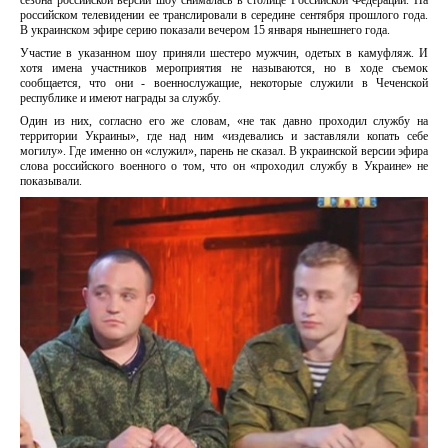
сезона российской версии шоу снималась в столице Российской Федерации. На
российском телевидении ее транслировали в середине сентября прошлого года.
В украинском эфире серию показали вечером 15 января нынешнего года.
Участие в указанном шоу приняли шестеро мужчин, одетых в камуфляж. И
хотя имена участников мероприятия не называются, но в ходе съемок
сообщается, что они - военнослужащие, некоторые служили в Чеченской
республике и имеют награды за службу.
Один из них, согласно его же словам, «не так давно проходил службу на
территории Украины», где над ним «издевались и заставляли копать себе
могилу». Где именно он «служил», парень не сказал. В украинской версии эфира
слова российского военного о том, что он «проходил службу в Украине» не
показывали.