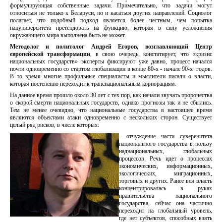
формулирующая собственные задачи. Примечательно, что задачи могут
относиться не только к Беларуси, но и касаться других направлений. Социолог
полагает, что подобный подход является более честным, чем попытка
нацуниверситета претендовать на функцию, которая в силу усложнения
окружающего мира выполнена быть не может.
Методолог и политолог Андрей Егоров, возглавляющий Центр
европейской трансформации
, в свою очередь, констатирует, что «кризис
национальных государств» эксперты фиксируют уже давно, процесс начался
почти одновременно со стартом глобализации в конце 80-х - начале 90-х годов.
В то время многие профильные специалисты и мыслители писали о власти,
которая постепенно переходит к транснациональным корпорациям.
На данное время прошло около 30 лет с тех пор, как начали звучать пророчества
о скорой смерти национальных государств, однако прогнозы так и не сбылись.
Тем не менее очевидно, что национальные государства в настоящее время
являются объектами атаки одновременно с нескольких сторон. Существует
целый ряд рисков, в числе которых:
- отчуждение части суверенитета
национального государства в пользу
наднациональных, глобальных
процессов. Речь идет о процессах
экономических, информационных,
экологических, миграционных,
торговых и других. Ранее вся власть
концентрировалась в руках
правительства национального
государства, сейчас она частично
переходит на глобальный уровень,
где нет субъектов, способных взять