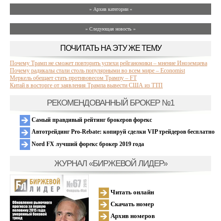
» Архив категории «
» Следующая новость »
ПОЧИТАТЬ НА ЭТУ ЖЕ ТЕМУ
Почему Трамп не сможет повторить успехи рейганомики – мнение Иноземцева
Почему радикалы стали столь популярными во всем мире – Economist
Меркель обещает стать противовесом Трампу – FT
Китай в восторге от заявления Трампа вывести США из ТТП
РЕКОМЕНДОВАННЫЙ БРОКЕР №1
Самый правдивый рейтинг брокеров форекс
Автотрейдинг Pro-Rebate: копируй сделки VIP трейдеров бесплатно
Nord FX лучший форекс брокер 2019 года
ЖУРНАЛ «БИРЖЕВОЙ ЛИДЕР»
Читать онлайн
Скачать номер
Архив номеров