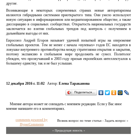
другие.
Возникающие в некоторых современных странах новые авторитаризмы
являются гибридными системами приоткрытого типа. Они умело используют
новую ситуацию в информационном или медиатизированном обществе, а также
диссоциацию в социальных сообществах. Открытость национальных государств
заключается во взятии глобальных трендов под контроль с получением в
дальнейшем выгоды от них.
Евросоюз Андрей Егоров называет удачной попыткой игры на опережение
глобальных проектов. Тем не менее с начала «нулевых» годов ЕС находится в
ловушке внутреннего противоборства между стратегиями открытия и закрытия,
поэтому экспансию в глобальном мире продолжить не сумел. Политолог
убежден, что прозвучавший в 2003 году призыв европейских интеллектуалов к
большему единству, так и не был услышан.
12 декабря 2016 г. 11:02
Автор:
Елена Тараканова
Поделиться…
Мнение автора может не совпадать с мнением редакции. Если у Вас иное
мнение напишите его в комментариях.
comments powered by
Возник вопрос по теме статьи - Задать вопрос »
HyperComments
« Предыдущая новость «