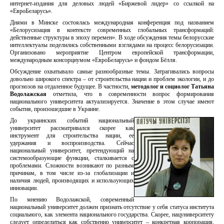
интернет-издания для деловых людей «Биржевой лидер» со ссылкой на
«ЕвроБеларусь».
Днями в Минске состоялась международная конференция под названием
«Белорусизация в контексте современных глобальных трансформаций:
действенные структуры в эпоху перемен». В ходе обсуждения темы белорусские
интеллектуалы поделились собственными взглядами на процесс белорусизации.
Организовано мероприятие Центром европейской трансформации,
международным консорциумом «ЕвроБеларусь» и фондом Бёлля.
Обсуждение охватывало самые разнообразные темы. Затрагивались вопросы
довольно широкого спектра – от строительства нации и проблем экологии, и до
прогнозов на отдаленное будущее. В частности,
методолог и социолог Татьяна
Водолажская
отметила, что в современности вопрос формирования
национального университета актуализируется. Значение в этом случае имеют
события, произошедшие в Украине.
До украинских событий национальный
университет рассматривался скорее как
инструмент для строительства нации, ее
удержания и воспроизводства. Сейчас
национальный университет, претендующий на
системообразующие функции, сталкивается с
проблемами. Сложности возникают по разным
причинам, в том числе из-за глобализации и
наличия людей, производящих и использующих
инновации.
По мнению Водолажской, современный
национальный университет должен признать отсутствие у себя статуса института
социального, как элемента национального государства. Скорее, нацуниверситету
следует определиться как собственно университет – конкретная корпорация,