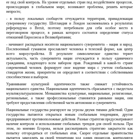
ее под свой контроль. На уровне отдельных стран под воздействием процессов,
происходящих в глобальном мире, возникают проблемы, решить которые
непросто;
- в пользу локальных сообществ отчуждается территория, принадлежащая
суверенному государству. Шотландия и Лондон засомневались в результатах
референдума о Brexit, поэтому потребовали для себя особое место в
переговорном процессе, в рамках которого состоится определение статуса
отношений Евросоюза и Великобритании;
- начинают распадаться носители национального суверенитета – нация и народ.
Послевоенный гуманизм прославляет человека в телесной форме, как центр
всего мироустройства. В результате символическое единство теряет
актуальность, часть суверенитета нации отчуждается в пользу единичного
гражданина, владеющего всем набором прав. Рожденный в какой-то стране
современный человек формирует свое видение мира с учетом глобальных
стандартов жизни, приоритеты он определяет в соответствии с собственными
способностями и выбором.
Уравнивание культурной идентичности также снижает устойчивость
национального единства. Национальная идентичность сбрасывается с пьедестала
мультикультурализмом. Меньшинства культурные, национальные, религиозные,
региональные, а также профессиональные становятся равными нации, они
требуют предоставления собственной части автономии и суверенитета.
Национальные государства реагируют на угрозы двумя типами действий. Одни
государства пытаются открыться новым глобальным тенденциям, другие
предпринимают противоположные действия. Разные стратегии предусматривают
наличие контроля и использование глобальных трендов для своей пользы. При
этом, по мнению Егорова, нельзя рассматривать стратегию закрытости как
попытку отгородиться от глобальных атак. Скорее отдельные правительства
пытается замедлить на своей территории ход одних процессов, контролируя