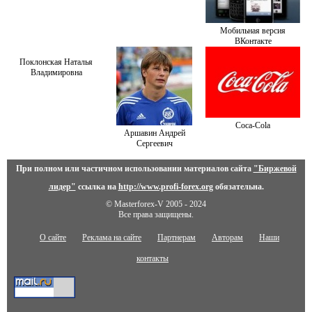
Мобильная версия
ВКонтакте
Поклонская Наталья
Владимировна
Cоca-Cоla
Аршавин Андрей
Сергеевич
При полном или частичном использовании материалов сайта
"Биржевой
лидер"
ссылка на
http://www.profi-forex.org
обязательна.
© Masterforex-V 2005 - 2024
Все права защищены.
О сайте
Реклама на сайте
Партнерам
Авторам
Наши
контакты