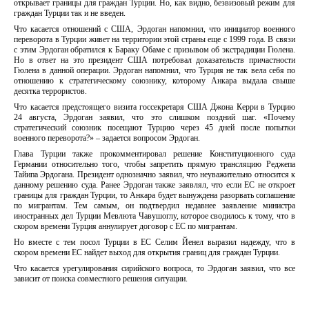
открывает границы для граждан Турции. Но, как видно, безвизовый режим для
граждан Турции так и не введен.
Что касается отношений с США, Эрдоган напомнил, что инициатор военного
переворота в Турции живет на территории этой страны еще с 1999 года. В связи
с этим Эрдоган обратился к Бараку Обаме с призывом об экстрадиции Гюлена.
Но в ответ на это президент США потребовал доказательств причастности
Гюлена в данной операции. Эрдоган напомнил, что Турция не так вела себя по
отношению к стратегическому союзнику, которому Анкара выдала свыше
десятка террористов.
Что касается предстоящего визита госсекретаря США Джона Керри в Турцию
24 августа, Эрдоган заявил, что это слишком поздний шаг. «Почему
стратегический союзник посещают Турцию через 45 дней после попытки
военного переворота?» – задается вопросом Эрдоган.
Глава Турции также прокомментировал решение Конституционного суда
Германии относительно того, чтобы запретить прямую трансляцию Реджепа
Тайипа Эрдогана. Президент однозначно заявил, что неуважительно относится к
данному решению суда. Ранее Эрдоган также заявлял, что если ЕС не откроет
границы для граждан Турции, то Анкара будет вынуждена разорвать соглашение
по мигрантам. Тем самым, он подтвердил недавнее заявление министра
иностранных дел Турции Мевлюта Чавушоглу, которое сводилось к тому, что в
скором времени Турция аннулирует договор с ЕС по мигрантам.
Но вместе с тем посол Турции в ЕС Селим Йенел выразил надежду, что в
скором времени ЕС найдет выход для открытия границ для граждан Турции.
Что касается урегулирования сирийского вопроса, то Эрдоган заявил, что все
зависит от поиска совместного решения ситуации.