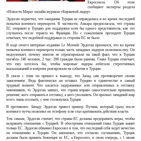
Евросоюза. Об этом
сообщают эксперты раздела
«Новости Мира» онлайн-журнала «Биржевой лидер».
Эрдоган подметил, что ожидания Турции не оправдались и во время последней
попытки военного переворота. В частности, Анкара предполагала, что страны
ЕС отправят в Турцию для поддержки хотя бы одного представителя, как это
случилось после теракта во Франции. Но с сожалением президент Турции
отмечает, что подобной поддержки со стороны ЕС не было.
В ходе своего интервью изданию Le Monnde Эрдоган признался, что во время
попытки военного переворота только часть западных лидеров позвонила ему. Он
недоумевает, почему многие не отреагировали на такой факт, что в Турции
погибло 240 человек, 2 тыс. 200 граждан были ранены. Глава Турции отмечает,
что ему хотелось бы, чтобы мировые лидеры избегали стереотипных
высказываний и вовремя реагировали на события в Турции.
В связи с этим он пришел к выводу, что Запад сам противоречит своим
заявлениям. Ведь фактически он оставил Турцию в одиночестве в самый
трудный момент. Что касается задержанных или отправленных в отставку
чиновников, то Эрдоган заявил, что страна вправе самостоятельно принимать
решение, кого отправить в отставку, а кого увольнять. Он призвал западный мир
всего лишь осознать, с чем столкнулась Турция.
В противовес Западу Эрдоган привел пример Путина, который сразу после
военного путча позвонил по телефону и не стал критиковать действия власти.
Тем самым, Эрдоган считает, что страны ЕС должны предпринять меры, чтобы
исправить отношения с Турцией. В обострении отношений глава Турции винит
только ЕС. Эрдоган обвинил Евросоюз в том, что последний себя ведет нечестно
по отношению к Турции. Он напомнил, что согласно соглашению, Турция
должна была принять беженцев из ЕС, а Евросоюз, в свою очередь, с 1 июня