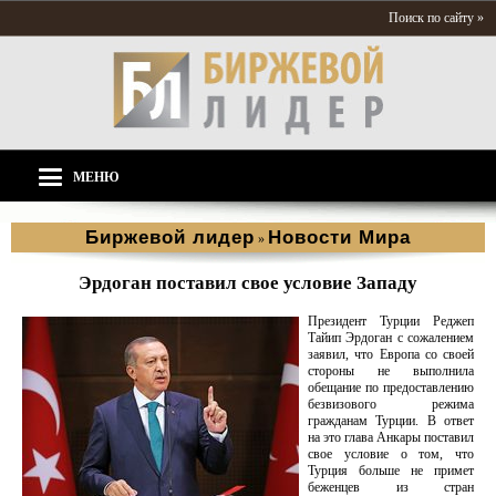
Поиск по сайту »
МЕНЮ
Биржевой лидер
Новости Мира
»
Эрдоган поставил свое условие Западу
Президент Турции Реджеп
Тайип Эрдоган с сожалением
заявил, что Европа со своей
стороны не выполнила
обещание по предоставлению
безвизового режима
гражданам Турции. В ответ
на это глава Анкары поставил
свое условие о том, что
Турция больше не примет
беженцев из стран