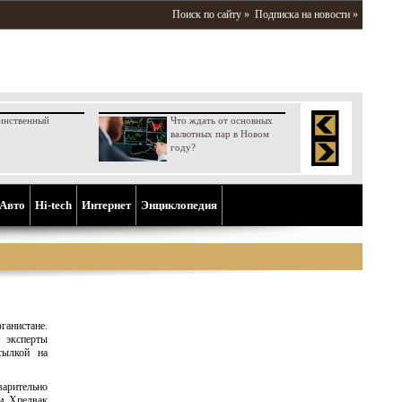
Поиск по сайту »
Подписка на новости »
инственный
Что ждать от основных
валютных пар в Новом
году?
Aвто
Hi-tech
Интернет
Энциклопедия
анистане.
 эксперты
сылкой на
арительно
им Хпелвак