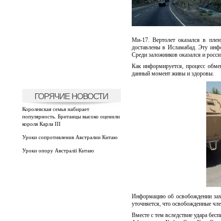
Ми-17. Вертолет оказался в пле
доставлены в Исламабад. Эту ин
Среди заложников оказался и росс
Как информируется, процесс обмен
данный момент живы и здоровы.
ГОРЯЧИЕ НОВОСТИ
Королевская семья набирает
популярность. Британцы высоко оценили
короля Карла III
Уроки сопротивления Австралии Китаю
Уроки опору Австралії Китаю
Информацию об освобождении захв
уточняется, что освобожденные чл
Вместе с тем вследствие удара б