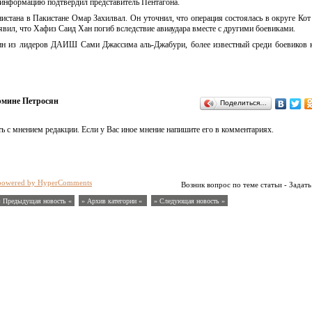
информацию подтвердил представитель Пентагона.
тана в Пакистане Омар Захилвал. Он уточнил, что операция состоялась в округе Кот
вил, что Хафиз Саид Хан погиб вследствие авиаудара вместе с другими боевиками.
ин из лидеров ДАИШ Сами Джассима аль-Джабури, более известный среди боевиков
мине Петросян
Поделиться…
ь с мнением редакции. Если у Вас иное мнение напишите его в комментариях.
powered by HyperComments
Возник вопрос по теме статьи - Задать
« Предыдущая новость «
» Архив категории «
» Следующая новость »