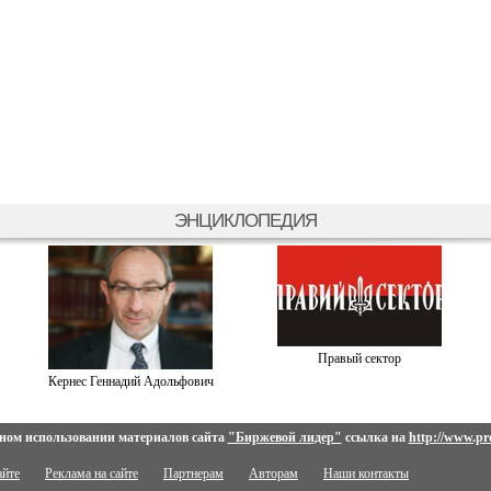
ЭНЦИКЛОПЕДИЯ
Правый сектор
Кернес Геннадий Адольфович
ном использовании материалов сайта
"Биржевой лидер"
ссылка на
http://www.pro
айте
Реклама на сайте
Партнерам
Авторам
Наши контакты