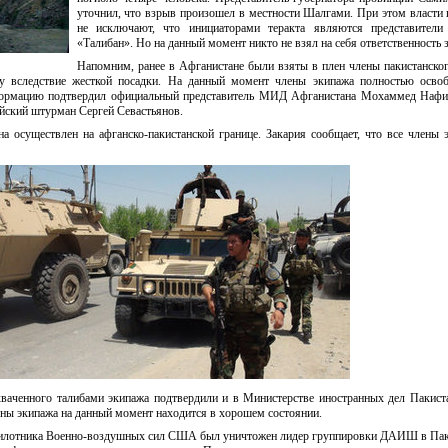
уточнил, что взрыв произошел в местности Шалгами. При этом власти
не исключают, что инициаторами теракта являются представители
«Талибан». Но на данный момент никто не взял на себя ответственность з
Напомним, ранее в Афганистане были взяты в плен члены пакистанско
ну вследствие жесткой посадки. На данный момент члены экипажа полностью осво
формацию подтвердил официальный представитель МИД Афганистана Мохаммед Нафис
ийский штурман Сергей Севастьянов.
а осуществлен на афганско-пакистанской границе. Закария сообщает, что все члены 
аченного талибами экипажа подтвердили и в Министерстве иностранных дел Пакист
ены экипажа на данный момент находится в хорошем состоянии.
еспилотника Военно-воздушных сил США был уничтожен лидер группировки ДАИШ в Пак