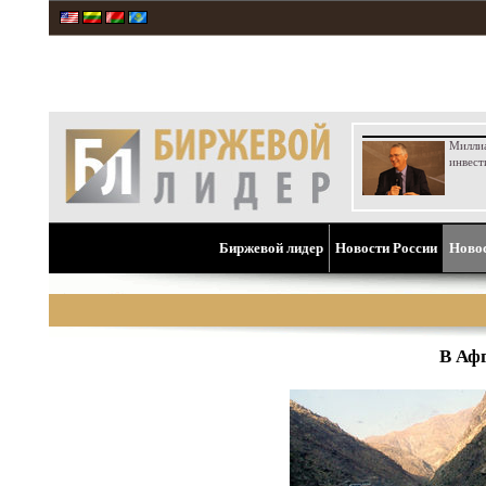
Милли
инвест
Биржевой лидер
Новости России
Ново
В Аф