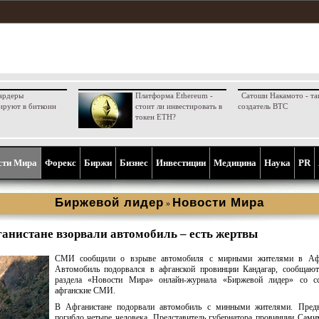
ардеры
Платформа Ethereum -
Сатоши Накамото - та
ируют в биткоин
стоит ли инвестировать в
создатель BTC
токен ETH?
сти Мира
Форекс
Биржи
Бизнес
Инвестиции
Медицина
Наука
PR
Биржевой лидер
Новости Мира
»
ганистане взорвали автомобиль – есть жертвы
СМИ сообщили о взрыве автомобиля с мирными жителями в Афг
Автомобиль подорвался в афганской провинции Кандагар, сообщают
раздела «Новости Мира» онлайн-журнала «Биржевой лидер» со с
афганские СМИ.
В Афганистане подорвали автомобиль с минными жителями. Предв
погибло четыре человека. Представитель губернатора провинции Сам