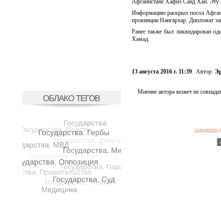
Афганистане Хафиз Саид Хан. Эту 
Информацию раскрыл посол Афганис
провинции Нангархар. Дипломат зая
Ранее также был ликвидирован од
Хамад.
13 августа 2016 г. 11:39
Автор:
Эр
Мнение автора может не совпадат
ОБЛАКО ТЕГОВ
comments 