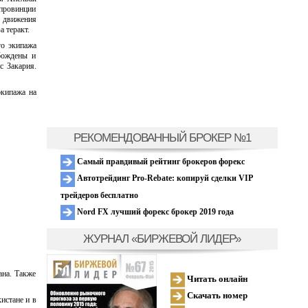
 провинции
 движения
а теракт.
го экипажа
бождены и
 Закария.
экипажа на
РЕКОМЕНДОВАННЫЙ БРОКЕР №1
Самый правдивый рейтинг брокеров форекс
Автотрейдинг Pro-Rebate: копируй сделки VIP
трейдеров бесплатно
Nord FX лучший форекс брокер 2019 года
ЖУРНАЛ «БИРЖЕВОЙ ЛИДЕР»
ана. Также
Читать онлайн
Скачать номер
истане и в