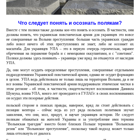
Что следует понять и осознать полякам?
Вместе с тем поляки также должны кое-что понять и осознать. В частности, они
должны понять, что украинская повстанческая армия для украинцев это вовсе
не совершенные на Волыни преступления: большая часть украинских граждан
либо вовсе ничего об этих преступлениях не знает, либо не осознает их
масштаба. Для украинцев УПА – это в первую очередь героическая, заранее
обреченная на поражение борьба и с немецкими оккупантами, и с "советами".
Поляки должны здесь понимать – украинцы уже вряд ли откажутся от наследия
УПА.
Да, они могут осудить определенные преступления, совершенные отдельными
подразделениями Украинской повстанческой армии, однако не осудят формацию
в целом. УПА ведь действовала не только лишь на территории Волыни, да и не
все воины Украинской повстанческой армии поддерживали этнические чистки в
этом регионе – об этом, в частности, свидетельствуют воспоминания Даниила
Шумука, воина УПА, много лет проведшего в ГУЛАГе: в своих воспоминаниях
он осудил эти позорные действия.
польской стороне в поисках правды, наверное, вряд ли стоит действовать с
позиции ментора – сейчас ведь из уст ряда польских политиков звучат
заявления, что они, мол, придут, и научат украинцев истории. Не следует
полякам обижаться на жителей Украины и за употребление ими термина
"Волынская трагедия" вместо более близких Польше терминов "Волынская
резня" или "Волынское преступление", поскольку такой подход может только
лишь оттолкнуть от диалога.