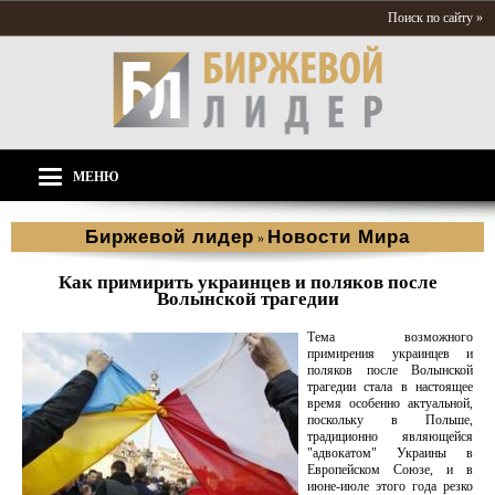
Поиск по сайту »
МЕНЮ
Биржевой лидер
Новости Мира
»
Как примирить украинцев и поляков после
Волынской трагедии
Тема возможного
примирения украинцев и
поляков после Волынской
трагедии стала в настоящее
время особенно актуальной,
поскольку в Польше,
традиционно являющейся
"адвокатом" Украины в
Европейском Союзе, и в
июне-июле этого года резко