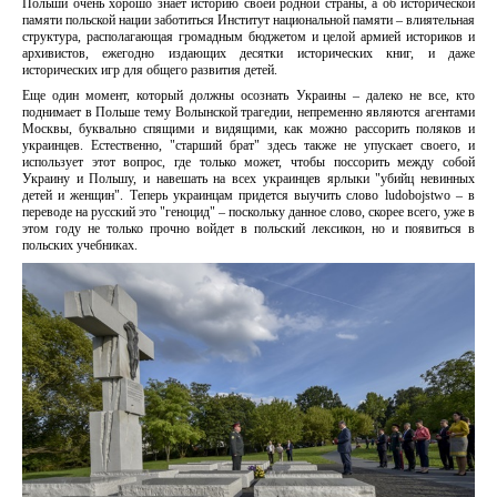
Польши очень хорошо знает историю своей родной страны, а об исторической
памяти польской нации заботиться Институт национальной памяти – влиятельная
структура, располагающая громадным бюджетом и целой армией историков и
архивистов, ежегодно издающих десятки исторических книг, и даже
исторических игр для общего развития детей.
Еще один момент, который должны осознать Украины – далеко не все, кто
поднимает в Польше тему Волынской трагедии, непременно являются агентами
Москвы, буквально спящими и видящими, как можно рассорить поляков и
украинцев. Естественно, "старший брат" здесь также не упускает своего, и
использует этот вопрос, где только может, чтобы поссорить между собой
Украину и Польшу, и навешать на всех украинцев ярлыки "убийц невинных
детей и женщин". Теперь украинцам придется выучить слово ludobojstwo – в
переводе на русский это "геноцид" – поскольку данное слово, скорее всего, уже в
этом году не только прочно войдет в польский лексикон, но и появиться в
польских учебниках.