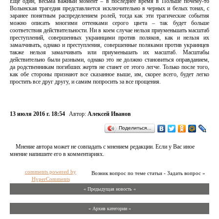
Еще один, весьма важный момент – в последнее время в Польше почему-то
Волынская трагедия представляется исключительно в черных и белых тонах, с
заранее понятным распределением ролей, тогда как эти трагические события
можно описать многими оттенками серого цвета – так будет больше
соответствия действительности. Ни в коем случае нельзя приуменьшать масштаб
преступлений, совершенных украинцами против поляков, как и нельзя их
замалчивать, однако и преступления, совершенные поляками против украинцев
также нельзя замалчивать или приуменьшать их масштаб. Масштабы
действительно были разными, однако это не должно становиться оправданием,
да родственникам погибших жертв не станет от этого легче. Только после того,
как обе стороны признают все сказанное выше, им, скорее всего, будет легко
простить все друг другу, и самим попросить за все прощения.
13 июля 2016 г. 18:54
Автор:
Алексей Иванов
Поделиться…
Мнение автора может не совпадать с мнением редакции. Если у Вас иное
мнение напишите его в комментариях.
comments powered by
Возник вопрос по теме статьи - Задать вопрос »
HyperComments
« Предыдущая новость «
» Архив категории «