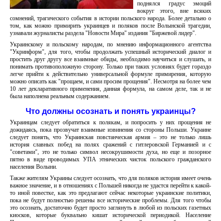
поднялся градус эмоций
вокруг этого, вне всяких
сомнений, трагического события в истории польского народа. Более детально о
том, как можно примирить украинцев и поляков после Волынской трагедии,
узнавали журналисты раздела "Новости Мира" издания "Биржевой лидер".
Украинскому и польскому народам, по мнению информационного агентства
"Укринформ", для того, чтобы продолжать успешный исторический диалог и
простить друг другу все взаимные обиды, необходимо научиться и слушать, и
понимать противоположную сторону. Только при таких условиях будет гораздо
легче прийти к действительно универсальной формуле примирения, которую
можно описать как "прощаем, и сами просим прощения". Несмотря на более чем
10 лет декларативного применения, данная формула, на самом деле, так и не
была наполнена реальным содержанием.
Что должны осознать и понять украинцы?
Украинцам следует обратиться к полякам, и попросить у них прощения не
дожидаясь, пока прозвучат взаимные извинения со стороны Польши. Украине
следует понять, что Украинская повстанческая армия – это не только лишь
история славных побед на полях сражений с гитлеровской Германией и с
"советами", это не только символ несокрушимости духа, но еще и позорное
пятно в виде проводимых УПА этнических чисток польского гражданского
населения Волыни.
Также жителям Украины следует осознать, что для поляков история имеет очень
важное значение, и в отношениях с Польшей никогда не удастся перейти к какой-
то иной повестке, как это предлагают сейчас некоторые украинские политики,
пока не будут полностью решены все исторические проблемы. Для того чтобы
это осознать, достаточно будет просто заглянуть в любой из польских газетных
киосков, которые буквально кишат исторической периодикой. Население