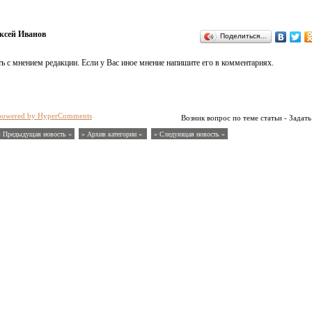
ксей Иванов
Поделиться…
ь с мнением редакции. Если у Вас иное мнение напишите его в комментариях.
powered by HyperComments
Возник вопрос по теме статьи - Задать
« Предыдущая новость «
» Архив категории «
» Следующая новость »