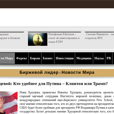
ардеры
Платформа Ethereum -
Сатоши Накамото - та
ируют в биткоин
стоит ли инвестировать в
создатель BTC
токен ETH?
сти Мира
Форекс
Биржи
Бизнес
Инвестиции
Медицина
Наука
PR
Биржевой лидер
Новости Мира
»
евой: Кто удобнее для Путина – Клинтон или Трамп?
Нина Хрущева, правнучка Никиты Хрущева, руководитель проекта 
старший научный сотрудник Института мировой политики, декан ф
международных отношений нью-йоркского университета New School, 
свое мнение относительно того, кто из двух претендентов на президентск
США будет более удобным для президента РФ Владимира Путина в каче
государства. Более детально мнение Хрущевой относительно того, кто б