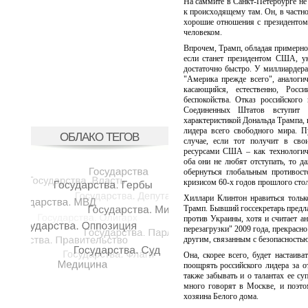
На саммите в Санкт-Петербурге не 
к происходящему там. Он, в частн
хорошие отношения с президентом 
человеком.
Впрочем, Трамп, обладая примерно 
если станет президентом США, у
достаточно быстро. У миллиардер
"Америка прежде всего", аналоги
касающийся, естественно, Рос
беспокойства. Отказ российского 
Соединенных Штатов вступит 
характеристикой Дональда Трампа,
лидера всего свободного мира. 
ОБЛАКО ТЕГОВ
случае, если тот получит в св
ресурсами США – как технологич
оба они не любят отступать, то д
обернуться глобальным противос
кризисом 60-х годов прошлого стол
Хиллари Клинтон нравиться тольк
Трамп. Бывший госсекретарь предл
против Украины, хотя и считает а
перезагрузки" 2009 года, прекрасн
другим, связанным с безопасность
Она, скорее всего, будет настаи
поощрять российского лидера за 
также забывать и о талантах ее 
много говорят в Москве, и поэт
хозяина Белого дома.