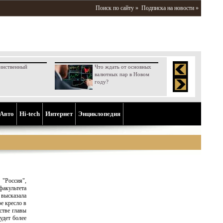
Поиск по сайту »
Подписка на новости »
инственный
Что ждать от основных
валютных пар в Новом
году?
Aвто
Hi-tech
Интернет
Энциклопедия
"Россия",
акультета
высказала
ое кресло в
стве главы
удет более