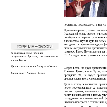
постепенно превращаются в новую 
Проанализировать, какой полити
Федерацией очень важно, учитыва
стамбульском аэропорту приехал
Узбекистана. Путин, судя по всему
ним дело – в первую очередь, в сфе
ГОРЯЧИЕ НОВОСТИ
любым американским президентом,
партнеру. Также Путин настаивает
Королевская семья набирает
США следует прислушаться к данн
популярность. Британцы высоко оценили
короля Карла III
Уроки сопротивления Австралии Китаю
Скорее всего, из двух претендент
Клинтон. Трамп, как и Путин, отл
Уроки опору Австралії Китаю
президент РФ, не будет принима
уравновешена, и она уже привыкла 
Данный стиль, в частности, прим
после последовавшего за аннекси
помимо прочих, принимал в Север
политика высказались в пользу улу
сотрудничества в экономической сф
никакого прогресса в отношениях д