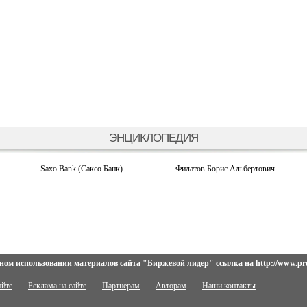
ЭНЦИКЛОПЕДИЯ
Saxo Bank (Саксо Банк)
Филатов Борис Альбертович
ном использовании материалов сайта
"Биржевой лидер"
ссылка на
http://www.pro
айте
Реклама на сайте
Партнерам
Авторам
Наши контакты