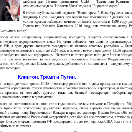
удобным для Путина президентом США – Трамп или Клинтон –
журналисты раздела "Новости Мира" издания "Биржевой лидер".
В статье, опубликованной изданием "Новое время", Нина Хрущева напом
Владимир Путин находится при власти уже практически 2 десятка лет
хозяин Кремля наблюдал, начиная от Билла Клинтона в 1999 году д
Трампа или Хиллари Клинтон в 2016 году, как отношения между
"холодную войну".
ческий альянс следующему американскому президенту придется согласовывать с Р
я недавние террористические атаки. Не стоит забывать, что один из организаторов
 из РФ, а двое других являются выходцами из бывших союзных республик – Кырг
, планирует оставаться у власти до 2024 года, и поэтому новому президенту США придет
ре глобальной войны с терроризмом. Несмотря на то что ранее президент России обещал 
 он при этом настаивает на необходимости относиться к Российской Федерации как
 на том, что Соединенные Штаты не должны действовать с позиции силы – следующему 
ому месседжу.
Клинтон, Трамп и Путин.
ов на президентское кресло США к месседжу российского лидера прислушается как р
ичается агрессивным стилем руководства и эксгибиционистским характером, и поэтому
ть приказы от кого-либо другого, тогда как бывший госсекретарь, наоборот, пра
к российскому стилю в дипломатии.
енялся на состоявшемся в июне этого года экономическом саммите в Петербурге. Ме
ей Крымского полуострова двухлетнего перерыва, снова вернуло себе былое влиян
ной столице главу Еврокомиссии Юнкера и премьер-министра Италии Ренци. Оба е
чшения отношений с Российской Федерацией в деле борьбы с экстремизмом, а также за 
ере. В свою очередь, президент РФ предупредил, что до тех пор, пока США будут учить 
обиться не получится.