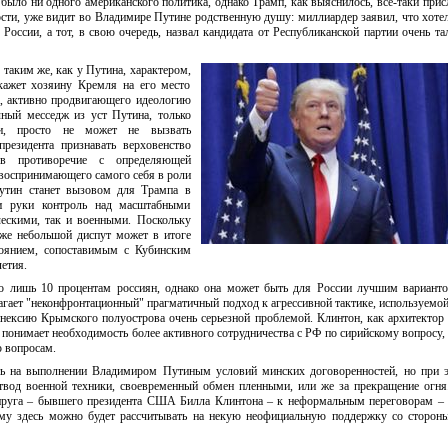
было ни одного американского политика, однако Трамп, как выяснилось, все-таки при
ости, уже видит во Владимире Путине родственную душу: миллиардер заявил, что хоте
России, а тот, в свою очередь, назвал кандидата от Республиканской партии очень т
таким же, как у Путина, характером,
кажет хозяину Кремля на его место
а, активно продвигающего идеологию
чный месседж из уст Путина, только
сии, просто не может не вызвать
президента признавать верховенство
в противоречие с определяющей
 воспринимающего самого себя в роли
Путин станет вызовом для Трампа в
ои руки контроль над масштабными
ескими, так и военными. Поскольку
аже небольшой диспут может в итоге
тоянием, сопоставимым с Кубинским
етия.
о лишь 10 процентам россиян, однако она может быть для России лучшим вариант
агает "неконфронтационный" прагматичный подход к агрессивной тактике, используем
ннексию Крымского полуострова очень серьезной проблемой. Клинтон, как архитектор
о понимает необходимость более активного сотрудничества с РФ по сирийскому вопросу, 
ю вопросам.
вать на выполнении Владимиром Путиным условий минских договоренностей, но при 
отвод военной техники, своевременный обмен пленными, или же за прекращение огня
супруга – бывшего президента США Билла Клинтона – к неформальным переговорам –
ому здесь можно будет рассчитывать на некую неофициальную поддержку со сторон