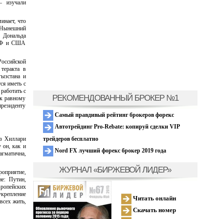
 изучали
инает, что
. Нынешний
о Дональда
 РФ и США
оссийской
 теракта в
ызстана и
ся иметь с
работать с
РЕКОМЕНДОВАННЫЙ БРОКЕР №1
 к равному
президенту
Самый правдивый рейтинг брокеров форекс
Автотрейдинг Pro-Rebate: копируй сделки VIP
трейдеров бесплатно
аз Хиллари
 он, как и
Nord FX лучший форекс брокер 2019 года
гматична,
ЖУРНАЛ «БИРЖЕВОЙ ЛИДЕР»
роприятие,
ие: Путин,
вропейских
укрепление
Читать онлайн
всех жить,
Скачать номер