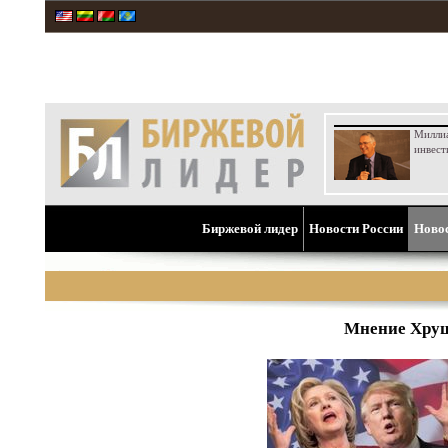
Милли
инвест
Биржевой лидер
Новости России
Ново
Мнение Хрущ