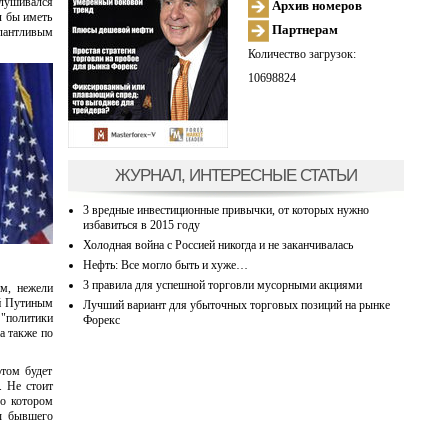
слушивался
Архив номеров
л бы иметь
Партнерам
алантливым
Количество загрузок:
10698824
ЖУРНАЛ, ИНТЕРЕСНЫЕ СТАТЬИ
3 вредные инвестиционные привычки, от которых нужно
избавиться в 2015 году
Холодная война с Россией никогда и не заканчивалась
Нефть: Все могло быть и хуже…
3 правила для успешной торговли мусорными акциями
ом, нежели
ой Путиным
Лучший вариант для убыточных торговых позиций на рынке
 "политики
Форекс
а также по
этом будет
. Не стоит
 о котором
ы бывшего