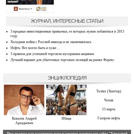
ЖУРНАЛ, ИНТЕРЕСНЫЕ СТАТЬИ
3 вредные инвестиционные привычки, от которых нужно избавиться в 2015
году
Холодная война с Россией никогда и не заканчивалась
Нефть: Все могло быть и хуже…
3 правила для успешной торговли мусорными акциями
Лучший вариант для убыточных торговых позиций на рынке Форекс
ЭНЦИКЛОПЕДИЯ
Twitter (Твиттер)
Чехия
13 марта
Газпром нефть
Ковалев Андрей
Ибица
Аркадьевич
При полном или частичном использовании материалов сайта
"Биржевой