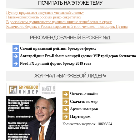
ПОЧИТАТЬ НА ЭТУ ЖЕ ТЕМУ
Путину предлагают запустить «печатный станок»
Платежеспособность россиян резко сократилась
В российском правительстве признали кризис потребления в стране
Количество бедных в России выросло на 5 млн. человек – помощник Путина
РЕКОМЕНДОВАННЫЙ БРОКЕР №1
Самый правдивый рейтинг брокеров форекс
Автотрейдинг Pro-Rebate: копируй сделки VIP трейдеров бесплатно
Nord FX лучший форекс брокер 2019 года
ЖУРНАЛ «БИРЖЕВОЙ ЛИДЕР»
Читать онлайн
Скачать номер
Архив номеров
Партнерам
Количество загрузок: 10698824