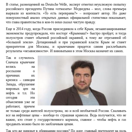
В статье, размещенной на Deutsche Welle, эксперт отметил неуклюжую попытку
российского президента Путина «отмазать» Медведева – мол, слова премьера
вырвали из контекста. «То есть перевраны?» – вопрошает автор. Но даже
поверхностный анализ открытых данных официальной статистики показывает,
что глава правительства в кои-то веки сказал чистую правду.
Еще в 2014 году, когда Россия присоединила к себе Крым, незаангажированные
экономисты предупреждали, что восторг «Крымнаш!» быстро пройдет, и тогда
полуостров станет обычной российской окраиной, к тому же отрезанной об
«большой земли». Дотационный и при украинской власти Крым не станет
приоритетом для Москвы, и крымчанам придется самим расхлебывать
результаты «независимости». И виноватыми в этом Москва назначит их самих.
Так и случилось.
Сначала крымчане
велись на
россказни о
причинах их
кризиса – санкции
Запада, обрушение
мировых цен на
нефть и т.п. Но
сегодня эти
объяснения уже не
работают, причем
не только среди жителей полуострова, но и всей необъятной России. Сваливать
все на нефтяные цены – вообще-то страшная крамола. Ведь получается, что не
важно, кто стоит у государственного кормила, главное – чтобы нефть и газ
продавать можно было по заоблачным ценам.
Так кто же виноват в обнищании россиян? По идее, главный претендент на роль