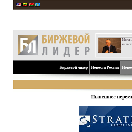
Милли
инвест
Биржевой лидер
Новости России
Ново
Нынешнее перемир