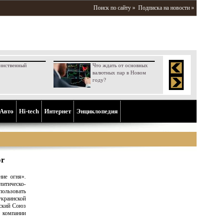
Поиск по сайту »
Подписка на новости »
инственный
Что ждать от основных
валютных пар в Новом
году?
Aвто
Hi-tech
Интернет
Энциклопедия
or
ние огня».
тическо-
пользовать
украинской
йский Союз
й компании