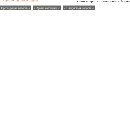
powered by HyperComments
Возник вопрос по теме статьи - Задать
« Предыдущая новость «
» Архив категории «
» Следующая новость »