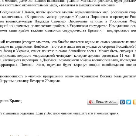
-3 месяцев, даже без полного выполнения условий Минского протокола, будет достато
за касательно ограничительных мер», - полагают в американской компании.
 Соединенных Штатов, чтобы добиться отмены ограничительных мер, российская сто
их заключенных. «В прошлом месяце президент Украины Порошенко и президент Рос
кой военнослужащей Надежды Савченко. Заключение летчицы в Российской Фед
 одной из ключевых политических проблем в Украинском государстве. Немедленное ос
может стать крайне важным символом сотрудничества Кремля», - подчеркивают ам
ной компании (следует отметить, что Stratfor является одним из самых уважаемых ана
мирие на украинском Донбассе – это всего лишь новая уловка со стороны Российской 
у Запад и Украина, станет понятно в самое ближайшее время. Может быть, ситуация 
литических ведомств «нормандской четверки», которые должны состояться 11 мая. В
ы, касающиеся перемирия в Донбассе, возможности обмена военнопленными, проведен
ерриториях. Помимо этого, отдельно будет затронут вопрос освобождения военн
 договоренность о «полном прекращении огня» на украинском Востоке была достигн
й группы в столице Беларуси 29 апреля.
ерина Кравец
Поделиться…
ь с мнением редакции. Если у Вас иное мнение напишите его в комментариях.