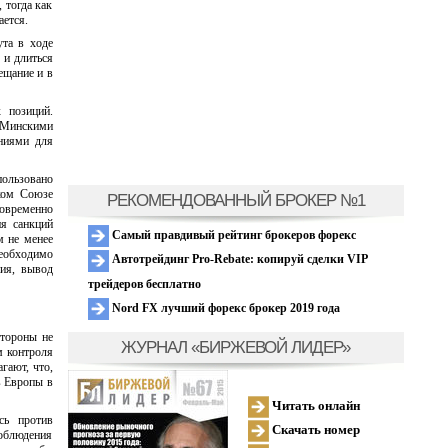
 тогда как
ется.
ута в ходе
 и длиться
ещание и в
 позиций.
 Минскими
аниями для
пользовано
ком Союзе
РЕКОМЕНДОВАННЫЙ БРОКЕР №1
говременно
ия санкций
Самый правдивый рейтинг брокеров форекс
м не менее
необходимо
Автотрейдинг Pro-Rebate: копируй сделки VIP
ния, вывод
трейдеров бесплатно
Nord FX лучший форекс брокер 2019 года
стороны не
ЖУРНАЛ «БИРЖЕВОЙ ЛИДЕР»
м контроля
гают, что,
в Европы в
Читать онлайн
сь против
Скачать номер
соблюдения