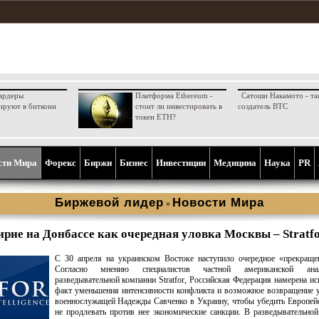
ардеры
Платформа Ethereum -
Сатоши Накамото - та
ируют в биткоин
стоит ли инвестировать в
создатель BTC
токен ETH?
сти Мира
Форекс
Биржи
Бизнес
Инвестиции
Медицина
Наука
PR
Биржевой лидер
Новости Мира
»
ие на Донбассе как очередная уловка Москвы – Stratf
С 30 апреля на украинском Востоке наступило очередное «прекраще
Согласно мнению специалистов частной американской анали
разведывательной компании Stratfor, Российская Федерация намерена ис
факт уменьшения интенсивности конфликта и возможное возвращение 
военнослужащей Надежды Савченко в Украину, чтобы убедить Европе
не продлевать против нее экономические санкции. В разведывательно