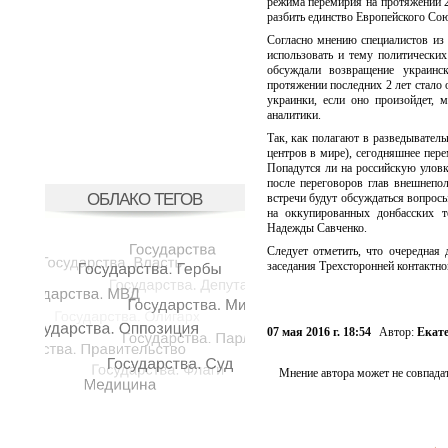
режима перемирия на протяжении 2
разбить единство Европейского Сою
Согласно мнению специалистов из
использовать и тему политическ
обсуждали возвращение украинс
протяжении последних 2 лет стало
украинки, если оно произойдет, 
аналитики.
Так, как полагают в разведыватель
центров в мире), сегодняшнее пере
Попадутся ли на российскую уловк
после переговоров глав внешнепо
ОБЛАКО ТЕГОВ
встречи будут обсуждаться вопрос
на оккупированных донбасских т
Надежды Савченко.
Следует отметить, что очередная
заседания Трехсторонней контактно
07 мая 2016 г. 18:54
Автор:
Екат
Мнение автора может не совпадат