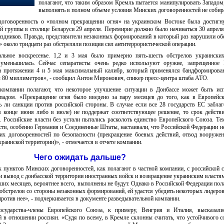
полагают, что таким образом Кремль пытается манипулировать Западом,
выполнять в полном объеме условия Минских договоренностей не собира
 договоренность о «полном прекращении огня» на украинском Востоке была достигн
й группы в столице Беларуси 29 апреля. Перемирие должно было начинаться 30 апреля
аздников. Правда, представители незаконных формирований в который раз нарушили об
 около тридцати раз обстреляли позиции сил антитеррористической операции.
альное воскресенье. 1,2 и 3 мая было примерно пять-шесть обстрелов украинских
 уменьшилась. Сейчас сепаратисты очень редко используют оружие, запрещенное
на протяжении 4 и 5 мая максимальный калибр, который применялся бандформиров
л 80 миллиметров», - сообщил Антон Миронович, спикер пресс-центра штаба АТО.
 компании полагают, что некоторое улучшение ситуации в Донбассе может быть ис
падом. «Прекращение огня было введено за пару месяцев до того, как в Европейс
 ли санкции против российской стороны. В случае если все 28 государств ЕС забла
 в конце июня либо в июле) не поддержат соответствующее решение, то срок действ
. Российские власти без устали пытались расколоть единство Европейского Союза. Те
ств, особенно Германия и Соединенные Штаты, настаивали, что Российской Федерации 
х договоренностей по безопасности (прекращение боевых действий, отвод вооруже
краинской территории)», - отмечается в отчете компании.
Чего ожидать дальше?
пунктов Минских договоренностей, как полагают в частной компании, с российской 
ти вывод с донбасской территории иностранных войск и возвращение украинским властя
ших месяцев, вероятнее всего, выполнены не будут. Однако в Российской Федерации пола
обстрелов со стороны незаконных формирований, ей удастся убедить некоторых лидеро
ротив нее», - подчеркивается в документе разведывательной компании.
осударства-члены Европейского Союза, к примеру, Венгрия и Италия, высказали
й в отношении россиян. «Судя по всему, в Кремле склонны считать, что устойчивого 