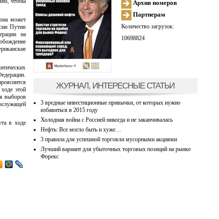
чно, чтобы
Архив номеров
Партнерам
рона может
Количество загрузок:
сии Путин
ерации на
10698824
вобождение
ериканские
литических
Федерации.
прояснится
ЖУРНАЛ, ИНТЕРЕСНЫЕ СТАТЬИ
 ходе этой
ия выборов
3 вредные инвестиционные привычки, от которых нужно
ослужащей
избавиться в 2015 году
Холодная война с Россией никогда и не заканчивалась
ута в ходе
Нефть: Все могло быть и хуже…
3 правила для успешной торговли мусорными акциями
Лучший вариант для убыточных торговых позиций на рынке
Форекс