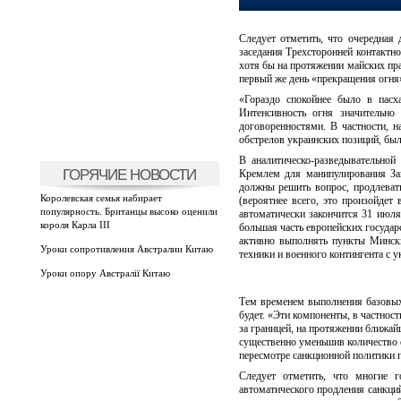
Следует отметить, что очередная
заседания Трехсторонней контактно
хотя бы на протяжении майских пр
первый же день «прекращения огня»
«Гораздо спокойнее было в пасх
Интенсивность огня значительно
договоренностями. В частности, 
обстрелов украинских позиций, бы
В аналитическо-разведывательной
ГОРЯЧИЕ НОВОСТИ
Кремлем для манипулирования За
должны решить вопрос, продлевать
Королевская семья набирает
(вероятнее всего, это произойдет
популярность. Британцы высоко оценили
автоматически закончится 31 июля
короля Карла III
большая часть европейских государ
активно выполнять пункты Мински
Уроки сопротивления Австралии Китаю
техники и военного контингента с у
Уроки опору Австралії Китаю
Тем временем выполнения базовых 
будет. «Эти компоненты, в частнос
за границей, на протяжении ближай
существенно уменьшив количество 
пересмотре санкционной политики п
Следует отметить, что многие г
автоматического продления санкци