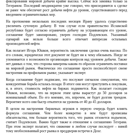
фиксирования мировой добычи крайне высока. Сейчас вся заминка только за
Тегераном. Последний неоднократно уже говорил, что присоединится к сделке
не ранее чем обеспечит рост добычи нефти до уровня, существовавшего перед
введением ограничительных мер.
На протяжении нескольких последних месяцев Ирану удалось существенно
увеличить суточную добычу. В том случае если правительство Исламской
республики будет согласно ограничить добычу на устраивающем его уровне,
соглашение будет завизировано, уверен господин Подлевских. Указанный
сценарий как нельзя больше всего отвечает интересам остальных
производителей нефти.
Как полагает Игорь Юшков, вероятность заключения сделки очень высока. По
его словам, юридически этот документ не будет ни к чему обязывать. Нигде не
упоминается о возможности организации контроля над уровнем добычи. Также
нет данных о том, что стороны намерены каким-то образом ограничить поставки
на мировой рынок. Фактически это соглашение просто поспособствует смене
настроения на профильном рынке, указывает эксперт.
Когда соглашение будет подписано, это послужит сигналом спекулянтам, что
конкурентная борьба осталась позади. В итоге они могут приступить к покупкам,
и, в итоге, стоимость нефти на биржах поднимется. Как полагает господин
Юшков, возможно, что на первом этапе цены вырастут до 50 долларов за
номинальный объем. По его мнению, это, впрочем, не будет долгим трендом.
Вероятнее всего они быстр откатятся на уровень от 40 до 45 долларов.
В целом на настроения биржевых игроков в первую очередь будет влиять
формула соглашения. Чем более конкретно в нем будут прописаны
обязательства, тем больше вероятность того, что рынок отзовется подъемом,
считает Подлевских. Важно будет также и отношение к соглашению Тегерана.
При этом эксперт полагает, что снижение в любом случае последует – виной
тому необоснованный рост рынка в преддверии встречи в Дохе.