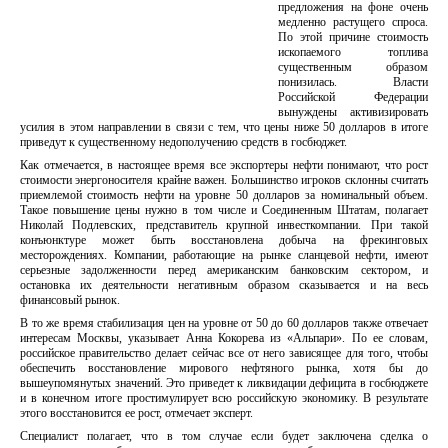
предложения на фоне очень
медленно растущего спроса.
По этой причине стоимость
ископаемого топлива
существенным образом
понизилась. Власти
Российской Федерации
вынуждены активизировать
усилия в этом направлении в связи с тем, что цены ниже 50 долларов в итоге
приведут к существенному недополучению средств в госбюджет.
Как отмечается, в настоящее время все экспортеры нефти понимают, что рост
стоимости энергоносителя крайне важен. Большинство игроков склонны считать
приемлемой стоимость нефти на уровне 50 долларов за номинальный объем.
Такое повышение цены нужно в том числе и Соединенным Штатам, полагает
Николай Подлевских, представитель крупной инвесткомпании. При такой
конъюнктуре может быть восстановлена добыча на фрекинговых
месторождениях. Компании, работающие на рынке сланцевой нефти, имеют
серьезные задолженности перед американским банковским сектором, и
остановка их деятельности негативным образом сказывается и на весь
финансовый рынок.
В то же время стабилизация цен на уровне от 50 до 60 долларов также отвечает
интересам Москвы, указывает Анна Кокорева из «Альпари». По ее словам,
российское правительство делает сейчас все от него зависящее для того, чтобы
обеспечить восстановление мирового нефтяного рынка, хотя бы до
вышеупомянутых значений. Это приведет к ликвидации дефицита в госбюджете
и в конечном итоге простимулирует всю российскую экономику. В результате
этого восстановится ее рост, отмечает эксперт.
Специалист полагает, что в том случае если будет заключена сделка о