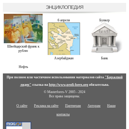
ЭНЦИКЛОПЕДИЯ
6 апреля
Бункер
Швейцарский франк к
рублю
Азербайджан
Банк
Нефть
При полном или частичном использовании материалов сайта
"Биржевой
лидер"
ссылка на
http://www.profi-forex.org
обязательна.
© Masterforex-V 2005 - 2024
Все права защищены.
О сайте
Реклама на сайте
Партнерам
Авторам
Наши
контакты