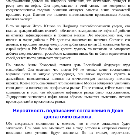
замораживании добычи на январских значениях, это безусловно приведет к
росту цен на нефть. Она предполагает в этой связи, что котировки в
средневзвешенном годовом значении окажутся заметно выше показателей
прошлого года. Именно это является минимальными притязаниями России,
полагает эксперт.
В то же время Игорь Юшков из Нацфонда энергобезопасности уверен, что
главная цель российских властей – обеспечить замораживание нефтяной добычи
на отметке зафиксированной в прошлом месяце. Это обусловлено тем, что
именно в марте добыча в РФ достигла максимальны величин. Согласно его
данным, в прошлом месяце ежесуточно добывалось почти 11 миллионов бочек
сырой нефти в РФ. Если бы это сделать удалось, то невзирая на заморозку
добычи энергоносителя, российские компании никак бы не были ограничены в
своей деятельности, указывает специалист.
По словам Анны Кокоревой, главная цель Российской Федерации куда
масштабней. Она отмечает, что власти РФ не только хотят восстановить
мировые цены на жидкие углеводороды, они также надеются сделать в
дальнейшем невозможным влияние на отечественную экономику внешних
игроков. Кроме того, она считает, что параллельно Москва собирается увеличить
свою долю на планетарном профильном рынке. По ее словам, сейчас мало кто
сомневается в том, что обрушение нефтяного рынка было искусственным.
Лидирующие экспортеры нефти таким образом пытаются вытеснить мелких
производителей и присвоить их рынки.
Вероятность подписания соглашения в Дохе
достаточно высока.
Оба специалиста склоняются к мнению, что в итоге соглашение будет
заключено. При этом они отмечают, что в ходе встречи в катарской столице
возможно сами условия будут изменены. По их словам, вероятность