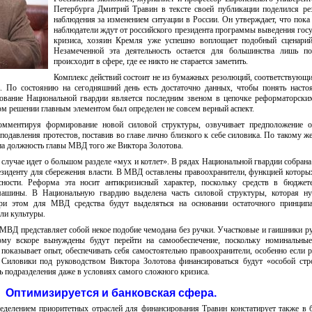
Петербурга Дмитрий Травин в тексте своей публикации поделился ре
наблюдения за изменением ситуации в России. Он утверждает, что пока
наблюдатели ждут от российского президента программы выведения госу
кризиса, хозяин Кремля уже успешно воплощает подобный сценарий
Незамеченной эта деятельность остается для большинства лишь по
происходит в сфере, где ее никто не старается заметить.
Комплекс действий состоит не из бумажных резолюций, соответствующ
. По состоянию на сегодняшний день есть достаточно данных, чтобы понять насто
вание Национальной гвардии является последним звеном в цепочке реформаторски
м решении главным элементом был определен не совсем верный аспект.
омментируя формирование новой силовой структуры, озвучивает предположение о
 подавления протестов, поставив во главе лично близкого к себе силовика. По такому ж
на должность главы МВД того же Виктора Золотова.
случае идет о большом разделе «мух и котлет». В рядах Национальной гвардии собрана
резиденту для сбережения власти. В МВД оставлены правоохранители, функцией которы
сности. Реформа эта носит антикризисный характер, поскольку средств в бюджет
машины. В Национальную гвардию выделена часть силовой структуры, которая ну
ри этом для МВД средства будут выделяться на основании остаточного принципа
ли культуры.
МВД представляет собой некое подобие чемодана без ручки. Участковые и гаишники р
му вскоре вынуждены будут перейти на самообеспечение, поскольку номинальные
показывает опыт, обеспечивать себя самостоятельно правоохранители, особенно если р
Силовики под руководством Виктора Золотова финансироваться будут «особой стр
ь подразделения даже в условиях самого сложного кризиса.
Оптимизируется и банковская сфера.
еделением приоритетных отраслей для финансирования Травин констатирует также в 