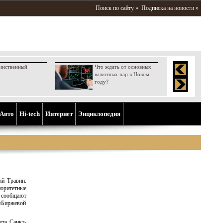
Поиск по сайту »
Подписка на новости »
инственный
Что ждать от основных
валютных пар в Новом
году?
Aвто
Hi-tech
Интернет
Энциклопедия
ий Травин.
оритетные
 сообщают
 «Биржевой
ета Санкт-