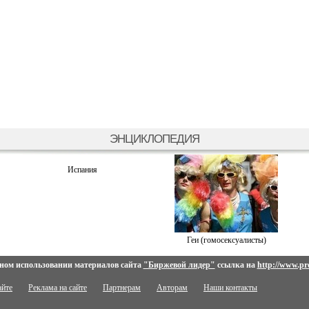
ЭНЦИКЛОПЕДИЯ
Испания
Геи (гомосексуалисты)
ном использовании материалов сайта
"Биржевой лидер"
ссылка на
http://www.pro
айте
Реклама на сайте
Партнерам
Авторам
Наши контакты