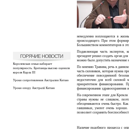
немедленно воплощаются в жизнь
происходящего. При этом формиро
Большинством комментаторов в это
Подавляющая часть экспертов, к
ГОРЯЧИЕ НОВОСТИ
президент решил создать орган для
можно было допустить назначение 
Королевская семья набирает
По мнению Травина, речь в данном 
популярность. Британцы высоко оценили
часть силовиков, которая нужна п
короля Карла III
обеспечение повседневной безопа
недостаточно для всей силовой 
Уроки сопротивления Австралии Китаю
приоритетном финансировании. П
Уроки опору Австралії Китаю
финансирования здравоохранения и
На современном этапе для Кремля 
страны нужны не слишком, поэто
обесцениваются очень быстро. Как 
гаишниках, умеют очень хорошо. 
позволяет сохранять боеспособност
Наличие подобного процесса с опр