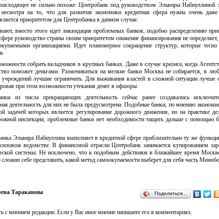
происходящее не сильно похоже. Центробанк под руководством Эльвиры Набиуллиной 
 несмотря на то, что для развития экономики кредитная сфера нужна очень даже 
вляется приоритетом для Центробанка в данном случае.
вают, вместо этого идет ликвидация проблемных банков, подобно распределению при
сфере руководство страны своим приоритетом снижение финансирования не определяет,
окупаемыми организациями. Идет планомерное сокращение структур, которые тесно
в.
можности собрать вкладчиков в крупных банках. Даже в случае кризиса, когда Агентст
ство поможет деньгами. Размениваться на мелкие банки Москва не собирается, в лю
 учреждений лучшие ограничить. Для выживания властей в сложной ситуации лучше 
ировав при этом возможности утекания денег в офшоры.
анки из числа прекращающих деятельность сейчас ранее создавались исключит
ная деятельность для них не была предусмотрена. Подобные банки, по мнению экономи
ой задачей которых является регулирование дорожного движения, но на практике де
орожной инспекции, проблемные банки нет необходимости тащить дальше с помощью
анка Эльвира Набиуллина выполняет в кредитной сфере приблизительно ту же функци
 силовом ведомстве. В финансовой отрасли Центробанк занимается купированием з
ческой системы. Не исключено, что к подобным действиям в ближайшее время Москв
о сложно себе представить, какой метод самоокупаемости выберет для себя часть Миноб
ена Тараканова
Поделиться…
ь с мнением редакции. Если у Вас иное мнение напишите его в комментариях.