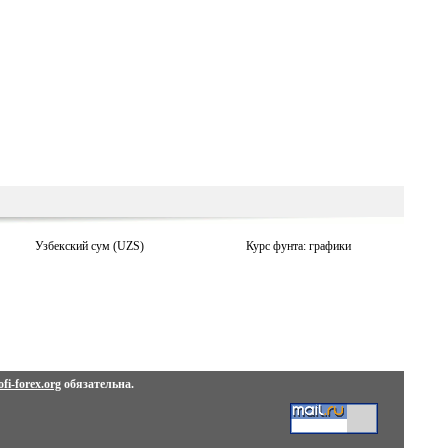
Узбекский сум (UZS)
Курс фунта: графики
fi-forex.org
обязательна.