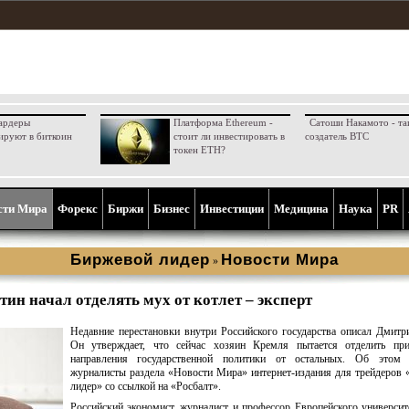
ардеры
Платформа Ethereum -
Сатоши Накамото - та
ируют в биткоин
стоит ли инвестировать в
создатель BTC
токен ETH?
сти Мира
Форекс
Биржи
Бизнес
Инвестиции
Медицина
Наука
PR
Биржевой лидер
Новости Мира
»
тин начал отделять мух от котлет – эксперт
Недавние перестановки внутри Российского государства описал Дмитр
Он утверждает, что сейчас хозяин Кремля пытается отделить при
направления государственной политики от остальных. Об этом
журналисты раздела «Новости Мира» интернет-издания для трейдеров
лидер» со ссылкой на «Росбалт».
Российский экономист, журналист и профессор Европейского университ