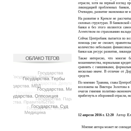
отрасли, хотя на первый взгляд 
ликвидацией проблемных банков,
Очевидно, развитие экономики не я
На развитие в Кремле не рассчиты
силовых структурах. В банковской 
банки и без этого являются само
Агентством по страхованию вкладо
Сейчас Центробанк пытается по воз
помощь уже не сможет, правитель
количество небольших финансовых
банки как ресурс развития, ликвид
ОБЛАКО ТЕГОВ
Также интересно, что многие б
мошенничества, нормальная кредит
сравнить с гаишниками, формальн
несколько иначе. В отличие от Д
средств.
По мнению Травина, глава Центроб
возложена на Виктора Золотова в
очагов гниения политико-экономи
прибегнуть в оборонной отрасли, н
12 апреля 2016 г. 12:20
Автор:
Ел
Мнение автора может не совпадат