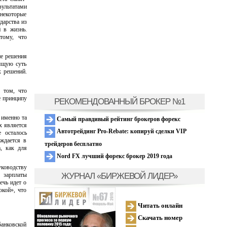
зультатами
 некоторые
дарства из
 в жизнь.
тому, что
ие решения
ящую суть
х решений.
 том, что
е принципу
РЕКОМЕНДОВАННЫЙ БРОКЕР №1
 именно та
Самый правдивый рейтинг брокеров форекс
х является
Автотрейдинг Pro-Rebate: копируй сделки VIP
е осталось
ждается в
трейдеров бесплатно
, как для
Nord FX лучший форекс брокер 2019 года
уководству
ЖУРНАЛ «БИРЖЕВОЙ ЛИДЕР»
 зарплаты
ечь идет о
окой», что
Читать онлайн
Скачать номер
банковской