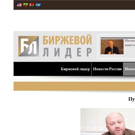
Милли
инвест
Биржевой лидер
Новости России
Ново
Пу