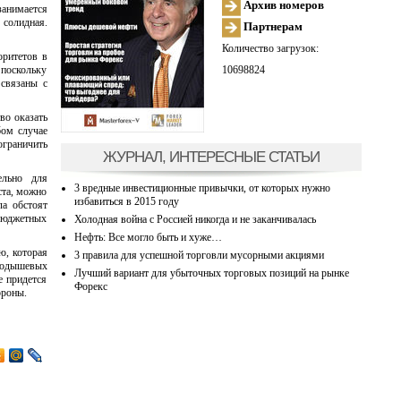
Архив номеров
занимается
солидная.
Партнерам
Количество загрузок:
оритетов в
10698824
 поскольку
 связаны с
во оказать
бом случае
ограничить
ЖУРНАЛ, ИНТЕРЕСНЫЕ СТАТЬИ
ельно для
3 вредные инвестиционные привычки, от которых нужно
ста, можно
избавиться в 2015 году
ла обстоят
 бюджетных
Холодная война с Россией никогда и не заканчивалась
Нефть: Все могло быть и хуже…
ю, которая
3 правила для успешной торговли мусорными акциями
ародышевых
Лучший вариант для убыточных торговых позиций на рынке
е придется
Форекс
ороны.