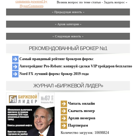
comments powered by
Возник вопрос по теме статьи - Задать вопрос »
HyperComments
« Предыдущая новость «
» Архив категории «
» Следующая новость »
РЕКОМЕНДОВАННЫЙ БРОКЕР №1
Самый правдивый рейтинг брокеров форекс
Автотрейдинг Pro-Rebate: копируй сделки VIP трейдеров бесплатно
Nord FX лучший форекс брокер 2019 года
ЖУРНАЛ «БИРЖЕВОЙ ЛИДЕР»
Читать онлайн
Скачать номер
Архив номеров
Партнерам
Количество загрузок: 10698824