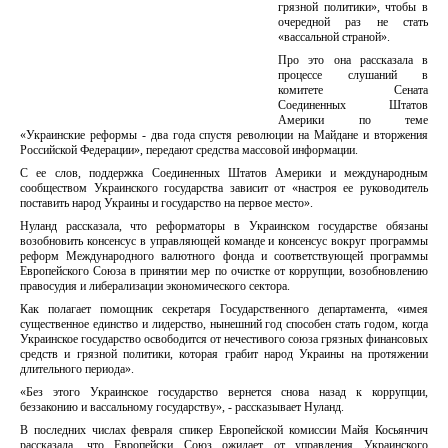
грязной политики», чтобы в
очередной раз не стать
«вассальной страной».
Про это она рассказала в
процессе слушаний в
комитете Сената
Соединенных Штатов
Америки по теме
«Украинские реформы - два года спустя революции на Майдане и вторжения
Российской Федерации», передают средства массовой информации.
С ее слов, поддержка Соединенных Штатов Америки и международным
сообществом Украинского государства зависит от «настроя ее руководитель
поставить народ Украины и государство на первое место».
Нуланд рассказала, что реформаторы в Украинском государстве обязаны
возобновить консенсус в управляющей команде и консенсус вокруг программы
реформ Международного валютного фонда и соответствующей программы
Европейского Союза в принятии мер по очистке от коррупции, возобновлению
правосудия и либерализации экономического сектора.
Как полагает помощник секретаря Государственного департамента, «имея
существенное единство и лидерство, нынешний год способен стать годом, когда
Украинское государство освободится от нечестивого союза грязных финансовых
средств и грязной политики, которая грабит народ Украины на протяжении
длительного периода».
«Без этого Украинское государство вернется снова назад к коррупции,
беззаконию и вассальному государству», - рассказывает Нуланд.
В последних числах февраля спикер Европейской комиссии Майя Косьянчич
рассказала, что Европейски Союз ожидает от управления Украинского