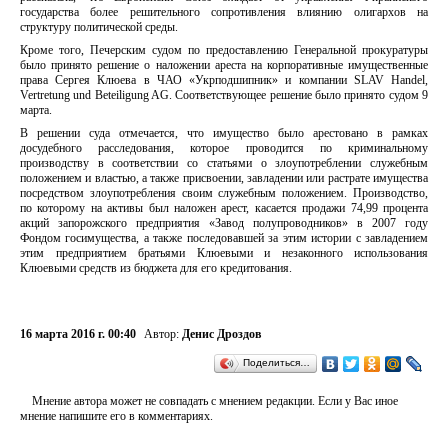
государства более решительного сопротивления влиянию олигархов на
структуру политической среды.
Кроме того, Печерским судом по предоставлению Генеральной прокуратуры
было принято решение о наложении ареста на корпоративные имущественные
права Сергея Клюева в ЧАО «Укрподшипник» и компании SLAV Handel,
Vertretung und Beteiligung AG. Соответствующее решение было принято судом 9
марта.
В решении суда отмечается, что имущество было арестовано в рамках
досудебного расследования, которое проводится по криминальному
производству в соответствии со статьями о злоупотреблении служебным
положением и властью, а также присвоении, завладении или растрате имущества
посредством злоупотребления своим служебным положением. Производство,
по которому на активы был наложен арест, касается продажи 74,99 процента
акций запорожского предприятия «Завод полупроводников» в 2007 году
Фондом госимущества, а также последовавшей за этим истории с завладением
этим предприятием братьями Клюевыми и незаконного использования
Клюевыми средств из бюджета для его кредитования.
16 марта 2016 г. 00:40
Автор:
Денис Дроздов
Поделиться…
Мнение автора может не совпадать с мнением редакции. Если у Вас иное
мнение напишите его в комментариях.