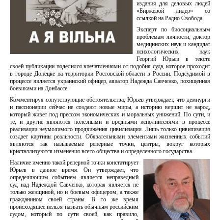
издания для деловых людей
«Биржевой лидер» со
ссылкой на Радио Свобода.
Эксперт по биосоциальным
проблемам личности, доктор
медицинских наук и кандидат
психологических наук
Георгий Юрьев в тексте
своей публикации поделился впечатлениями от подобия суда, которое проходит
в городе Донецке на территории Ростовской области в России. Подсудимой в
процессе является украинский офицер, авиатор Надежда Савченко, похищенная
боевиками на Донбассе.
Комментируя сопутствующие обстоятельства, Юрьев утверждает, что демиурги
и пассионарии сейчас не создают новые миры, а историю вершит не народ,
который живет под прессом экономических и моральных унижений. По сути, и
те, и другие являются полезными и вредными исполнителями в процессе
реализации неумолимого продвижения цивилизации. Лишь только цивилизация
создает картины реальности. Обязательными элементами жизненных событий
являются так называемые реперные точки, центры, вокруг которых
кристаллизуются изменения всего общества и определенного государства.
Наличие именно такой реперной точки констатирует
Юрьев в данное время. Он утверждает, что
определяющим событием является неправедный
суд над Надеждой Савченко, которая является не
только женщиной, но и боевым офицером, а также
гражданином своей страны. В то же время
происходящее нельзя назвать обычным российским
судом, который по сути своей, как правило,