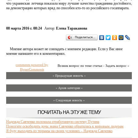
что украинская летчица показала миру лучшие качества гражданина достойного,
на демонстрацию которых вряд ли способен кто-то из российского госаппарата.
08 марта 2016 г. 08:24
Автор:
Елена Тараканова
Поделиться…
Мнение автора может не совпадать с мнением редакции. Если у Вас иное
мнение напишите его в комментариях.
comments powered by
Возник вопрос по теме статьи - Задать вопрос »
HyperComments
« Предыдущая новость «
» Архив категории «
» Следующая новость »
ПОЧИТАТЬ НА ЭТУ ЖЕ ТЕМУ
Надежда Савченко поломала отработанную систему Путина
Помогите освободить дочь: мама Савченко обратилась к мировым лидерам
Я буду выходить из тюрьмы на своих условиях – Надежда Савченко