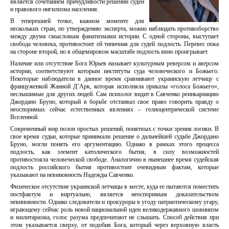
является сочетанием причудливости решений судей
и правового нигилизма населения.
В теперешней точке, важном моменте для
нескольких стран, по утверждению эксперта, можно наблюдать противоборство
между двумя смысловым фанатизмами истории. С одной стороны, выступает
свобода человека, противостоит ей типичная для судей подлость. Перевес пока
на стороне второй, но в общемировом масштабе подлость явно проигрывает.
Наличие или отсутствие Бога Юрьев называет культурным реверсом и аверсом
истории, соответствуют которым институты суда человеческого и Божьего.
Некоторые наблюдатели в данное время сравнивают украинскую летчицу с
француженкой Жанной Д’Арк, которая исполняла приказы «голоса Божьего»,
неслышимые для других людей. Сам психолог видит в Савченко реинкарнацию
Джордано Бруно, который в борьбе отстаивал свое право говорить правду о
неоспоримых сейчас естественных явлениях – гелиоцентрической системе
Вселенной.
Современный мир полон простых решений, понятных с точки зрения логики. В
свое время судьи, которые принимали решение о дальнейшей судьбе Джордано
Бруно, могли понять его аргументацию. Однако в рамках этого процесса
подлость, как элемент католического бытия, в силу возможностей
противостояла человеческой свободе. Аналогично в нынешнее время судейская
подлость российского бытия противостоит очевидным фактам, которые
указывают на невиновность Надежды Савченко.
Физическое отсутствие украинской летчицы в месте, куда ее пытаются поместить
постфактум и виртуально, является неоспоримым доказательством
невиновности. Однако следователи и прокуроры в угоду патриотическому угару,
играющему сейчас роль новой национальной идеи великодержавного шовинизм
и милитаризма, голос разума предпочитают не слышать. Способ действия при
этом указывается сверху, от подобия Бога, который через верховную власть