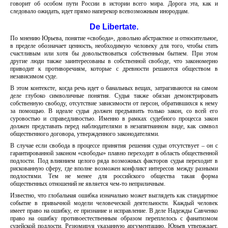
говорит об особом пути России в истории всего мира. Дорога эта, как и
следовало ожидать, идет прямо наперекор всевозможным инородцам.
De Libertate.
По мнению Юрьева, понятие «свобода», довольно абстрактное и относительное,
в пределе обозначает ценность, необходимую человеку для того, чтобы стать
счастливым или хотя бы довольствоваться собственным бытием. При этом
другие люди также заинтересованы в собственной свободе, что закономерно
приводит к противоречиям, которые с древности решаются обществом в
независимом суде.
В этом контексте, когда речь идет о банальных вещах, затрагиваются на самом
деле глубоко символичные понятия. Судья также обязан демонстрировать
собственную свободу, отсутствие зависимости от персон, обратившихся к нему
за помощью. В идеале судья должен предъявить только закон, со всей его
суровостью и справедливостью. Именно в рамках судебного процесса закон
должен представать перед наблюдателями в незапятнанном виде, как символ
общественного договора, утвержденного законодателями.
В случае если свобода в процессе принятия решения судьи отсутствует – он с
гарантированной законом «свободы» плавно переходит в область общественной
подлости. Под влиянием целого ряда возможных факторов судья переходит в
рискованную сферу, где вполне возможен конфликт интересов между разными
подлостями. Тем не менее для российского общества такая форма
общественных отношений не является чем-то неприличным.
Известно, что глобальная ошибка изначально может выглядеть как стандартное
событие в привычной модели человеческой деятельности. Каждый человек
имеет право на ошибку, ее признание и исправление. В деле Надежды Савченко
право на ошибку противоестественным образом переплелось с фанатизмом
судейской подлости. Резюмируя указанную аргументацию, Юрьев утверждает,